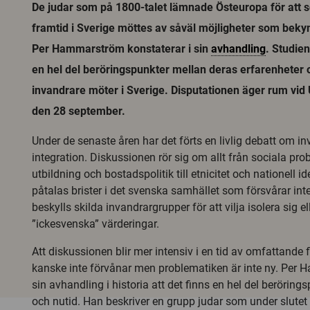
De judar som på 1800-talet lämnade Östeuropa för att s
framtid i Sverige möttes av såväl möjligheter som bek
Per Hammarström konstaterar i sin
avhandling
. Studien
en hel del beröringspunkter mellan deras erfarenheter
invandrare möter i Sverige. Disputationen äger rum vid 
den 28 september.
Under de senaste åren har det förts en livlig debatt om i
integration. Diskussionen rör sig om allt från sociala pro
utbildning och bostadspolitik till etnicitet och nationell id
påtalas brister i det svenska samhället som försvårar int
beskylls skilda invandrargrupper för att vilja isolera sig el
”ickesvenska” värderingar.
Att diskussionen blir mer intensiv i en tid av omfattande 
kanske inte förvånar men problematiken är inte ny. Per 
sin avhandling i historia att det finns en hel del beröring
och nutid. Han beskriver en grupp judar som under slutet