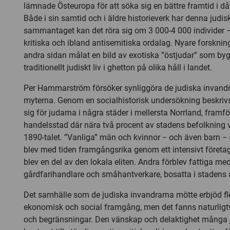
lämnade Östeuropa för att söka sig en bättre framtid i då
Både i sin samtid och i äldre historieverk har denna judi
sammantaget kan det röra sig om 3 000-4 000 individer − b
kritiska och ibland antisemitiska ordalag. Nyare forskning
andra sidan målat en bild av exotiska ”östjudar” som by
traditionellt judiskt liv i ghetton på olika håll i landet.
Per Hammarström försöker synliggöra de judiska invan
myterna. Genom en socialhistorisk undersökning beskrivs 
sig för judarna i några städer i mellersta Norrland, framfö
handelsstad där nära två procent av stadens befolkning 
1890-talet. ”Vanliga” män och kvinnor − och även barn −
blev med tiden framgångsrika genom ett intensivt företa
blev en del av den lokala eliten. Andra förblev fattiga m
gårdfarihandlare och småhantverkare, bosatta i stadens a
Det samhälle som de judiska invandrarna mötte erbjöd fler
ekonomisk och social framgång, men det fanns naturlig
och begränsningar. Den vänskap och delaktighet många j