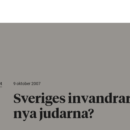
et
9 oktober 2007
Sveriges invandrar
nya judarna?