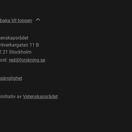
lbaka till toppen
tenskapsrådet
ntverkargatan 11 B
2 21 Stockholm
post:
red@forskning.se
lgänglighet
 initiativ av
Vetenskapsrådet