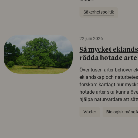
Säkerhetspolitik
22 juni 2026
Så mycket eklandsk
rädda hotade arte
Över tusen arter behöver e
eklandskap och naturbetesma
forskare kartlagt hur mycke
hotade arter ska kunna öv
hjälpa naturvårdare att sätta
Växter
Biologisk mångf