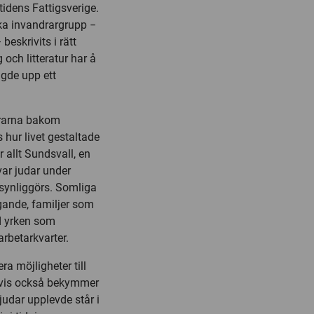
tidens Fattigsverige.
ska invandrargrupp −
eskrivits i rätt
 och litteratur har å
ggde upp ett
drarna bakom
hur livet gestaltade
r allt Sundsvall, en
var judar under
 synliggörs. Somliga
gande, familjer som
ed yrken som
rbetarkvarter.
a möjligheter till
tvis också bekymmer
udar upplevde står i