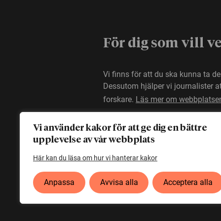
För dig som vill v
Vi finns för att du ska kunna ta d
Dessutom hjälper vi journalister 
forskare.
Läs mer om webbplatse
Vi använder kakor för att ge dig en bättre
upplevelse av vår webbplats
Här kan du läsa om hur vi hanterar kakor
Anpassa
Avvisa alla
Acceptera alla