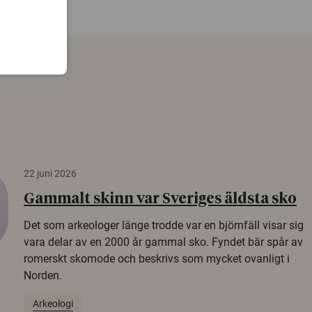
22 juni 2026
Gammalt skinn var Sveriges äldsta sko
Det som arkeologer länge trodde var en björnfäll visar sig
vara delar av en 2000 år gammal sko. Fyndet bär spår av
romerskt skomode och beskrivs som mycket ovanligt i
Norden.
Arkeologi