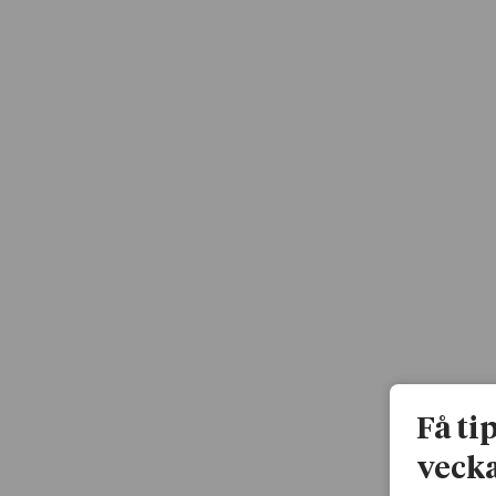
Få ti
vecka