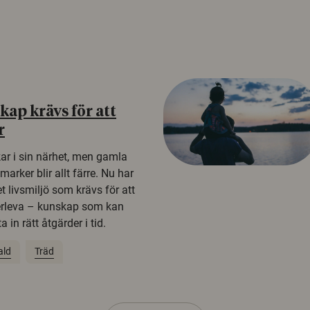
ap krävs för att
r
kar i sin närhet, men gamla
rker blir allt färre. Nu har
t livsmiljö som krävs för att
erleva – kunskap som kan
 in rätt åtgärder i tid.
ald
Träd