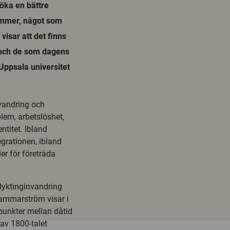
öka en bättre
ymmer, något som
 visar att det finns
 och de som dagens
Uppsala universitet
nvandring och
blem, arbetslöshet,
entitet. Ibland
egrationen, ibland
ler för företräda
flyktinginvandring
Hammarström visar i
spunkter mellan dåtid
 av 1800-talet