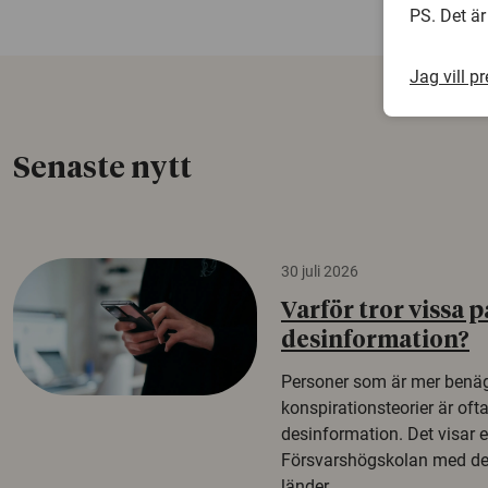
PS. Det är
Jag vill p
Senaste nytt
30 juli 2026
Varför tror vissa p
desinformation?
Personer som är mer benäg
konspirationsteorier är oft
desinformation. Det visar e
Försvarshögskolan med del
länder.