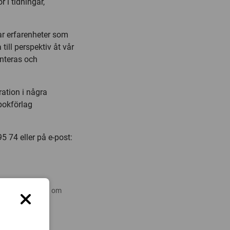
r i tidningar,
ar erfarenheter som
ill perspektiv åt vår
anteras och
ation i några
bokförlag
 74 eller på e-post:
 nyare forskning om