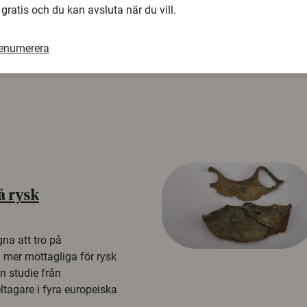
 gratis och du kan avsluta när du vill.
renumerera
å rysk
na att tro på
a mer mottagliga för rysk
n studie från
tagare i fyra europeiska