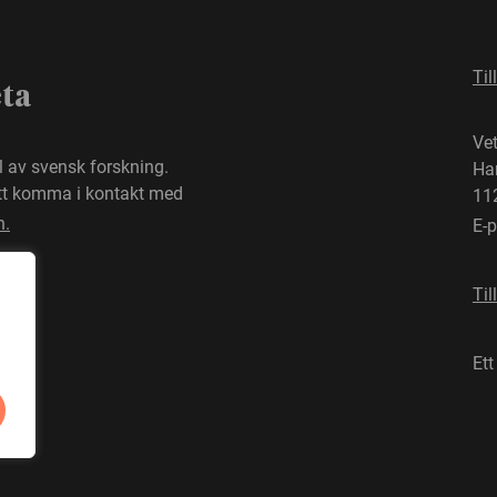
Til
eta
Ve
el av svensk forskning.
Ha
att komma i kontakt med
11
n.
E-
Til
Ett