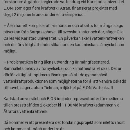
forskar om åtgärder i reglerade vattendrag vid Karlstads universitet.
E.ON, som äger flera kraftverk i Ätran, finansierar projektet med
drygt 2 miljoner kronor under en treårsperiod.
– Ålen har ett komplicerat livsmönster och utsätts för många slags
påverkan från Sargassohavet till svenska kuster och åar, säger Olle
Calles vid Karlstad universitet. En påverkan sker i vattenkraftverken
och det är viktigt att undersöka hur den kan minskas så mycket som
möjligt.
– Problematiken kring ålens utvandring är mångfasetterad.
Samhällets behov av förnyelsebar och klimatneutral el ökar. Det är
därför viktigt att optimera lösningar så att de gynnar såväl
vattenkraftproduktionen som möjligheterna för ål att vandra oskadd
till havet, säger Johan Tielman, miljöchef på E.ON Vattenkraft.
Karlstad universitet och E.ON inbjuder representanter för medierna
till en pressträff den 2 oktober kl 11.00 vid kraftverksdammen vid
Ätrafors vattenkraftverk.
Då kommer vi att presentera det forskningsprojekt som inletts i höst
och kommer att pågå under tre år.