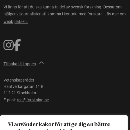
Vi finns för att du ska kunna ta del av svensk forskning. Dessutom
hjälper vi journalister att komma i kontakt med forskare.
Läs mer om
webbplatsen.
Tillbaka till toppen
Vetenskapsrådet
Hantverkargatan 11 B
112 21 Stockholm
E-post:
red@forskning.se
Tillgänglighet
Vi använder kakor för att ge dig en bättre