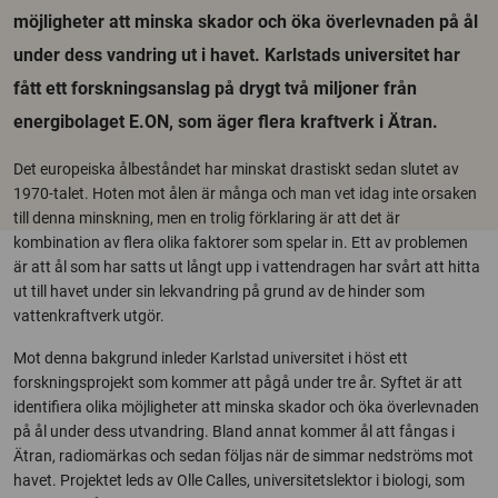
möjligheter att minska skador och öka överlevnaden på ål
under dess vandring ut i havet. Karlstads universitet har
fått ett forskningsanslag på drygt två miljoner från
energibolaget E.ON, som äger flera kraftverk i Ätran.
Det europeiska ålbeståndet har minskat drastiskt sedan slutet av
1970-talet. Hoten mot ålen är många och man vet idag inte orsaken
till denna minskning, men en trolig förklaring är att det är
kombination av flera olika faktorer som spelar in. Ett av problemen
är att ål som har satts ut långt upp i vattendragen har svårt att hitta
ut till havet under sin lekvandring på grund av de hinder som
vattenkraftverk utgör.
Mot denna bakgrund inleder Karlstad universitet i höst ett
forskningsprojekt som kommer att pågå under tre år. Syftet är att
identifiera olika möjligheter att minska skador och öka överlevnaden
på ål under dess utvandring. Bland annat kommer ål att fångas i
Ätran, radiomärkas och sedan följas när de simmar nedströms mot
havet. Projektet leds av Olle Calles, universitetslektor i biologi, som