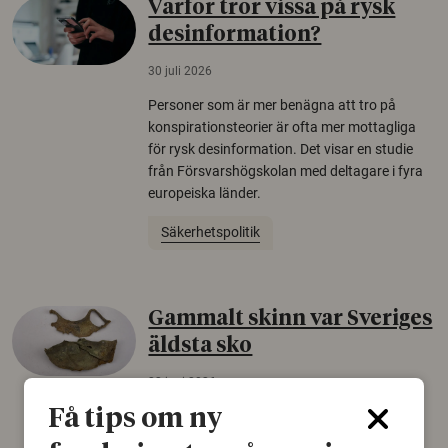
Varför tror vissa på rysk
desinformation?
30 juli 2026
Personer som är mer benägna att tro på
konspirationsteorier är ofta mer mottagliga
för rysk desinformation. Det visar en studie
från Försvarshögskolan med deltagare i fyra
europeiska länder.
Säkerhetspolitik
Gammalt skinn var Sveriges
äldsta sko
22 juni 2026
Få tips om ny
Det som arkeologer länge trodde var en
björnfäll visar sig vara delar av en 2000 år