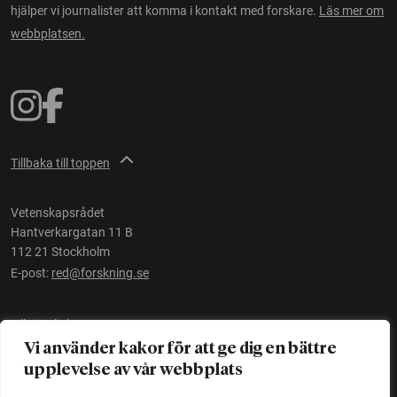
hjälper vi journalister att komma i kontakt med forskare.
Läs mer om
webbplatsen.
Tillbaka till toppen
Vetenskapsrådet
Hantverkargatan 11 B
112 21 Stockholm
E-post:
red@forskning.se
Tillgänglighet
Vi använder kakor för att ge dig en bättre
upplevelse av vår webbplats
Ett initiativ av
Vetenskapsrådet