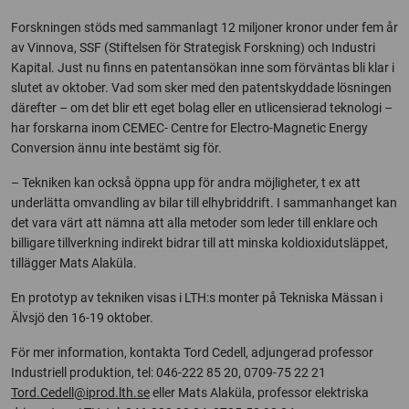
Forskningen stöds med sammanlagt 12 miljoner kronor under fem år
av Vinnova, SSF (Stiftelsen för Strategisk Forskning) och Industri
Kapital. Just nu finns en patentansökan inne som förväntas bli klar i
slutet av oktober. Vad som sker med den patentskyddade lösningen
därefter – om det blir ett eget bolag eller en utlicensierad teknologi –
har forskarna inom CEMEC- Centre for Electro-Magnetic Energy
Conversion ännu inte bestämt sig för.
– Tekniken kan också öppna upp för andra möjligheter, t ex att
underlätta omvandling av bilar till elhybriddrift. I sammanhanget kan
det vara värt att nämna att alla metoder som leder till enklare och
billigare tillverkning indirekt bidrar till att minska koldioxidutsläppet,
tillägger Mats Alaküla.
En prototyp av tekniken visas i LTH:s monter på Tekniska Mässan i
Älvsjö den 16-19 oktober.
För mer information, kontakta Tord Cedell, adjungerad professor
Industriell produktion, tel: 046-222 85 20, 0709-75 22 21
Tord.Cedell@iprod.lth.se
eller Mats Alaküla, professor elektriska