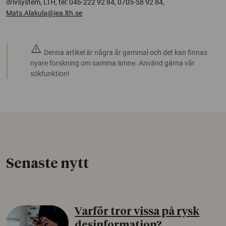
drivsystem, LTH, tel: 046-222 92 84, 0705-58 92 84,
Mats.Alakula@iea.lth.se
warning
Denna artikel är några år gammal och det kan finnas
nyare forskning om samma ämne. Använd gärna vår
sökfunktion!
Senaste nytt
Varför tror vissa på rysk
desinformation?