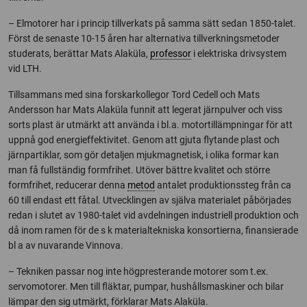
– Elmotorer har i princip tillverkats på samma sätt sedan 1850-talet.
Först de senaste 10-15 åren har alternativa tillverkningsmetoder
studerats, berättar Mats Alaküla,
professor
i elektriska drivsystem
vid LTH.
Tillsammans med sina forskarkollegor Tord Cedell och Mats
Andersson har Mats Alaküla funnit att legerat järnpulver och viss
sorts plast är utmärkt att använda i bl.a. motortillämpningar för att
uppnå god energieffektivitet. Genom att gjuta flytande plast och
järnpartiklar, som gör detaljen mjukmagnetisk, i olika formar kan
man få fullständig formfrihet. Utöver bättre kvalitet och större
formfrihet, reducerar denna
metod
antalet produktionssteg från ca
60 till endast ett fåtal. Utvecklingen av själva materialet påbörjades
redan i slutet av 1980-talet vid avdelningen industriell produktion och
då inom ramen för de s k materialtekniska konsortierna, finansierade
bl a av nuvarande Vinnova.
– Tekniken passar nog inte högpresterande motorer som t.ex.
servomotorer. Men till fläktar, pumpar, hushållsmaskiner och bilar
lämpar den sig utmärkt, förklarar Mats Alaküla.