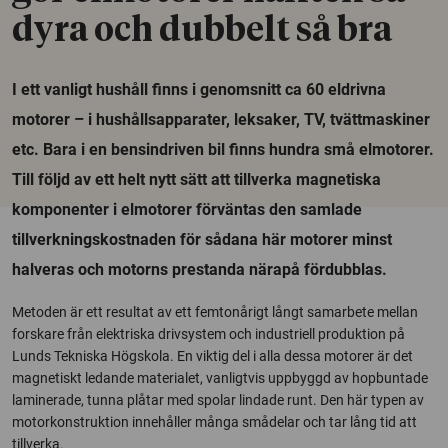
dyra och dubbelt så bra
I ett vanligt hushåll finns i genomsnitt ca 60 eldrivna
motorer – i hushållsapparater, leksaker, TV, tvättmaskiner
etc. Bara i en bensindriven bil finns hundra små elmotorer.
Till följd av ett helt nytt sätt att tillverka magnetiska
komponenter i elmotorer förväntas den samlade
tillverkningskostnaden för sådana här motorer minst
halveras och motorns prestanda närapå fördubblas.
Metoden är ett resultat av ett femtonårigt långt samarbete mellan
forskare från elektriska drivsystem och industriell produktion på
Lunds Tekniska Högskola. En viktig del i alla dessa motorer är det
magnetiskt ledande materialet, vanligtvis uppbyggd av hopbuntade
laminerade, tunna plåtar med spolar lindade runt. Den här typen av
motorkonstruktion innehåller många smådelar och tar lång tid att
tillverka.