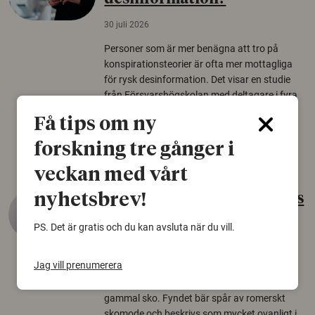
30 juli 2026
Personer som är mer benägna att tro på
konspirationsteorier är ofta mer mottagliga
för rysk desinformation. Det visar en studie
från Försvarshögskolan med deltagare i fyra
europeiska länder.
Få tips om ny
Säkerhetspolitik
forskning tre gånger i
veckan med vårt
nyhetsbrev!
Gammalt skinn var Sveriges
äldsta sko
PS. Det är gratis och du kan avsluta när du vill.
22 juni 2026
Jag vill prenumerera
Det som arkeologer länge trodde var en
björnfäll visar sig vara delar av en 2000 år
gammal sko. Fyndet bär spår av romerskt
skomode och beskrivs som mycket ovanligt i