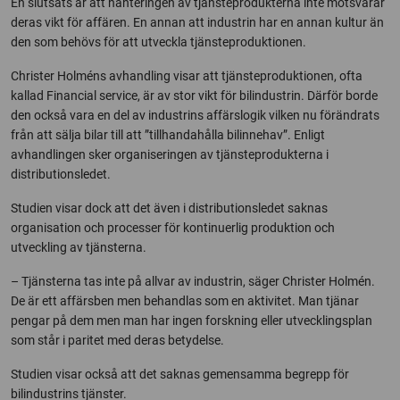
En slutsats är att hanteringen av tjänsteprodukterna inte motsvarar
deras vikt för affären. En annan att industrin har en annan kultur än
den som behövs för att utveckla tjänsteproduktionen.
Christer Holméns avhandling visar att tjänsteproduktionen, ofta
kallad Financial service, är av stor vikt för bilindustrin. Därför borde
den också vara en del av industrins affärslogik vilken nu förändrats
från att sälja bilar till att ”tillhandahålla bilinnehav”. Enligt
avhandlingen sker organiseringen av tjänsteprodukterna i
distributionsledet.
Studien visar dock att det även i distributionsledet saknas
organisation och processer för kontinuerlig produktion och
utveckling av tjänsterna.
– Tjänsterna tas inte på allvar av industrin, säger Christer Holmén.
De är ett affärsben men behandlas som en aktivitet. Man tjänar
pengar på dem men man har ingen forskning eller utvecklingsplan
som står i paritet med deras betydelse.
Studien visar också att det saknas gemensamma begrepp för
bilindustrins tjänster.