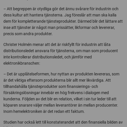
– Att begreppen är otydliga gör det ännu svårare för industrin och
dess kultur att hantera tjänsterna. Jag föreslår att man ska kalla
dem för kompletterande tjänsteprodukter. Därmed blir det lättare att
inse att tjänster är något man prissätter, likformar och levererar,
precis som andra produkter.
Christer Holmén menar att det är riskfyllt för industrin att låta
distributionsledet ansvara för tjänsterna, om man som producent
inte kontrollerar distributionsledet, och jämför med
elektronikbranschen:
– Det är upplåtelseformen, hur nyttan av produkten levereras, som
är det viktiga eftersom produkterna blir allt mer likvärdiga. Att
tillhandahålla tjänsteprodukter som finansierings- och
försäkringslösningar innebär en hög frekvens i dialogen med
kunderna. Följden av det blir en relation, vilket i sin tur leder till att
köparen snarare väljer mellan leverantörer än mellan producenter.
Inom hemelektroniken är det redan ett faktum.
Studien har också lett till konstaterandet att den finansiella bilden av