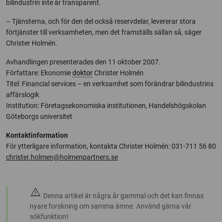
bilindustrin inte är transparent.
– Tjänsterna, och för den del också reservdelar, levererar stora
förtjänster till verksamheten, men det framställs sällan så, säger
Christer Holmén.
Avhandlingen presenterades den 11 oktober 2007.
Författare: Ekonomie
doktor
Christer Holmén
Titel: Financial services – en verksamhet som förändrar bilindustrins
affärslogik
Institution: Företagsekonomiska institutionen, Handelshögskolan
Göteborgs universitet
Kontaktinformation
För ytterligare information, kontakta Christer Holmén: 031-711 56 80
christer.holmen@holmenpartners.se
warning
Denna artikel är några år gammal och det kan finnas
nyare forskning om samma ämne. Använd gärna vår
sökfunktion!