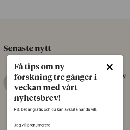
Senaste nytt
Få tips om ny
Nytt steg mot behandling av
forskning tre gånger i
typ 1-diabetes
veckan med vårt
10 augusti 2026
nyhetsbrev!
Forskare har transplanterat
PS. Det är gratis och du kan avsluta när du vill.
insulinproducerande celler till en patient med
typ 1-diabetes. Studien visar att cellerna kan
överleva i kroppen, vilket väcker hopp om en
Jag vill prenumerera