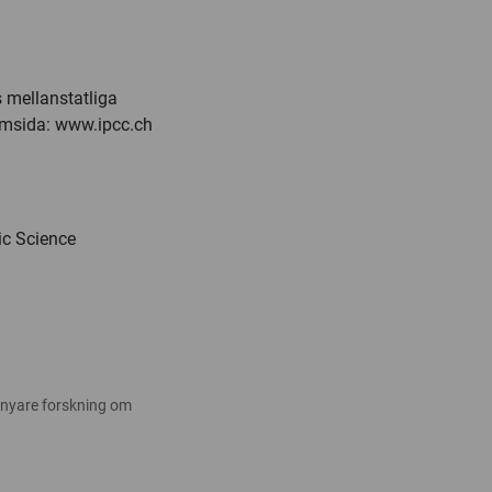
 mellanstatliga
emsida: www.ipcc.ch
tic Science
 nyare forskning om