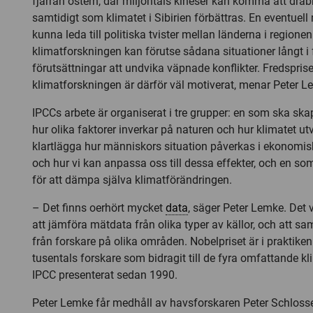
fjärran östern, där miljontals kineser kan komma att drab
samtidigt som klimatet i Sibirien förbättras. En eventuell
kunna leda till politiska tvister mellan länderna i regione
klimatforskningen kan förutse sådana situationer långt i 
förutsättningar att undvika väpnade konflikter. Fredspriset
klimatforskningen är därför väl motiverat, menar Peter L
IPCCs arbete är organiserat i tre grupper: en som ska ska
hur olika faktorer inverkar på naturen och hur klimatet u
klartlägga hur människors situation påverkas i ekonomi
och hur vi kan anpassa oss till dessa effekter, och en so
för att dämpa själva klimatförändringen.
– Det finns oerhört mycket
data
, säger Peter Lemke. Det 
att jämföra mätdata från olika typer av källor, och att 
från forskare på olika områden. Nobelpriset är i praktiken 
tusentals forskare som bidragit till de fyra omfattande k
IPCC presenterat sedan 1990.
Peter Lemke får medhåll av havsforskaren Peter Schloss