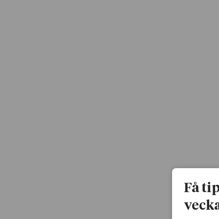
Få ti
vecka