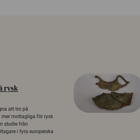
å rysk
na att tro på
a mer mottagliga för rysk
n studie från
tagare i fyra europeiska