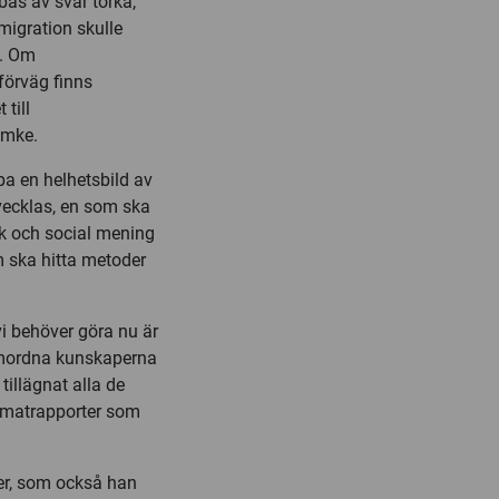
bas av svår torka,
 migration skulle
n. Om
förväg finns
 till
emke.
pa en helhetsbild av
tvecklas, en som ska
sk och social mening
m ska hitta metoder
vi behöver göra nu är
samordna kunskaperna
tillägnat alla de
limatrapporter som
er, som också han