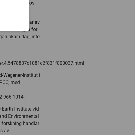
 bättre gehör hos
ker i andra delar av
a befolkningen för
gan ökar i dag, inte
der.4.5478837c1081c2f831f800037.html
d-Wegener-Institut i
IPCC, med
62 966 1014.
Earth Institute vid
 and Environmental
 forskning handlar
s av