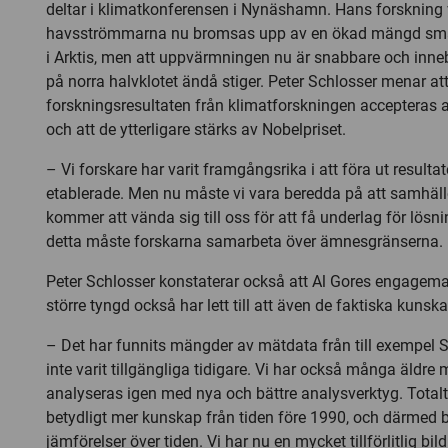
deltar i klimatkonferensen i Nynäshamn. Hans forskning v
havsströmmarna nu bromsas upp av en ökad mängd smäl
i Arktis, men att uppvärmningen nu är snabbare och inne
på norra halvklotet ändå stiger. Peter Schlosser menar at
forskningsresultaten från klimatforskningen accepteras av
och att de ytterligare stärks av Nobelpriset.
– Vi forskare har varit framgångsrika i att föra ut result
etablerade. Men nu måste vi vara beredda på att samhälle
kommer att vända sig till oss för att få underlag för lösnin
detta måste forskarna samarbeta över ämnesgränserna.
Peter Schlosser konstaterar också att Al Gores engagema
större tyngd också har lett till att även de faktiska kunsk
– Det har funnits mängder av mätdata från till exempel
inte varit tillgängliga tidigare. Vi har också många äldr
analyseras igen med nya och bättre analysverktyg. Totalt s
betydligt mer kunskap från tiden före 1990, och därmed b
jämförelser över tiden. Vi har nu en mycket tillförlitlig bil