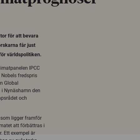
or för att bevara
rskarna får just
ör världspolitiken.
klimatpanelen IPCC
 Nobels fredspris
en Global
ad i Nynäshamn den
apsrådet och
 som ligger framför
atet att förbättras i
. Ett exempel är