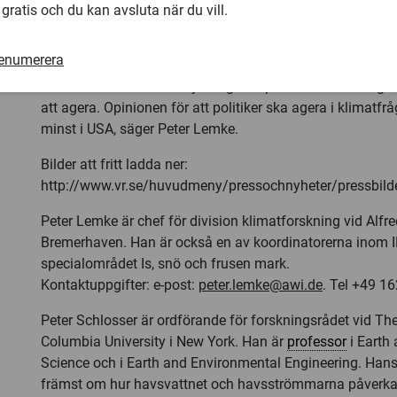
fortsatta arbetet i klimatfrågan, och att IPCC nu får ännu
 gratis och du kan avsluta när du vill.
politiker och opinion världen över.
renumerera
– I dag har IPCC ett gott inflytande i Europa, medan politi
världen kanske behöver ytterligare opinion inom den egn
att agera. Opinionen för att politiker ska agera i klimatfrå
minst i USA, säger Peter Lemke.
Bilder att fritt ladda ner:
http://www.vr.se/huvudmeny/pressochnyheter/pressbil
Peter Lemke är chef för division klimatforskning vid Alfre
Bremerhaven. Han är också en av koordinatorerna inom 
specialområdet Is, snö och frusen mark.
Kontaktuppgifter: e-post:
peter.lemke@awi.de
. Tel +49 1
Peter Schlosser är ordförande för forskningsrådet vid The 
Columbia University i New York. Han är
professor
i Earth
Science och i Earth and Environmental Engineering. Hans
främst om hur havsvattnet och havsströmmarna påverka