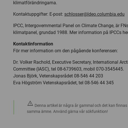
klimatförändringarna.
Kontaktuppgifter: E-post:
schlosser@ldeo.columbia.edu
IPCC, Intergovernmental Panel on Climate Change, är FNs
klimatpanel, grundad 1988. Mer information på IPCCs h
Kontaktinformation
För mer information om den pågående konferensen:
Dr. Volker Rachold, Executive Secretary, International Arc
Committee (IASC), tel 08-6739603, mobil 070-3545445.
Jonas Björk, Vetenskapsrådet 08-546 44 203
Eva Högström Vetenskapsrådet, tel 08-546 44 345
warning
Denna artikel är några år gammal och det kan finnas
samma ämne. Använd gärna vår sökfunktion!