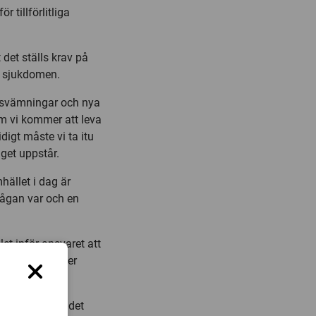
r tillförlitliga
det ställs krav på
a sjukdomen.
ersvämningar och nya
om vi kommer att leva
digt måste vi ta itu
get uppstår.
hället i dag är
rågan var och en
et inför ansvaret att
ga, säger Peter
iskt stöd till det