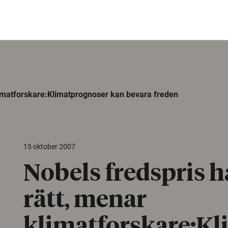
limatforskare:Klimatprognoser kan bevara freden
15 oktober 2007
Nobels fredspris 
rätt, menar
klimatforskare:K