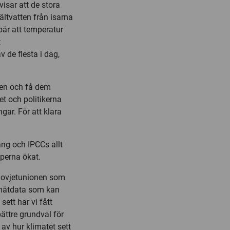
isar att de stora
tvatten från isarna
bär att temperatur
t
 de flesta i dag,
aten och få dem
t och politikerna
gar. För att klara
ng och IPCCs allt
aperna ökat.
 Sovjetunionen som
e mätdata som kan
ett har vi fått
ättre grundval för
d av hur klimatet sett