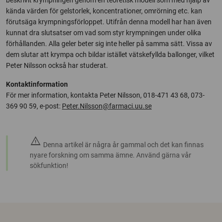
beskrivit krympningen genom en teoretisk modell som med hjälp av
kända värden för gelstorlek, koncentrationer, omrörning etc. kan
förutsäga krympningsförloppet. Utifrån denna modell har han även
kunnat dra slutsatser om vad som styr krympningen under olika
förhållanden. Alla geler beter sig inte heller på samma sätt. Vissa av
dem slutar att krympa och bildar istället vätskefyllda ballonger, vilket
Peter Nilsson också har studerat.
Kontaktinformation
För mer information, kontakta Peter Nilsson, 018-471 43 68, 073-
369 90 59, e-post:
Peter.Nilsson@farmaci.uu.se
warning
Denna artikel är några år gammal och det kan finnas
nyare forskning om samma ämne. Använd gärna vår
sökfunktion!