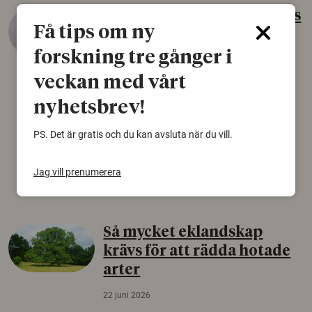
Gammalt skinn var Sveriges
Få tips om ny
äldsta sko
forskning tre gånger i
22 juni 2026
veckan med vårt
Det som arkeologer länge trodde var en
björnfäll visar sig vara delar av en 2000 år
nyhetsbrev!
gammal sko. Fyndet bär spår av romerskt
skomode och beskrivs som mycket ovanligt i
PS. Det är gratis och du kan avsluta när du vill.
Norden.
Jag vill prenumerera
Arkeologi
Så mycket eklandskap
krävs för att rädda hotade
arter
22 juni 2026