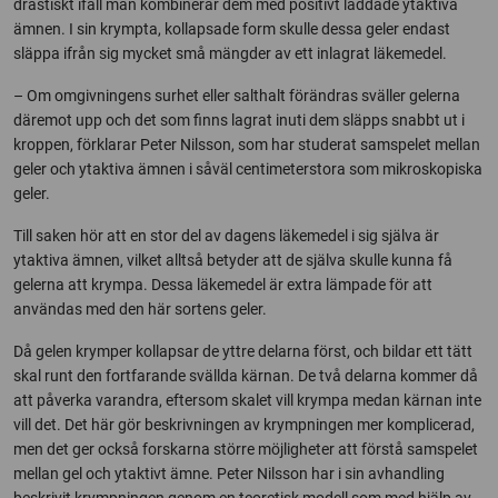
drastiskt ifall man kombinerar dem med positivt laddade ytaktiva
ämnen. I sin krympta, kollapsade form skulle dessa geler endast
släppa ifrån sig mycket små mängder av ett inlagrat läkemedel.
– Om omgivningens surhet eller salthalt förändras sväller gelerna
däremot upp och det som finns lagrat inuti dem släpps snabbt ut i
kroppen, förklarar Peter Nilsson, som har studerat samspelet mellan
geler och ytaktiva ämnen i såväl centimeterstora som mikroskopiska
geler.
Till saken hör att en stor del av dagens läkemedel i sig själva är
ytaktiva ämnen, vilket alltså betyder att de själva skulle kunna få
gelerna att krympa. Dessa läkemedel är extra lämpade för att
användas med den här sortens geler.
Då gelen krymper kollapsar de yttre delarna först, och bildar ett tätt
skal runt den fortfarande svällda kärnan. De två delarna kommer då
att påverka varandra, eftersom skalet vill krympa medan kärnan inte
vill det. Det här gör beskrivningen av krympningen mer komplicerad,
men det ger också forskarna större möjligheter att förstå samspelet
mellan gel och ytaktivt ämne. Peter Nilsson har i sin avhandling