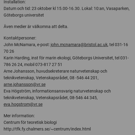
Installation:
Datum och tid: 23 oktober kl 15.00-16.30. Lokal: 10:an, Vasaparken,
Göteborgs universitet
Även medier är välkomna att delta.
Kontaktpersoner:
John McNamara, e-post:
john.mcnamara@bristol.ac.uk
, tel 031-16
70 26
Karin Harding, inst för marin ekologi, Göteborgs Universitet, tel 031-
786 26 24, mobil 073-817 27 51
Arne Johansson, huvudsekreterare naturvetenskap och
teknikvetenskap, Vetenskapsrådet, 08 -546 44 201,
arne.johansson@vr.se
Eva Högström, informationsansvarig naturvetenskap och
teknikvetenskap, Vetenskapsrådet, 08-546 44 345,
eva.hogstrom@vr.se
Mer information:
Centrum för teoretisk biologi
http://tfk.fy.chalmers.se/~centrum/index.html