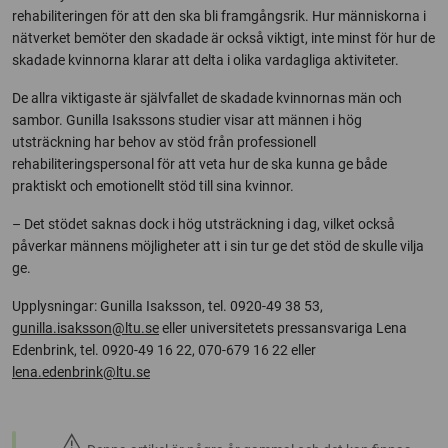
rehabiliteringen för att den ska bli framgångsrik. Hur människorna i
nätverket bemöter den skadade är också viktigt, inte minst för hur de
skadade kvinnorna klarar att delta i olika vardagliga aktiviteter.
De allra viktigaste är självfallet de skadade kvinnornas män och
sambor. Gunilla Isakssons studier visar att männen i hög
utsträckning har behov av stöd från professionell
rehabiliteringspersonal för att veta hur de ska kunna ge både
praktiskt och emotionellt stöd till sina kvinnor.
– Det stödet saknas dock i hög utsträckning i dag, vilket också
påverkar männens möjligheter att i sin tur ge det stöd de skulle vilja
ge.
Upplysningar: Gunilla Isaksson, tel. 0920-49 38 53,
gunilla.isaksson@ltu.se
eller universitetets pressansvariga Lena
Edenbrink, tel. 0920-49 16 22, 070-679 16 22 eller
lena.edenbrink@ltu.se
warning