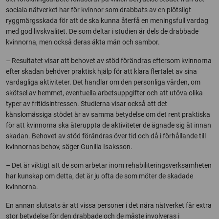
sociala nätverket har för kvinnor som drabbats av en plötsligt
ryggmärgsskada för att de ska kunna återfå en meningsfull vardag
med god livskvalitet. De som deltar i studien är dels de drabbade
kvinnorna, men också deras äkta män och sambor.
– Resultatet visar att behovet av stöd förändras eftersom kvinnorna
efter skadan behöver praktisk hjälp för att klara flertalet av sina
vardagliga aktiviteter. Det handlar om den personliga vården, om
skötsel av hemmet, eventuella arbetsuppgifter och att utöva olika
typer av fritidsintressen. Studierna visar också att det
känslomässiga stödet är av samma betydelse om det rent praktiska
för att kvinnorna ska återuppta de aktiviteter de ägnade sig åt innan
skadan. Behovet av stöd förändras över tid och då i förhållande till
kvinnornas behov, säger Gunilla Isaksson.
– Det är viktigt att de som arbetar inom rehabiliteringsverksamheten
har kunskap om detta, det är ju ofta de som möter de skadade
kvinnorna.
En annan slutsats är att vissa personer i det nära nätverket får extra
stor betydelse för den drabbade och de måste involveras i