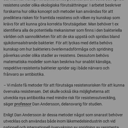
resistens under olika ekologiska förutsättningar. I arbetet beskriver
forskarna hur olika koncept och metoder kan användas för att
prediktera risken för framtida resistens och vilken ny kunskap som
krävs för att kunna göra korrekta förutsägelser. Man behöver t ex
identifiera alla de potentiella mekanismer som finns i den bakteriella
världen och sannolikheten för att de ska uppstå och spridas bland
sjukdomsalstrande bakterier. För att lyckas med detta behövs
kunskap om hur bakteriers överlevnadsförmåga och spridning
påverkas under olika stadier av resistens. Dessutom behövs
matematiska modeller som kan beskriva hur snabbt känsliga,
respektive resistenta bakterier sprider sig i både närvaro och
frånvaro av antibiotika.
– Vi måste få metoder för att förutsäga resistensrisken för att kunna
övervaka resistensen. Det skulle också öka möjligheterna att
utveckla nya antibiotika med mindre risk för resistensutveckling,
säger
professor
Dan Andersson, delansvarig för studien.
Enligt Dan Andersson är dessa metoder något som snarast behöver
utvecklas och användas både inom läkemedelsindustrin och vid
nationell och internationell övervakning av spridning av resistenta