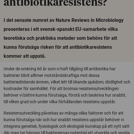
antibiotikaresistens?
I det senaste numret av Nature Reviews in Microbiology
presenteras i ett svensk-spanskt EU-samarbete vilka
teoretiska och praktiska metoder som behövs för att
kunna förutsäga risken för att antibiotikaresistens
kommer att uppstå.
Under de omkring 60 år som vi haft tillgång till antibiotika har
bakterier blivit alltmer motståndskraftiga mot dessa
bakteriedödande ämnen, vilket lett till ökande sjukdom, dödlighet och
kostnader för samhället. För att bromsa resistensutvecklingen
behöver vi bättre kunna förutsäga, förstå och beskriva hur snabbt,
till vilken grad och under vilka förhållanden resistens uppstår.
Resistensutveckling påverkas av många olika faktorer och för att
kunna förutsäga när och hur snabbt resistens uppstår behöver vi
integrera genetisk, fysiologisk och ekologisk kunskap på ett nytt sätt
där man tar hänsyn till bakteriernas potential att utveckla och sprida