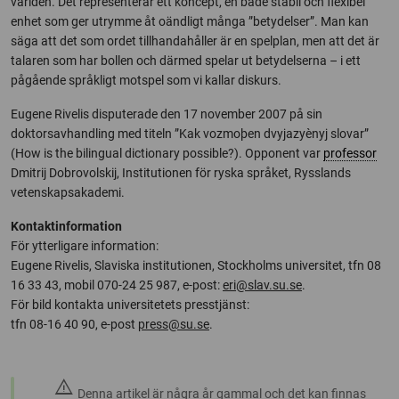
världen. Det representerar ett koncept, en både stabil och flexibel
enhet som ger utrymme åt oändligt många ”betydelser”. Man kan
säga att det som ordet tillhandahåller är en spelplan, men att det är
talaren som har bollen och därmed spelar ut betydelserna – i ett
pågående språkligt motspel som vi kallar diskurs.
Eugene Rivelis disputerade den 17 november 2007 på sin
doktorsavhandling med titeln ”Kak vozmoþen dvyjazyènyj slovar”
(How is the bilingual dictionary possible?). Opponent var
professor
Dmitrij Dobrovolskij, Institutionen för ryska språket, Rysslands
vetenskapsakademi.
Kontaktinformation
För ytterligare information:
Eugene Rivelis, Slaviska institutionen, Stockholms universitet, tfn 08
16 33 43, mobil 070-24 25 987, e-post:
eri@slav.su.se
.
För bild kontakta universitetets presstjänst:
tfn 08-16 40 90, e-post
press@su.se
.
warning
Denna artikel är några år gammal och det kan finnas