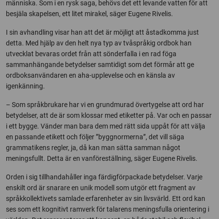
människa. Som i en rysk saga, behövs det ett levande vatten för att
besjäla skapelsen, ett litet mirakel, säger Eugene Rivelis.
I sin avhandling visar han att det är möjligt att åstadkomma just
detta. Med hjälp av den helt nya typ av tvåspråkig ordbok han
utvecklat bevaras ordet från att sönderfalla i en rad föga
sammanhängande betydelser samtidigt som det förmår att ge
ordboksanvändaren en aha-upplevelse och en känsla av
igenkänning.
– Som språkbrukare har vi en grundmurad övertygelse att ord har
betydelser, att de är som klossar med etiketter på. Var och en passar
i ett bygge. Vänder man bara dem med rätt sida uppåt för att välja
en passande etikett och följer ”byggnormerna”, det vill säga
grammatikens regler, ja, då kan man sätta samman något
meningsfullt. Detta är en vanföreställning, säger Eugene Rivelis.
Orden i sig tillhandahåller inga färdigförpackade betydelser. Varje
enskilt ord är snarare en unik modell som utgör ett fragment av
språkkollektivets samlade erfarenheter av sin livsvärld. Ett ord kan
ses som ett kognitivt ramverk för talarens meningsfulla orientering i