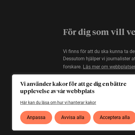
För dig som vill v
Vi finns för att du ska kunna ta d
Dessutom hjälper vi journalister 
forskare.
Läs mer om webbplatse
Vi använder kakor för att ge dig en bättre
upplevelse av vår webbplats
Här kan du läsa om hur vi hanterar kakor
Anpassa
Avvisa alla
Acceptera alla