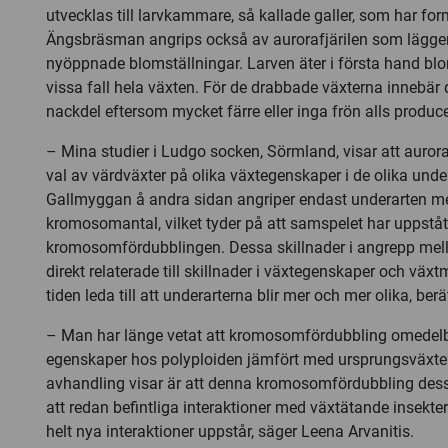
utvecklas till larvkammare, så kallade galler, som har for
Ängsbräsman angrips också av aurorafjärilen som lägger
nyöppnade blomställningar. Larven äter i första hand blo
vissa fall hela växten. För de drabbade växterna innebär
nackdel eftersom mycket färre eller inga frön alls produc
– Mina studier i Ludgo socken, Sörmland, visar att auroraf
val av värdväxter på olika växtegenskaper i de olika unde
Gallmyggan å andra sidan angriper endast underarten m
kromosomantal, vilket tyder på att samspelet har uppstått
kromosomfördubblingen. Dessa skillnader i angrepp mell
direkt relaterade till skillnader i växtegenskaper och väx
tiden leda till att underarterna blir mer och mer olika, ber
– Man har länge vetat att kromosomfördubbling omedelbar
egenskaper hos polyploiden jämfört med ursprungsväxt
avhandling visar är att denna kromosomfördubbling dess
att redan befintliga interaktioner med växtätande insekter 
helt nya interaktioner uppstår, säger Leena Arvanitis.