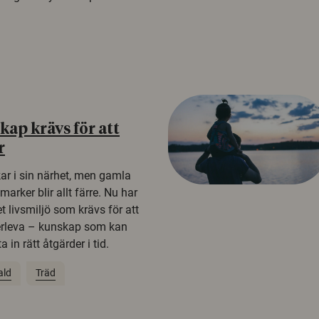
ap krävs för att
r
kar i sin närhet, men gamla
rker blir allt färre. Nu har
t livsmiljö som krävs för att
erleva – kunskap som kan
 in rätt åtgärder i tid.
ald
Träd