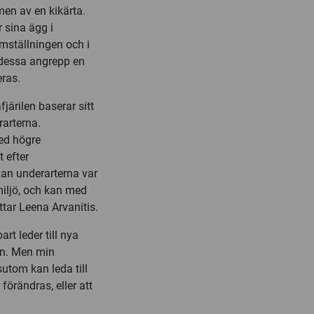
men av en kikärta.
 sina ägg i
mställningen och i
 dessa angrepp en
eras.
järilen baserar sitt
rarterna.
ed högre
 efter
an underarterna var
tmiljö, och kan med
ättar Leena Arvanitis.
t leder till nya
en. Men min
utom kan leda till
förändras, eller att