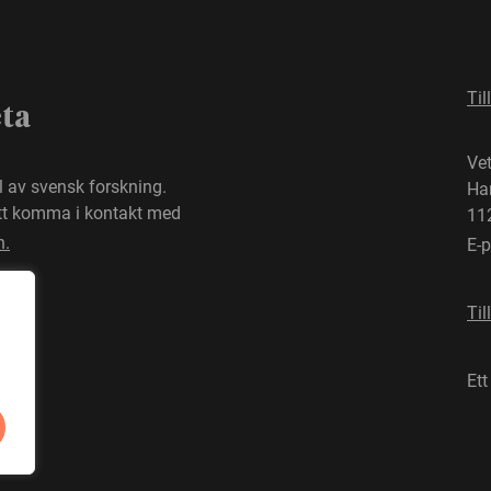
Til
eta
Ve
el av svensk forskning.
Ha
att komma i kontakt med
11
n.
E-
Til
Ett