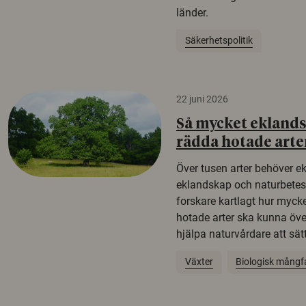
länder.
Säkerhetspolitik
22 juni 2026
Så mycket eklandsk
rädda hotade arte
Över tusen arter behöver e
eklandskap och naturbetesma
forskare kartlagt hur mycke
hotade arter ska kunna öv
hjälpa naturvårdare att sätta
Växter
Biologisk mångf