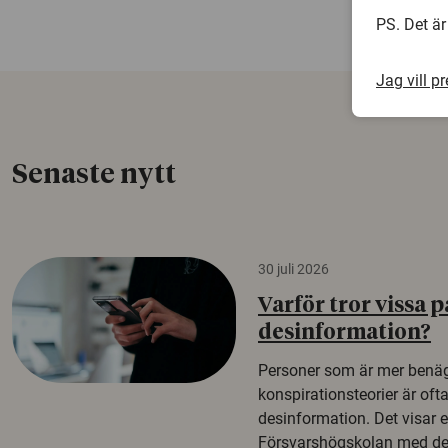
PS. Det är
Jag vill p
Senaste nytt
30 juli 2026
Varför tror vissa p
desinformation?
Personer som är mer benäg
konspirationsteorier är oft
desinformation. Det visar e
Försvarshögskolan med del