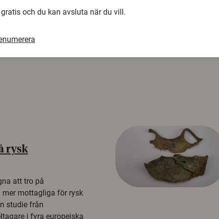
 gratis och du kan avsluta när du vill.
renumerera
å rysk
na att tro på
a mer mottagliga för rysk
n studie från
tagare i fyra europeiska