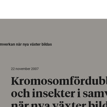
mverkan när nya växter bildas
22 november 2007
Kromosomfördub
och insekter i sa
när nya växter bil