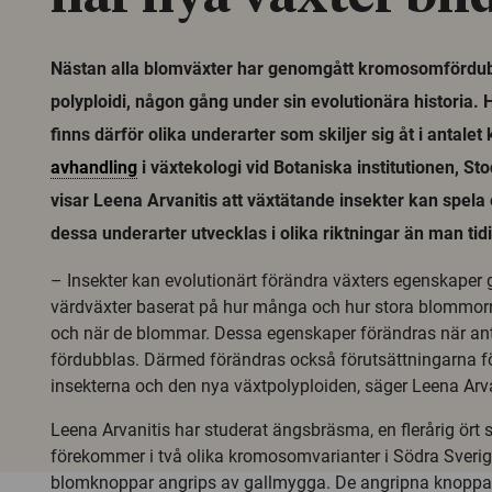
Nästan alla blomväxter har genomgått kromosomfördubb
polyploidi, någon gång under sin evolutionära historia.
finns därför olika underarter som skiljer sig åt i antale
avhandling
i växtekologi vid Botaniska institutionen, St
visar Leena Arvanitis att växtätande insekter kan spela en
dessa underarter utvecklas i olika riktningar än man tidi
– Insekter kan evolutionärt förändra växters egenskaper 
värdväxter baserat på hur många och hur stora blommorna
och när de blommar. Dessa egenskaper förändras när a
fördubblas. Därmed förändras också förutsättningarna f
insekterna och den nya växtpolyploiden, säger Leena Arva
Leena Arvanitis har studerat ängsbräsma, en flerårig ör
förekommer i två olika kromosomvarianter i Södra Sver
blomknoppar angrips av gallmygga. De angripna knopparn