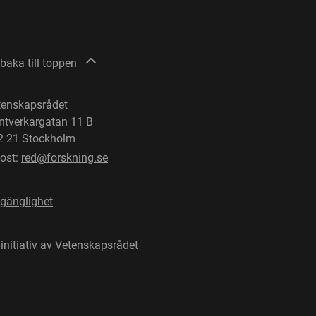
lbaka till toppen
tenskapsrådet
ntverkargatan 11 B
2 21 Stockholm
post:
red@forskning.se
lgänglighet
 initiativ av
Vetenskapsrådet