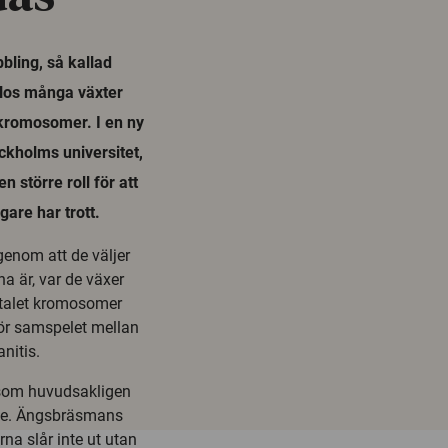
ling, så kallad
 Hos många växter
t kromosomer. I en ny
ockholms universitet,
 större roll för att
gare har trott.
genom att de väljer
 är, var de växer
ntalet kromosomer
ör samspelet mellan
nitis.
t som huvudsakligen
ige. Ängsbräsmans
a slår inte ut utan