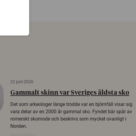
22 juni 2026
Gammalt skinn var Sveriges äldsta sko
Det som arkeologer länge trodde var en björnfäll visar sig
vara delar av en 2000 år gammal sko. Fyndet bär spår av
romerskt skomode och beskrivs som mycket ovanligt i
Norden.