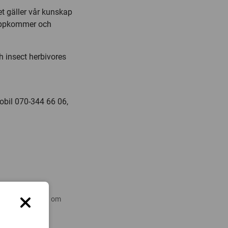
t gäller vår kunskap
uppkommer och
h insect herbivores
obil 070-344 66 06,
 nyare forskning om