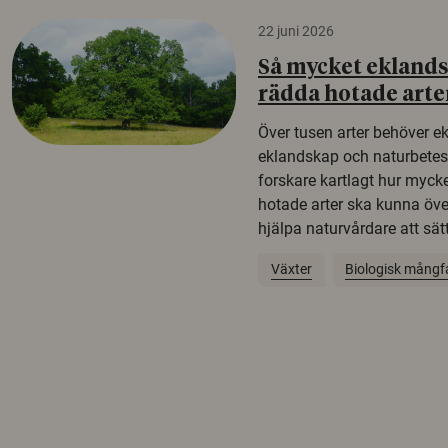
22 juni 2026
Så mycket eklandsk
rädda hotade arte
Över tusen arter behöver e
eklandskap och naturbetesma
forskare kartlagt hur mycke
hotade arter ska kunna öv
hjälpa naturvårdare att sätta
Växter
Biologisk mångf