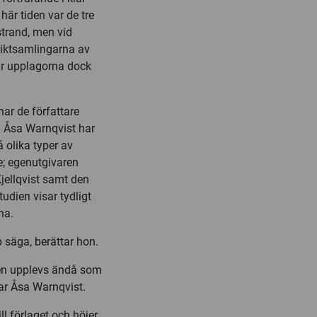
här tiden var de tre
trand, men vid
diktsamlingarna av
ar upplagorna dock
ar de författare
. Åsa Warnqvist har
 olika typer av
e; egenutgivaren
jellqvist samt den
udien visar tydligt
na.
p säga, berättar hon.
men upplevs ändå som
ar Åsa Warnqvist.
ll förlaget och höjer