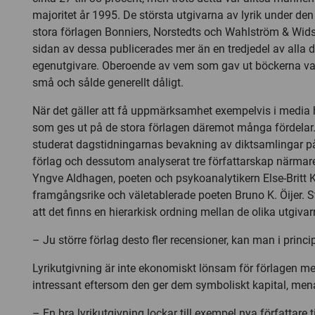
majoritet år 1995. De största utgivarna av lyrik under den 
stora förlagen Bonniers, Norstedts och Wahlström & Wids
sidan av dessa publicerades mer än en tredjedel av alla 
egenutgivare. Oberoende av vem som gav ut böckerna v
små och sålde generellt dåligt.
När det gäller att få uppmärksamhet exempelvis i media h
som ges ut på de stora förlagen däremot många fördelar
studerat dagstidningarnas bevakning av diktsamlingar på
förlag och dessutom analyserat tre författarskap närmar
Yngve Aldhagen, poeten och psykoanalytikern Else-Britt K
framgångsrike och väletablerade poeten Bruno K. Öijer. St
att det finns en hierarkisk ordning mellan de olika utgivar
– Ju större förlag desto fler recensioner, kan man i princi
Lyrikutgivning är inte ekonomiskt lönsam för förlagen 
intressant eftersom den ger dem symboliskt kapital, men
– En bra lyrikutgivning lockar till exempel nya författare ti