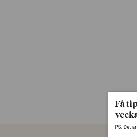
Få ti
vecka
PS. Det är