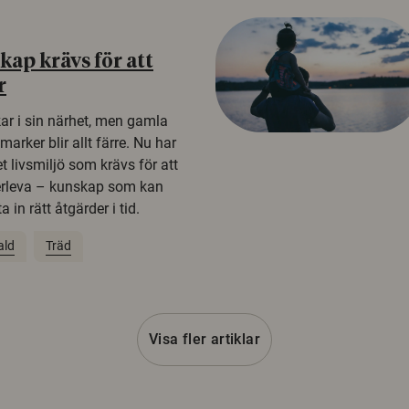
ap krävs för att
r
kar i sin närhet, men gamla
rker blir allt färre. Nu har
t livsmiljö som krävs för att
erleva – kunskap som kan
 in rätt åtgärder i tid.
ald
Träd
Visa fler artiklar