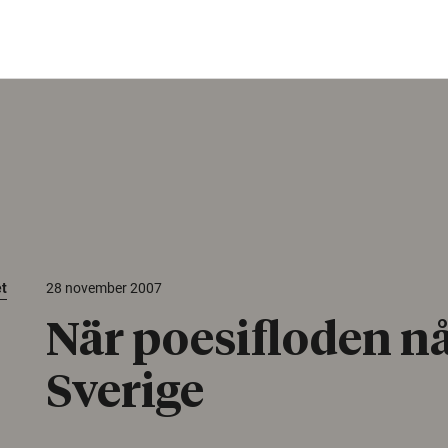
et
28 november 2007
När poesifloden n
Sverige