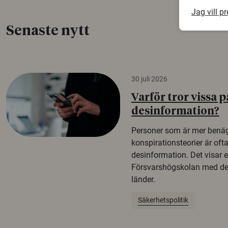
Jag vill p
Senaste nytt
30 juli 2026
Varför tror vissa p
desinformation?
Personer som är mer benäg
konspirationsteorier är oft
desinformation. Det visar e
Försvarshögskolan med del
länder.
Säkerhetspolitik