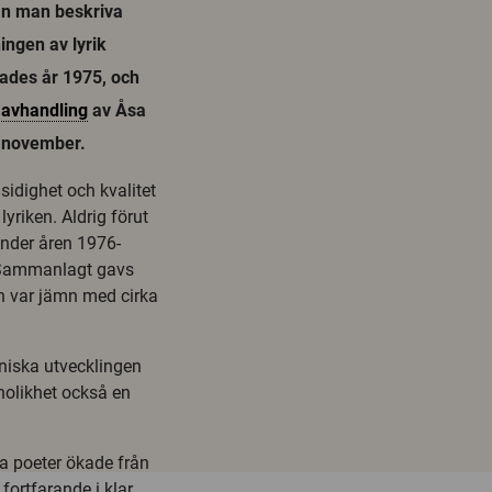
kan man beskriva
ingen av lyrik
ttades år 1975, och
y
avhandling
av Åsa
0 november.
gsidighet och kvalitet
yriken. Aldrig förut
under åren 1976-
. Sammanlagt gavs
ån var jämn med cirka
kniska utvecklingen
nolikhet också en
ga poeter ökade från
 fortfarande i klar