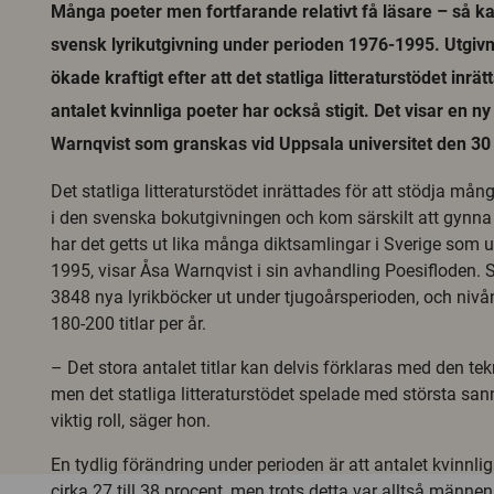
Många poeter men fortfarande relativt få läsare – så 
svensk lyrikutgivning under perioden 1976-1995. Utgivn
ökade kraftigt efter att det statliga litteraturstödet inrä
antalet kvinnliga poeter har också stigit. Det visar en n
Warnqvist som granskas vid Uppsala universitet den 3
Det statliga litteraturstödet inrättades för att stödja mån
i den svenska bokutgivningen och kom särskilt att gynna l
har det getts ut lika många diktsamlingar i Sverige som 
1995, visar Åsa Warnqvist i sin avhandling Poesifloden
3848 nya lyrikböcker ut under tjugoårsperioden, och niv
180-200 titlar per år.
– Det stora antalet titlar kan delvis förklaras med den te
men det statliga litteraturstödet spelade med största san
viktig roll, säger hon.
En tydlig förändring under perioden är att antalet kvinnli
cirka 27 till 38 procent, men trots detta var alltså männen