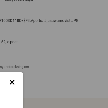
n
A1003D118D/$File/portratt_asawarnqvist.JPG
52, e-post:
 nyare forskning om