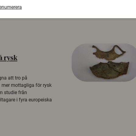
renumerera
å rysk
na att tro på
a mer mottagliga för rysk
n studie från
tagare i fyra europeiska