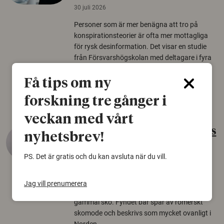
30 juli 2026
Personer som är mer benägna att tro på
konspirationsteorier är ofta mer mottagliga
för rysk desinformation. Det visar en studie
från Försvarshögskolan med deltagare i fyra
europeiska länder.
Få tips om ny
Säkerhetspolitik
forskning tre gånger i
veckan med vårt
Gammalt skinn var Sveriges
nyhetsbrev!
äldsta sko
PS. Det är gratis och du kan avsluta när du vill.
22 juni 2026
Det som arkeologer länge trodde var en
Jag vill prenumerera
björnfäll visar sig vara delar av en 2000 år
gammal sko. Fyndet bär spår av romerskt
skomode och beskrivs som mycket ovanligt i
Norden.