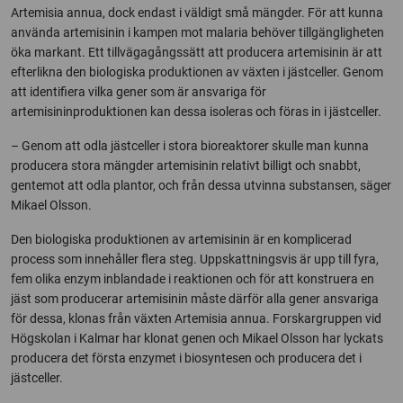
Artemisia annua, dock endast i väldigt små mängder. För att kunna
använda artemisinin i kampen mot malaria behöver tillgängligheten
öka markant. Ett tillvägagångssätt att producera artemisinin är att
efterlikna den biologiska produktionen av växten i jästceller. Genom
att identifiera vilka gener som är ansvariga för
artemisininproduktionen kan dessa isoleras och föras in i jästceller.
– Genom att odla jästceller i stora bioreaktorer skulle man kunna
producera stora mängder artemisinin relativt billigt och snabbt,
gentemot att odla plantor, och från dessa utvinna substansen, säger
Mikael Olsson.
Den biologiska produktionen av artemisinin är en komplicerad
process som innehåller flera steg. Uppskattningsvis är upp till fyra,
fem olika enzym inblandade i reaktionen och för att konstruera en
jäst som producerar artemisinin måste därför alla gener ansvariga
för dessa, klonas från växten Artemisia annua. Forskargruppen vid
Högskolan i Kalmar har klonat genen och Mikael Olsson har lyckats
producera det första enzymet i biosyntesen och producera det i
jästceller.