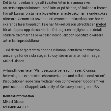
Det är känt sedan länge att i växten Artemisia annua sker
artemisininproduktionen i små körtlar på bladen, så kallade trikomer.
För att kunna förstå hela biosyntesen måste trikomerna undersökas
närmare. Genom att använda ett avancerat mikroskop som har en
skärande laser kopplad till sig har Mikael Olsson utvecklat en
metod
för att öppna upp dessa körtlar. Detta ger en möjlighet att i detalj
studera trikomernas olika celler individuellt och specifikt lokalisera
artemisininproduktionen.
– Då detta är gjort detta hoppas vi kunna identifiera enzymerna
ansvariga för de sista stegen i biosyntesen av artemisinin, säger
Mikael Olsson.
Avhandlingen heter ”Plant sesquiterpene synthases; Cloning,
heterologous expression, characterization and cellular localization”.
Disputationen ägde rum fredagen den 30 november. Opponent var
professor
Joe Chappell, University of Kentucky, Lexington. USA.
Kontaktinformation
Mikael Olsson
tel: 0480-44 73 60