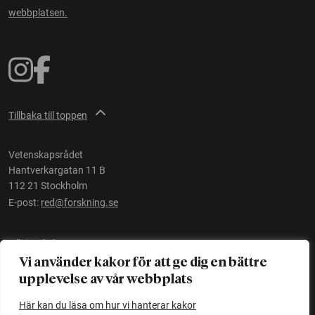
webbplatsen.
Tillbaka till toppen
Vetenskapsrådet
Hantverkargatan 11 B
112 21 Stockholm
E-post:
red@forskning.se
Tillgänglighet
Vi använder kakor för att ge dig en bättre
upplevelse av vår webbplats
Ett initiativ av
Vetenskapsrådet
Här kan du läsa om hur vi hanterar kakor