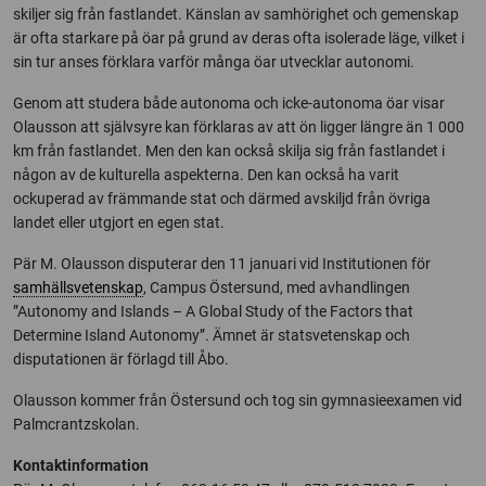
skiljer sig från fastlandet. Känslan av samhörighet och gemenskap
är ofta starkare på öar på grund av deras ofta isolerade läge, vilket i
sin tur anses förklara varför många öar utvecklar autonomi.
Genom att studera både autonoma och icke-autonoma öar visar
Olausson att självsyre kan förklaras av att ön ligger längre än 1 000
km från fastlandet. Men den kan också skilja sig från fastlandet i
någon av de kulturella aspekterna. Den kan också ha varit
ockuperad av främmande stat och därmed avskiljd från övriga
landet eller utgjort en egen stat.
Pär M. Olausson disputerar den 11 januari vid Institutionen för
samhällsvetenskap
, Campus Östersund, med avhandlingen
”Autonomy and Islands – A Global Study of the Factors that
Determine Island Autonomy”. Ämnet är statsvetenskap och
disputationen är förlagd till Åbo.
Olausson kommer från Östersund och tog sin gymnasieexamen vid
Palmcrantzskolan.
Kontaktinformation