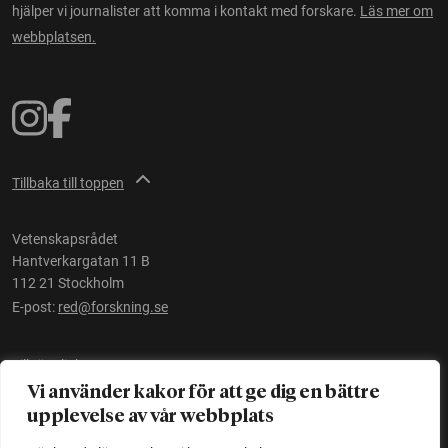
hjälper vi journalister att komma i kontakt med forskare.
Läs mer om
webbplatsen.
Tillbaka till toppen
Vetenskapsrådet
Hantverkargatan 11 B
112 21 Stockholm
E-post:
red@forskning.se
Tillgänglighet
Vi använder kakor för att ge dig en bättre
upplevelse av vår webbplats
Ett initiativ av
Vetenskapsrådet