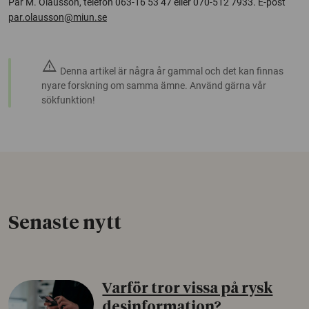
Pär M. Olausson, telefon 063-16 53 47 eller 070-512 7933. E-post
par.olausson@miun.se
warning
Denna artikel är några år gammal och det kan finnas
nyare forskning om samma ämne. Använd gärna vår
sökfunktion!
Senaste nytt
Varför tror vissa på rysk
desinformation?