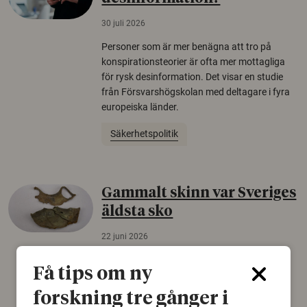
30 juli 2026
Personer som är mer benägna att tro på
konspirationsteorier är ofta mer mottagliga
för rysk desinformation. Det visar en studie
från Försvarshögskolan med deltagare i fyra
europeiska länder.
Säkerhetspolitik
Gammalt skinn var Sveriges
äldsta sko
22 juni 2026
Det som arkeologer länge trodde var en
Få tips om ny
björnfäll visar sig vara delar av en 2000 år
gammal sko. Fyndet bär spår av romerskt
forskning tre gånger i
skomode och beskrivs som mycket ovanligt i