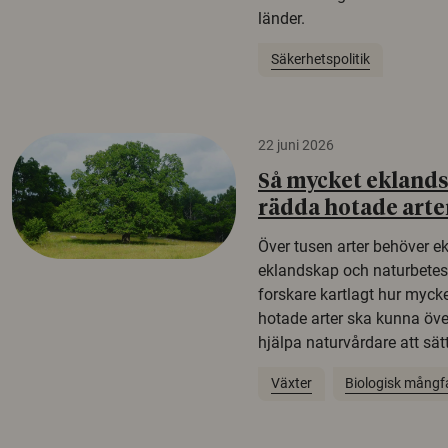
länder.
Säkerhetspolitik
22 juni 2026
Så mycket eklandsk
rädda hotade arte
Över tusen arter behöver e
eklandskap och naturbetesma
forskare kartlagt hur mycke
hotade arter ska kunna öv
hjälpa naturvårdare att sätta
Växter
Biologisk mångf