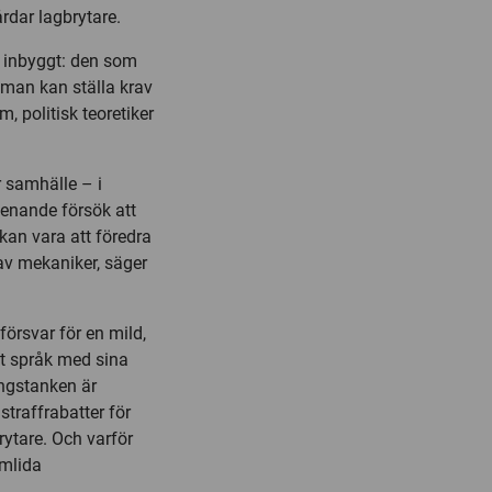
årdar lagbrytare.
ap inbyggt: den som
 man kan ställa krav
, politisk teoretiker
r samhälle – i
menande försök att
kan vara att föredra
 av mekaniker, säger
försvar för en mild,
kt språk med sina
ingstanken är
 straffrabatter för
rytare. Och varför
omlida