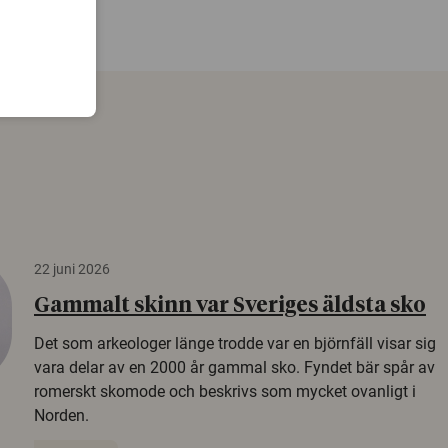
22 juni 2026
Gammalt skinn var Sveriges äldsta sko
Det som arkeologer länge trodde var en björnfäll visar sig
vara delar av en 2000 år gammal sko. Fyndet bär spår av
romerskt skomode och beskrivs som mycket ovanligt i
Norden.