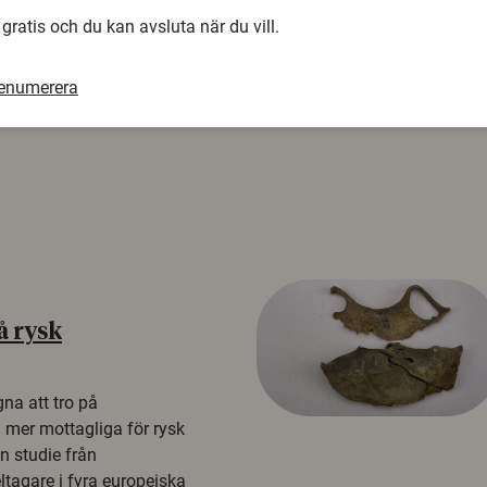
 gratis och du kan avsluta när du vill.
renumerera
å rysk
na att tro på
a mer mottagliga för rysk
n studie från
tagare i fyra europeiska