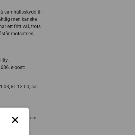
 på samhällsskydd är
säktlig men kanske
r ett fritt val, trots
åstår motsatsen,
lity.
686, e-post:
008, kl. 13:00, sal
 nyare forskning om