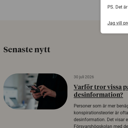
PS. Det är
Jag vill p
Senaste nytt
30 juli 2026
Varför tror vissa p
desinformation?
Personer som är mer benäg
konspirationsteorier är oft
desinformation. Det visar e
Försvarshögskolan med del