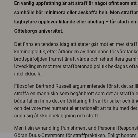
En vanlig uppfattning är att straff är något ofint som et
samhälle bör minimera eller avskaffa helt. Men straffpr
lagbrytare upplever lidande eller obehag – får stöd i en
Göteborgs universitet.
Det finns en tendens idag att stater går mot en mer straf
kriminalpolitik, efter årtionden av dominans för vårdtank
brottspåföljden främst är att vårda och rehabilitera gär
Utvecklingen mot mer straffbetonad politik beklagas ofta
intellektuella.
Filosofen Bertrand Russell argumenterade för att det är l
straffa en människa som begår brott som det är straffa en
båda fallen finns det en förklaring till varför saker och ti
och det vore mer humant eller rationellt att ta itu med det
ägna sig åt skuldbeläggning och straff.
Men i sin avhandling Punishment and Personal Responsib
Göran Duus-Otterström för straffpraktiken. Enligt honom f