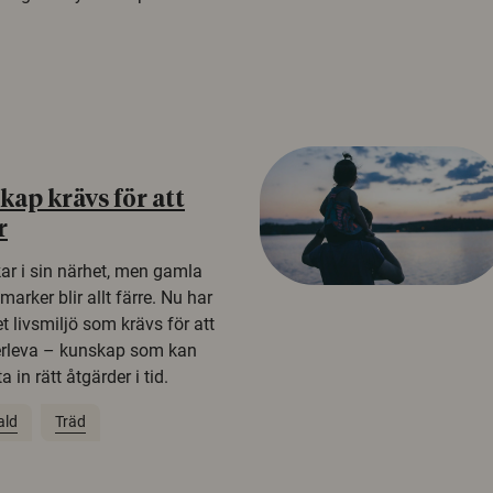
ap krävs för att
r
kar i sin närhet, men gamla
rker blir allt färre. Nu har
t livsmiljö som krävs för att
erleva – kunskap som kan
 in rätt åtgärder i tid.
ald
Träd