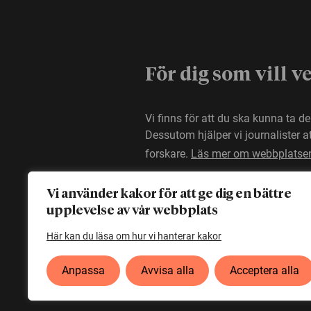
För dig som vill v
Vi finns för att du ska kunna ta d
Dessutom hjälper vi journalister 
forskare.
Läs mer om webbplatse
Vi använder kakor för att ge dig en bättre
upplevelse av vår webbplats
Här kan du läsa om hur vi hanterar kakor
Anpassa
Avvisa alla
Acceptera alla