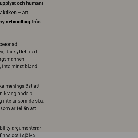
t upplyst och humant
aktiken – att
 ny
avhandling
från
fbetonad
en, där syftet med
ningsmannen.
, inte minst bland
ika meningslöst att
 krånglande bil. I
ng inte är som de ska,
 som är fel än att
ility argumenterar
inns det i själva