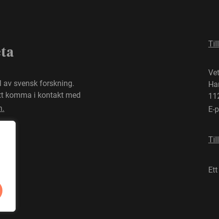
Til
eta
Ve
el av svensk forskning.
Ha
att komma i kontakt med
11
n.
E-
Til
Ett