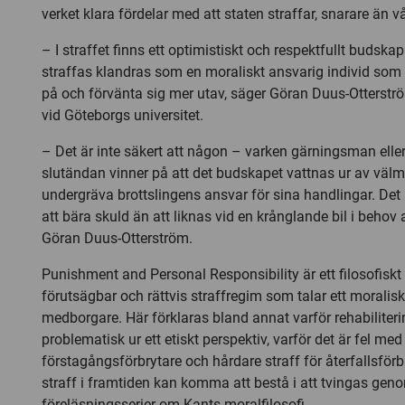
verket klara fördelar med att staten straffar, snarare än v
– I straffet finns ett optimistiskt och respektfullt budsk
straffas klandras som en moraliskt ansvarig individ som
på och förvänta sig mer utav, säger Göran Duus-Otterström
vid Göteborgs universitet.
– Det är inte säkert att någon – varken gärningsman elle
slutändan vinner på att det budskapet vattnas ur av väl
undergräva brottslingens ansvar för sina handlingar. Det 
att bära skuld än att liknas vid en krånglande bil i behov
Göran Duus-Otterström.
Punishment and Personal Responsibility är ett filosofiskt 
förutsägbar och rättvis straffregim som talar ett moralis
medborgare. Här förklaras bland annat varför rehabiliter
problematisk ur ett etiskt perspektiv, varför det är fel med
förstagångsförbrytare och hårdare straff för återfallsförb
straff i framtiden kan komma att bestå i att tvingas gen
föreläsningsserier om Kants moralfilosofi.