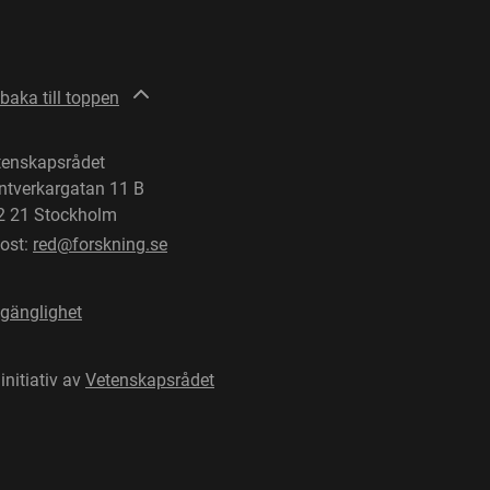
lbaka till toppen
tenskapsrådet
ntverkargatan 11 B
2 21 Stockholm
post:
red@forskning.se
lgänglighet
 initiativ av
Vetenskapsrådet