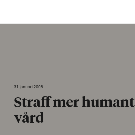
31 januari 2008
Straff mer humant
vård