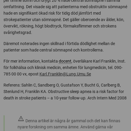
per timme sömn och drygt 20 % hade central sömnapné i samma
omfattning. Det visade sig att patienterna med obstruktiv sömnapné
hade en signifikant ökad risk för tidig död jämfört med
strokepatienter utan sömnapné. Det gäller oberoende av ålder, kön,
övervikt, rökning, högt blodtryck, förmaksflimmer och strokens
svårighetsgrad.
Däremot noterades ingen skillnad i förtida dödlighet mellan de
patienter som hade central sömnapné och kontrollerna.
För mer information, kontakta
docent
, överläkare Karl Franklin, Inst.
för folkhälsa och klinisk medicin, enheten för lungmedicin, tel. 090-
785 00 00 vx, epost
Karl.Franklin@Lung.Umu.Se
Referens: Sahlin C, Sandberg O, Gustafson Y, Bucht G, Carlberg B,
Stenlund H, Franklin KA. Obstructive sleep apnea is a risk factor for
death in stroke patients – a 10-year follow-up. Arch Intern Med 2008
warning
Denna artikel är några år gammal och det kan finnas
nyare forskning om samma ämne. Använd gärna vår