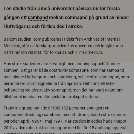
I en studie från Umeå universitet påvisas nu för första
gången ett
samband
mellan sömnapné på grund av hinder
i luftvägarna och förtida död i stroke.
Bakom studien, som publiceras i tidskriften Archives of Internal
Medicine, står en forskargrupp ledd av docenten och lungläkaren
Karl Franklin vid Inst. för folkhälsa och klinisk medicin.
Hos strokepatienter är det vanligt med andningsuppehåll under
sömnen. Det gäller både obstruktiv sömnapné, som har samband
med hinder i luftvägarna och snarkning, och central sömnapné, som
beror på fel i sömnsignalerna från hjärnan. Det finns effektiv
behandling vid obstruktiv sömnapné, men det har varit okänt om
tillståndet innebär en dödsrisk för strokepatienterna.
Franklins grupp har i tio år följt 132 personer som gjort en
sömnapnéutredning i samband med att de insjuknat i stroke under
perioden april 1995 till maj 1997. När studien inleddes hade knappt
20 % av dem obstruktiv sömnapné med fler än 15 andningsuppehåll