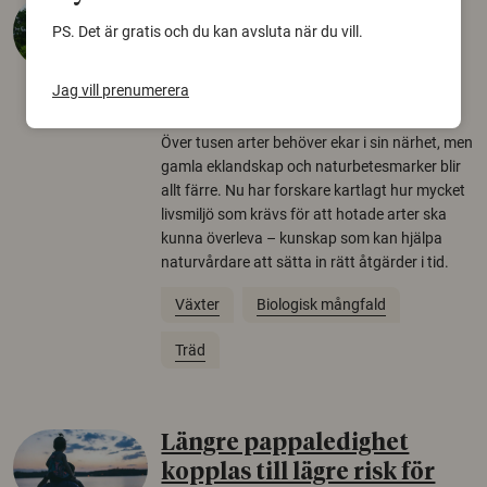
Så mycket eklandskap
PS. Det är gratis och du kan avsluta när du vill.
krävs för att rädda hotade
arter
Jag vill prenumerera
22 juni 2026
Över tusen arter behöver ekar i sin närhet, men
gamla eklandskap och naturbetesmarker blir
allt färre. Nu har forskare kartlagt hur mycket
livsmiljö som krävs för att hotade arter ska
kunna överleva – kunskap som kan hjälpa
naturvårdare att sätta in rätt åtgärder i tid.
Växter
Biologisk mångfald
Träd
Längre pappaledighet
kopplas till lägre risk för