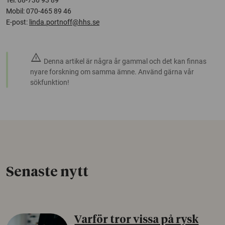
Tel: 08-736 93 89
Mobil: 070-465 89 46
E-post:
linda.portnoff@hhs.se
warning
Denna artikel är några år gammal och det kan finnas
nyare forskning om samma ämne. Använd gärna vår
sökfunktion!
Senaste nytt
Varför tror vissa på rysk