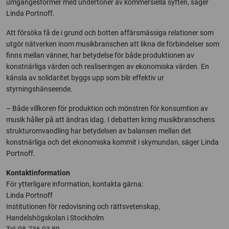
umgängesformer med undertoner av kommersiella syften, säger
Linda Portnoff.
Att försöka få de i grund och botten affärsmässiga relationer som
utgör nätverken inom musikbranschen att likna de förbindelser som
finns mellan vänner, har betydelse för både produktionen av
konstnärliga värden och realiseringen av ekonomiska värden. En
känsla av solidaritet byggs upp som blir effektiv ur
styrningshänseende.
– Både villkoren för produktion och mönstren för konsumtion av
musik håller på att ändras idag. I debatten kring musikbranschens
strukturomvandling har betydelsen av balansen mellan det
konstnärliga och det ekonomiska kommit i skymundan, säger Linda
Portnoff.
Kontaktinformation
För ytterligare information, kontakta gärna:
Linda Portnoff
Institutionen för redovisning och rättsvetenskap,
Handelshögskolan i Stockholm