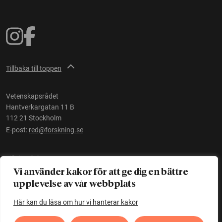
Tillbaka till toppen
Vetenskapsrådet
Hantverkargatan 11 B
112 21 Stockholm
E-post:
red@forskning.se
Tillgänglighet
Vi använder kakor för att ge dig en bättre
upplevelse av vår webbplats
Ett initiativ av
Vetenskapsrådet
Här kan du läsa om hur vi hanterar kakor