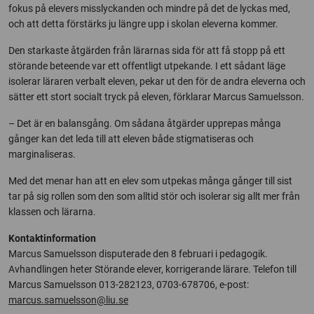
fokus på elevers misslyckanden och mindre på det de lyckas med,
och att detta förstärks ju längre upp i skolan eleverna kommer.
Den starkaste åtgärden från lärarnas sida för att få stopp på ett
störande beteende var ett offentligt utpekande. I ett sådant läge
isolerar läraren verbalt eleven, pekar ut den för de andra eleverna och
sätter ett stort socialt tryck på eleven, förklarar Marcus Samuelsson.
– Det är en balansgång. Om sådana åtgärder upprepas många
gånger kan det leda till att eleven både stigmatiseras och
marginaliseras.
Med det menar han att en elev som utpekas många gånger till sist
tar på sig rollen som den som alltid stör och isolerar sig allt mer från
klassen och lärarna.
Kontaktinformation
Marcus Samuelsson disputerade den 8 februari i pedagogik.
Avhandlingen heter Störande elever, korrigerande lärare. Telefon till
Marcus Samuelsson 013-282123, 0703-678706, e-post:
marcus.samuelsson@liu.se