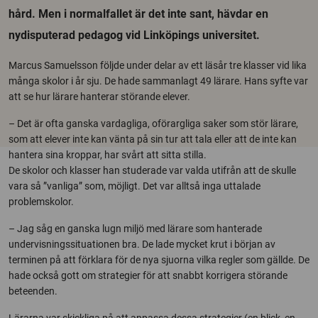
hård. Men i normalfallet är det inte sant, hävdar en
nydisputerad pedagog vid Linköpings universitet.
Marcus Samuelsson följde under delar av ett läsår tre klasser vid lika
många skolor i år sju. De hade sammanlagt 49 lärare. Hans syfte var
att se hur lärare hanterar störande elever.
– Det är ofta ganska vardagliga, oförargliga saker som stör lärare,
som att elever inte kan vänta på sin tur att tala eller att de inte kan
hantera sina kroppar, har svårt att sitta stilla.
De skolor och klasser han studerade var valda utifrån att de skulle
vara så ”vanliga” som, möjligt. Det var alltså inga uttalade
problemskolor.
– Jag såg en ganska lugn miljö med lärare som hanterade
undervisningssituationen bra. De lade mycket krut i början av
terminen på att förklara för de nya sjuorna vilka regler som gällde. De
hade också gott om strategier för att snabbt korrigera störande
beteenden.