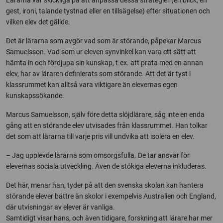
Lärarna var skickliga på att anpassa dessa strategier (en blick, en
gest, ironi, talande tystnad eller en tillsägelse) efter situationen och
vilken elev det gällde.
Det är lärarna som avgör vad som är störande, påpekar Marcus
Samuelsson. Vad som ur eleven synvinkel kan vara ett sätt att
hämta in och fördjupa sin kunskap, t.ex. att prata med en annan
elev, har av läraren definierats som störande. Att det är tyst i
klassrummet kan alltså vara viktigare än elevernas egen
kunskapssökande.
Marcus Samuelsson, själv före detta slöjdlärare, såg inte en enda
gång att en störande elev utvisades från klassrummet. Han tolkar
det som att lärarna till varje pris vill undvika att isolera en elev.
– Jag upplevde lärarna som omsorgsfulla. De tar ansvar för
elevernas sociala utveckling. Även de stökiga eleverna inkluderas.
Det här, menar han, tyder på att den svenska skolan kan hantera
störande elever bättre än skolor i exempelvis Australien och England,
där utvisningar av elever är vanliga.
Samtidigt visar hans, och även tidigare, forskning att lärare har mer