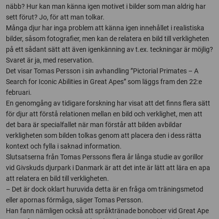
näbb? Hur kan man känna igen motivet i bilder som man aldrig har
sett förut? Jo, för att man tolkar.
Många djur har inga problem att känna igen innehållet i realistiska
bilder, såsom fotografier, men kan de relatera en bild till verkligheten
på ett sådant sätt att även igenkänning av t.ex. teckningar är möjlig?
Svaret är ja, med reservation.
Det visar Tomas Persson i sin avhandling ”Pictorial Primates – A
Search for Iconic Abilities in Great Apes” som läggs fram den 22:e
februari.
En genomgång av tidigare forskning har visat att det finns flera sätt
för djur att förstå relationen mellan en bild och verklighet, men att
det bara är specialfallet när man förstår att bilden avbildar
verkligheten som bilden tolkas genom att placera den i dess rätta
kontext och fylla i saknad information.
Slutsatserna från Tomas Perssons flera år långa studie av gorillor
vid Givskuds djurpark i Danmark är att det inte är lätt att lära en apa
att relatera en bild till verkligheten.
– Det är dock oklart huruvida detta är en fråga om träningsmetod
eller apornas förmåga, säger Tomas Persson.
Han fann nämligen också att språktränade bonoboer vid Great Ape