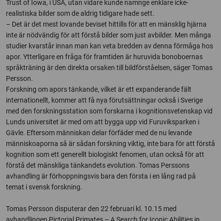
Trust of Iowa, i USA, utan vidare kunde namnge enklare icke-
realistiska bilder som de aldrig tidigare hade sett.
– Det är det mest lovande beviset hittills för att en mänsklig hjärna
inte är nödvändig för att förstå bilder som just avbilder. Men många
studier kvarstår innan man kan veta bredden av denna förmåga hos
apor. Ytterligare en fråga för framtiden är huruvida bonoboernas
språkträning är den direkta orsaken till bildförståelsen, säger Tomas
Persson.
Forskning om apors tänkande, vilket är ett expanderande fält
internationellt, kommer att få nya förutsättningar också i Sverige
med den forskningsstation som forskarna i kognitionsvetenskap vid
Lunds universitet är med om att bygga upp vid Furuviksparken i
Gävle. Eftersom människan delar förfäder med de nu levande
människoaporna så är sådan forskning viktig, inte bara för att förstå
kognition som ett generellt biologiskt fenomen, utan också för att
förstå det mänskliga tänkandets evolution. Tomas Perssons
avhandling är förhoppningsvis bara den första i en lång rad på
temat i svensk forskning.
Tomas Persson disputerar den 22 februari kl. 10.15 med
avhandlingen Pictorial Primates – A Search for Iconic Abilities in