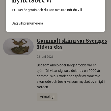
nyhetsbrev!
från Försvarshögskolan med deltagare i fyra
PS. Det är gratis och du kan avsluta när du vill.
europeiska länder.
Säkerhetspolitik
Jag vill prenumerera
Gammalt skinn var Sveriges
äldsta sko
22 juni 2026
Det som arkeologer länge trodde var en
björnfäll visar sig vara delar av en 2000 år
gammal sko. Fyndet bär spår av romerskt
skomode och beskrivs som mycket ovanligt i
Norden.
Arkeologi