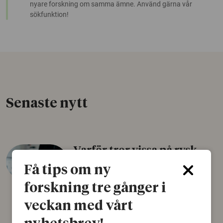
nyare forskning om samma ämne. Använd gärna vår
sökfunktion!
Senaste nytt
Varför tror vissa på rysk
desinformation?
Få tips om ny
30 juli 2026
forskning tre gånger i
Personer som är mer benägna att tro på
veckan med vårt
konspirationsteorier är ofta mer mottagliga
för rysk desinformation. Det visar en studie