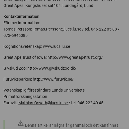
Great Apes. Kungshuset sal 104, Lundagård, Lund
Kontaktinformation
För mer information:
Tomas Persson:
Tomas.Persson@lucs.lu.se
/ tel. 046-222 85 88 /
073-6946085
Kognitionsvetenskap: www.lucs.lu.se
Great Ape Trust of Iowa: http://www.greatapetrust.org/
Givskud Zoo: http://www.givskudzoo.dk/
Furuviksparken: http://www.furuvik.se/
Vetenskaplig föreståndare Lunds Universitets
Primatforskningsstation
Furuvik:
Mathias.Osvath@lucs.lu.se
/ tel. 046-222 40 45
warning
Denna artikel är några år gammal och det kan finnas