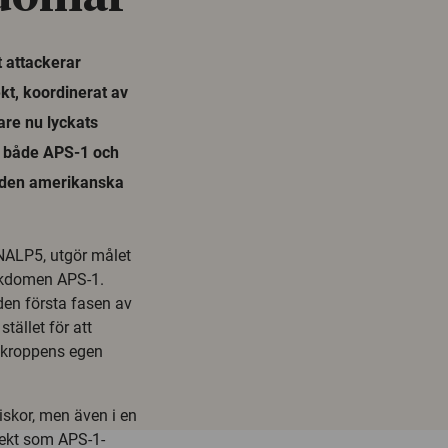
 attackerar
kt, koordinerat av
are nu lyckats
tå både APS-1 och
 den amerikanska
NALP5, utgör målet
ukdomen APS-1.
den första fasen av
ället för att
r kroppens egen
skor, men även i en
ekt som APS-1-