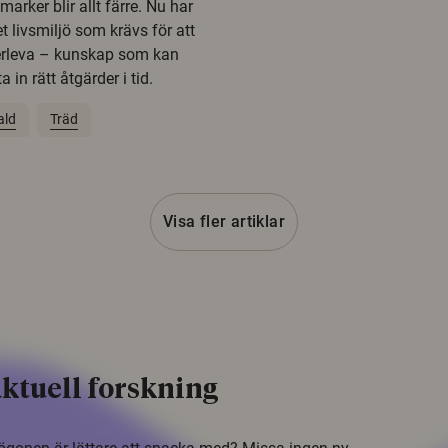
rker blir allt färre. Nu har
t livsmiljö som krävs för att
erleva – kunskap som kan
 in rätt åtgärder i tid.
ald
Träd
Visa fler artiklar
ktuell forskning