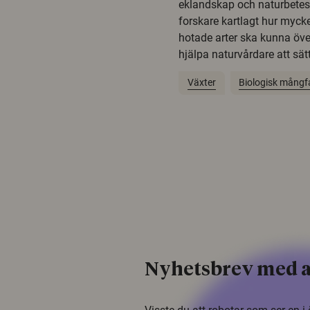
eklandskap och naturbetesma
forskare kartlagt hur mycke
hotade arter ska kunna öv
hjälpa naturvårdare att sätta
Växter
Biologisk mångf
Nyhetsbrev med a