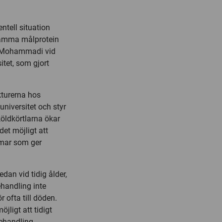
ntell situation
samma målprotein
iMohammadi vid
itet, som gjort
kturerna hos
niversitet och styr
köldkörtlarna ökar
det möjligt att
mar som ger
dan vid tidig ålder,
ehandling inte
 ofta till döden.
ligt att tidigt
behandling.