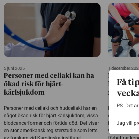
5 juni 2026
1 december 202
Personer med celiaki kan ha
Högintens
Få ti
ökad risk för hjärt-
hjälpa vi
vecka
kärlsjukdom
muskels
PS. Det är
Personer med celiaki och hudceliaki har en
Forskare har 
något ökad risk för hjärt-kärlsjukdom, vissa
som nyligen d
Jag vill p
blodcancerformer och förtida död. Det visar
inflammatoris
en stor amerikansk registerstudie som letts
visar att högin
av forskare vid Karolinska institutet.
förbättrar ko