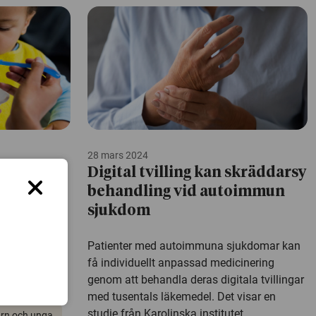
28 mars 2024
ydda barn
Digital tvilling kan skräddarsy
behandling vid autoimmun
sjukdom
r ser ut att
v
Patienter med autoimmuna sjukdomar kan
rskning från
få individuellt anpassad medicinering
genom att behandla deras digitala tvillingar
med tusentals läkemedel. Det visar en
studie från Karolinska institutet.
rn och unga