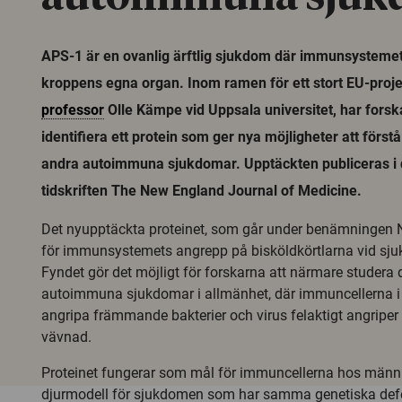
APS-1 är en ovanlig ärftlig sjukdom där immunsystemet
kroppens egna organ. Inom ramen för ett stort EU-proje
professor
Olle Kämpe vid Uppsala universitet, har forsk
identifiera ett protein som ger nya möjligheter att förs
andra autoimmuna sjukdomar. Upptäckten publiceras i
tidskriften The New England Journal of Medicine.
Det nyupptäckta proteinet, som går under benämningen 
för immunsystemets angrepp på bisköldkörtlarna vid sj
Fyndet gör det möjligt för forskarna att närmare studera 
autoimmuna sjukdomar i allmänhet, där immuncellerna i st
angripa främmande bakterier och virus felaktigt angripe
vävnad.
Proteinet fungerar som mål för immuncellerna hos männi
djurmodell för sjukdomen som har samma genetiska def