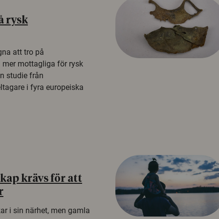
å rysk
na att tro på
a mer mottagliga för rysk
n studie från
tagare i fyra europeiska
ap krävs för att
r
kar i sin närhet, men gamla