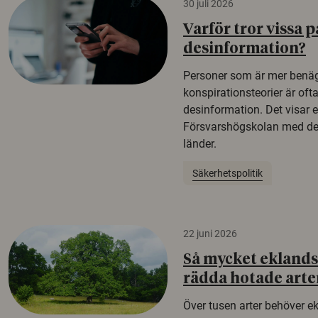
30 juli 2026
Varför tror vissa p
desinformation?
Personer som är mer benäg
konspirationsteorier är oft
desinformation. Det visar e
Försvarshögskolan med del
länder.
Säkerhetspolitik
22 juni 2026
Så mycket eklandsk
rädda hotade arte
Över tusen arter behöver e