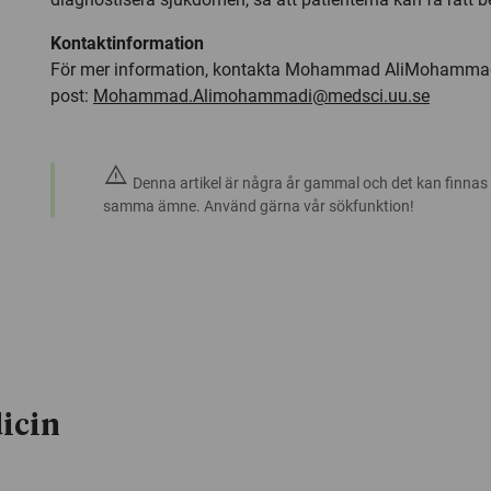
Kontaktinformation
För mer information, kontakta Mohammad AliMohammadi
post:
Mohammad.Alimohammadi@medsci.uu.se
warning
Denna artikel är några år gammal och det kan finnas
samma ämne. Använd gärna vår sökfunktion!
icin