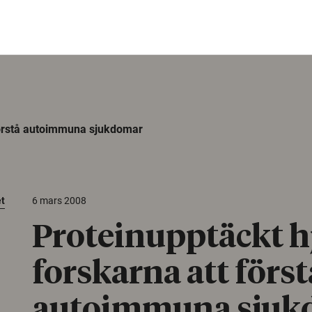
 förstå autoimmuna sjukdomar
et
6 mars 2008
Proteinupptäckt h
forskarna att först
autoimmuna sjuk