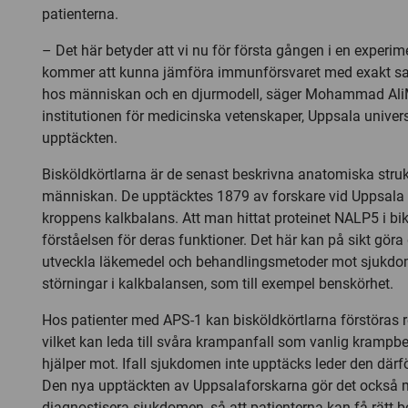
patienterna.
– Det här betyder att vi nu för första gången i en experime
kommer att kunna jämföra immunförsvaret med exakt 
hos människan och en djurmodell, säger Mohammad Al
institutionen för medicinska vetenskaper, Uppsala univers
upptäckten.
Bisköldkörtlarna är de senast beskrivna anatomiska stru
människan. De upptäcktes 1879 av forskare vid Uppsala u
kroppens kalkbalans. Att man hittat proteinet NALP5 i bi
förståelsen för deras funktioner. Det här kan på sikt göra 
utveckla läkemedel och behandlingsmetoder mot sjukdo
störningar i kalkbalansen, som till exempel benskörhet.
Hos patienter med APS-1 kan bisköldkörtlarna förstöras re
vilket kan leda till svåra krampanfall som vanlig krampb
hjälper mot. Ifall sjukdomen inte upptäcks leder den därför
Den nya upptäckten av Uppsalaforskarna gör det också möj
diagnostisera sjukdomen, så att patienterna kan få rätt 