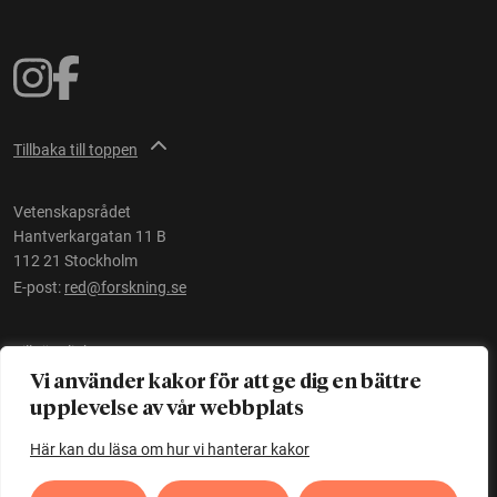
Tillbaka till toppen
Vetenskapsrådet
Hantverkargatan 11 B
112 21 Stockholm
E-post:
red@forskning.se
Tillgänglighet
Vi använder kakor för att ge dig en bättre
upplevelse av vår webbplats
Ett initiativ av
Vetenskapsrådet
Här kan du läsa om hur vi hanterar kakor