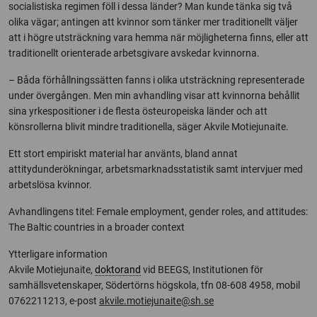
socialistiska regimen föll i dessa länder? Man kunde tänka sig två
olika vägar; antingen att kvinnor som tänker mer traditionellt väljer
att i högre utsträckning vara hemma när möjligheterna finns, eller att
traditionellt orienterade arbetsgivare avskedar kvinnorna.
– Båda förhållningssätten fanns i olika utsträckning representerade
under övergången. Men min avhandling visar att kvinnorna behållit
sina yrkespositioner i de flesta östeuropeiska länder och att
könsrollerna blivit mindre traditionella, säger Akvile Motiejunaite.
Ett stort empiriskt material har använts, bland annat
attitydunderökningar, arbetsmarknadsstatistik samt intervjuer med
arbetslösa kvinnor.
Avhandlingens titel: Female employment, gender roles, and attitudes:
The Baltic countries in a broader context
Ytterligare information
Akvile Motiejunaite,
doktorand
vid BEEGS, Institutionen för
samhällsvetenskaper, Södertörns högskola, tfn 08-608 4958, mobil
0762211213, e-post
akvile.motiejunaite@sh.se