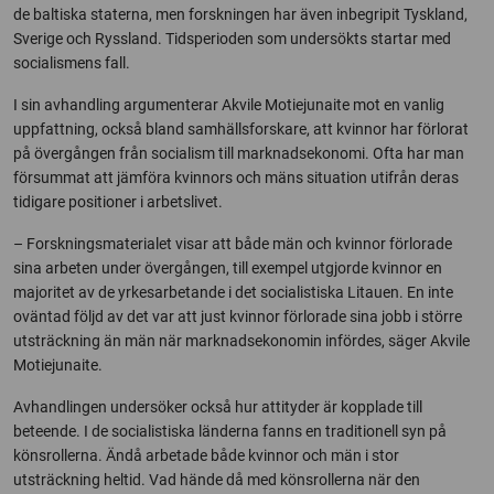
de baltiska staterna, men forskningen har även inbegripit Tyskland,
Sverige och Ryssland. Tidsperioden som undersökts startar med
socialismens fall.
I sin avhandling argumenterar Akvile Motiejunaite mot en vanlig
uppfattning, också bland samhällsforskare, att kvinnor har förlorat
på övergången från socialism till marknadsekonomi. Ofta har man
försummat att jämföra kvinnors och mäns situation utifrån deras
tidigare positioner i arbetslivet.
– Forskningsmaterialet visar att både män och kvinnor förlorade
sina arbeten under övergången, till exempel utgjorde kvinnor en
majoritet av de yrkesarbetande i det socialistiska Litauen. En inte
oväntad följd av det var att just kvinnor förlorade sina jobb i större
utsträckning än män när marknadsekonomin infördes, säger Akvile
Motiejunaite.
Avhandlingen undersöker också hur attityder är kopplade till
beteende. I de socialistiska länderna fanns en traditionell syn på
könsrollerna. Ändå arbetade både kvinnor och män i stor
utsträckning heltid. Vad hände då med könsrollerna när den