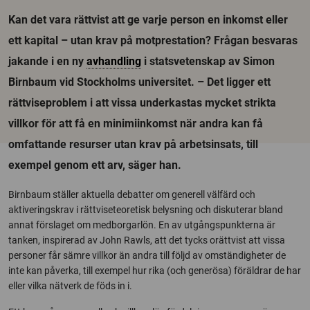
Kan det vara rättvist att ge varje person en inkomst eller
ett kapital – utan krav på motprestation? Frågan besvaras
jakande i en ny
avhandling
i statsvetenskap av Simon
Birnbaum vid Stockholms universitet. – Det ligger ett
rättviseproblem i att vissa underkastas mycket strikta
villkor för att få en minimiinkomst när andra kan få
omfattande resurser utan krav på arbetsinsats, till
exempel genom ett arv, säger han.
Birnbaum ställer aktuella debatter om generell välfärd och
aktiveringskrav i rättviseteoretisk belysning och diskuterar bland
annat förslaget om medborgarlön. En av utgångspunkterna är
tanken, inspirerad av John Rawls, att det tycks orättvist att vissa
personer får sämre villkor än andra till följd av omständigheter de
inte kan påverka, till exempel hur rika (och generösa) föräldrar de har
eller vilka nätverk de föds in i.