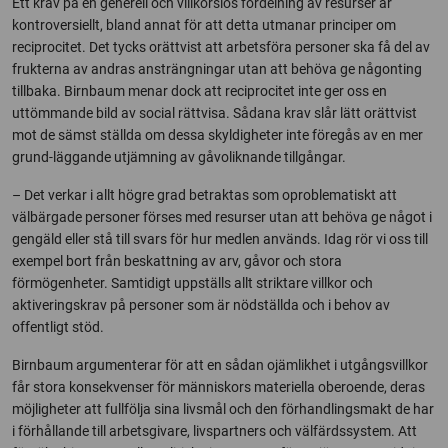
Ett krav på en generell och villkorslös fördelning av resurser är
kontroversiellt, bland annat för att detta utmanar principer om
reciprocitet. Det tycks orättvist att arbetsföra personer ska få del av
frukterna av andras ansträngningar utan att behöva ge någonting
tillbaka. Birnbaum menar dock att reciprocitet inte ger oss en
uttömmande bild av social rättvisa. Sådana krav slår lätt orättvist
mot de sämst ställda om dessa skyldigheter inte föregås av en mer
grund-läggande utjämning av gåvoliknande tillgångar.
– Det verkar i allt högre grad betraktas som oproblematiskt att
välbärgade personer förses med resurser utan att behöva ge något i
gengäld eller stå till svars för hur medlen används. Idag rör vi oss till
exempel bort från beskattning av arv, gåvor och stora
förmögenheter. Samtidigt uppställs allt striktare villkor och
aktiveringskrav på personer som är nödställda och i behov av
offentligt stöd.
Birnbaum argumenterar för att en sådan ojämlikhet i utgångsvillkor
får stora konsekvenser för människors materiella oberoende, deras
möjligheter att fullfölja sina livsmål och den förhandlingsmakt de har
i förhållande till arbetsgivare, livspartners och välfärdssystem. Att