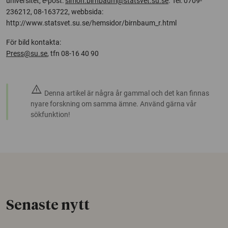
universitet, e-post:
simon.birnbaum@statsvet.su.se
. Tel: 0709-
236212, 08-163722, webbsida:
http://www.statsvet.su.se/hemsidor/birnbaum_r.html
För bild kontakta:
Press@su.se
, tfn 08-16 40 90
warning
Denna artikel är några år gammal och det kan finnas
nyare forskning om samma ämne. Använd gärna vår
sökfunktion!
Senaste nytt