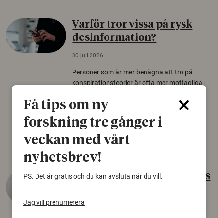
Varför tror vissa på rysk
desinformation?
30 juli 2026
Personer som är mer benägna att tro på
konspirationsteorier är ofta mer mottagliga
för rysk desinformation. Det visar en studie
Få tips om ny
från Försvarshögskolan med deltagare i fyra
europeiska länder.
forskning tre gånger i
Säkerhetspolitik
veckan med vårt
nyhetsbrev!
Gammalt skinn var Sveriges
PS. Det är gratis och du kan avsluta när du vill.
äldsta sko
Jag vill prenumerera
22 juni 2026