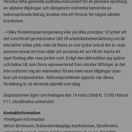
försöka hitta generella politiska instrument för en jämnare spridning
av sådana tillgångar, och därigenom motverka beroende av
behovsprövade bidrag, innebär inte ett försvar för någon allmän
kravlöshet.
– Olika fördelningsarrangemang vilar på olika principer. Vi tycker att
det vore fel att ge människor rätt till arbetslöshetsersättning om de
inte aktivt söker jobb, men de flesta av oss tycker också det är varje
persons ensak om hon väljer att använda ett arv till att starta ett
eget företag eller resa jorden runt. Enligt den idétradition jag spårar
och bidrar till, som finns representerad från vänster till höger, är det
inte orättvist i sig att människor förses med vissa tillgångar utan
krav på motprestation. Rättviseproblemet uppstår när deras
fördelning är så skriande ojämlik som idag.
Disputationen äger rum fredagen den 14 mars 2008 kl. 13:00 i hörsal
F11, Stockholms universitet.
Kontaktinformation
Ytterligare information
Simon Birnbaum, Statsvetenskapliga institutionen, Stockholms