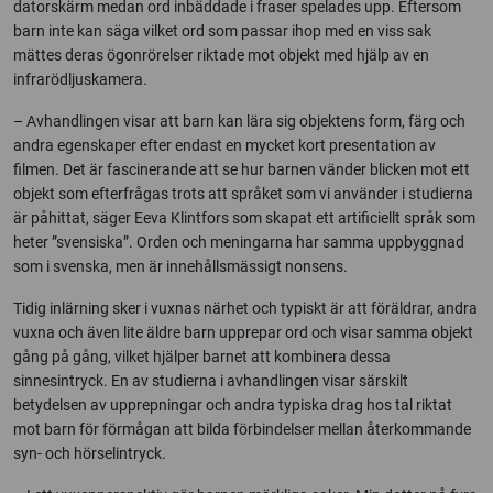
datorskärm medan ord inbäddade i fraser spelades upp. Eftersom
barn inte kan säga vilket ord som passar ihop med en viss sak
mättes deras ögonrörelser riktade mot objekt med hjälp av en
infrarödljuskamera.
– Avhandlingen visar att barn kan lära sig objektens form, färg och
andra egenskaper efter endast en mycket kort presentation av
filmen. Det är fascinerande att se hur barnen vänder blicken mot ett
objekt som efterfrågas trots att språket som vi använder i studierna
är påhittat, säger Eeva Klintfors som skapat ett artificiellt språk som
heter ”svensiska”. Orden och meningarna har samma uppbyggnad
som i svenska, men är innehållsmässigt nonsens.
Tidig inlärning sker i vuxnas närhet och typiskt är att föräldrar, andra
vuxna och även lite äldre barn upprepar ord och visar samma objekt
gång på gång, vilket hjälper barnet att kombinera dessa
sinnesintryck. En av studierna i avhandlingen visar särskilt
betydelsen av upprepningar och andra typiska drag hos tal riktat
mot barn för förmågan att bilda förbindelser mellan återkommande
syn- och hörselintryck.