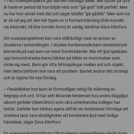
– I ett vuxenperspektiv gör barnen märkliga saker. Min dotter på fyra
år hade en period då hon böjde verb som ”gå-gick” helt perfekt. Men
nu har hon slutat med det och säger istället ”gå-gådde”. Men som tur
är så vet jag att den här typen av U-formad inlärning (från korrekt,
via inkorrekt, till åter korrekt form) är vanlig, berättar Eeva Klintfors.
Att vuxenperspektivet kan vara otillräckligt visar en annan av
studierna i avhandlingen. I studien kombinerade barn sinnesintryck
beroende på vad som var mest framträdande. När ett ljud spelades
upp koncentrerades barns blickar på bilder av munrörelser som
rörde sig mest. Barn gör ofta fel kopplingar mellan ord och objekt,
men detta behöver inte vara ett problem. Barnet ändrar lätt strategi
och är öppna för nya förslag.
– Flexibiliteten hos barn är förmodligen viktig för inlärning av
begrepp och ord. Vi har sett liknande tendenser hos andra däggdjur,
såsom gerbiler (ökenråttor) som våra amerikanska kollegor har
testat. Gerbiler kan tänkas agera utifrån en evolutionär förmåga att
överleva tack vare skickligheten att kombinera ljud med farliga
händelser, säger Eeva Klintfors.
En spännande fortsättning till studierna i avhandlingen pågår inom