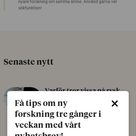
nyare forskning om samma ämne. Använd gärna vår
sökfunktion!
Senaste nytt
Varför tror vissa på rysk
desinformation?
Få tips om ny
30 juli 2026
forskning tre gånger i
Personer som är mer benägna att tro på
veckan med vårt
konspirationsteorier är ofta mer mottagliga
för rysk desinformation. Det visar en studie