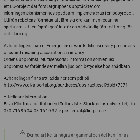
ett EU-projekt där forskargruppens upptäckter om
inlärningsmekanismer hos spädbarn implementeras i en babyrobot.
Utifrån robotens förmåga att lära sig ord kan man redan nu
spekulera i att en ”språkgen” inte är en nödvändig förutsättning för
ordinlärning.
Avhandlingens namn: Emergence of words: Multisensory precursors
of sound-meaning associations in infancy
Ordens uppkomst: Multisensorisk information som ett led i
uppkomst av förbindelser mellan ljud och betydelse hos spädbarn
Avhandlingen finns att ladda ner som pdf på
http://www.diva-portal.org/su/theses/abstract.xsql?dbid=7371
Ytterligare information
Eeva Klintfors, Institutionen för lingvistik, Stockholms universitet, tfn
070-716 95 04, 08-16 19 32, e-post
eevak@ling.su.se
warning
Denna artikel är några år gammal och det kan finnas