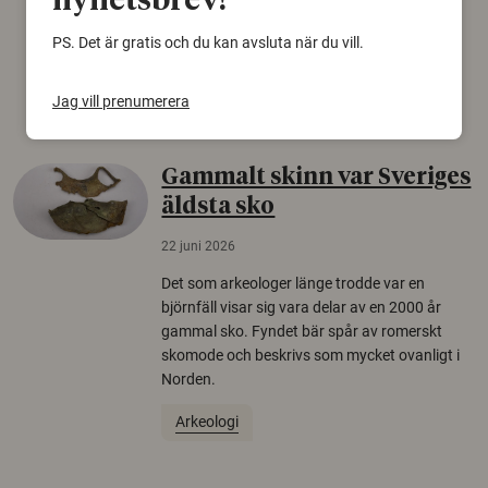
nyhetsbrev!
från Försvarshögskolan med deltagare i fyra
europeiska länder.
PS. Det är gratis och du kan avsluta när du vill.
Säkerhetspolitik
Jag vill prenumerera
Gammalt skinn var Sveriges
äldsta sko
22 juni 2026
Det som arkeologer länge trodde var en
björnfäll visar sig vara delar av en 2000 år
gammal sko. Fyndet bär spår av romerskt
skomode och beskrivs som mycket ovanligt i
Norden.
Arkeologi