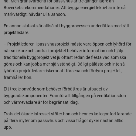
nå. Men gränsvärdena för passivhus är tre gånger lägre än
Boverkets rekommendationer. Att bygga energieffektivt är inte så
märkvärdigt, hävdar Ulla Janson.
En annan slutsats är alltså att byggprocessen underlättas med rätt
projektledare.
– Projektledaren i passivhusprojekt måste vara öppen och lyhörd för
när snickare och andra i projektet behöver information och hjälp. I
traditionella byggprojekt vet ju oftast redan de flesta vad som ska
göras och kan jobba mer självständigt. Dåligt pålästa och inte så
lyhörda projektledare riskerar att försena och fördyra projektet,
framhåller hon.
Ett tredje område som behöver förbättras är utbudet av
byggnadskomponenter. Framförallt tillgången på ventilationsdon
och värmeväxlare är för begränsat idag.
Trots det ökade intresset stöter hon och hennes kollegor fortfarande
på flera myter om passivhus och vissa frågor dyker nästan alltid
upp.