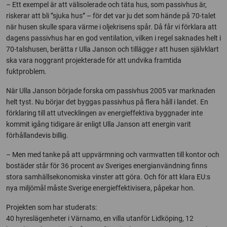
– Ett exempel är att välisolerade och täta hus, som passivhus är,
riskerar att bli ”sjuka hus” – för det var ju det som hände på 70-talet
när husen skulle spara värme i oljekrisens spår. Då får vi förklara att
dagens passivhus har en god ventilation, vilken i regel saknades helt i
70-talshusen, berätta r Ulla Janson och tillägge r att husen självklart
ska vara noggrant projekterade för att undvika framtida
fuktproblem.
När Ulla Janson började forska om passivhus 2005 var marknaden
helt tyst. Nu börjar det byggas passivhus på flera håll i landet. En
förklaring till att utvecklingen av energieffektiva byggnader inte
kommit igång tidigare är enligt Ulla Janson att energin varit
förhållandevis billig.
– Men med tanke på att uppvärmning och varmvatten till kontor och
bostäder står för 36 procent av Sveriges energianvändning finns
stora samhällsekonomiska vinster att göra. Och för att klara EU:s
nya miljömål måste Sverige energieffektivisera, påpekar hon.
Projekten som har studerats:
40 hyreslägenheter i Värnamo, en villa utanför Lidköping, 12