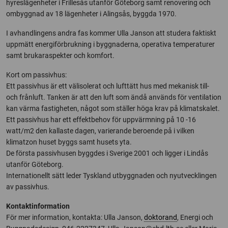
hyreslägenheter i Frillesås utanför Göteborg samt renovering och
ombyggnad av 18 lägenheter i Alingsås, byggda 1970.
I avhandlingens andra fas kommer Ulla Janson att studera faktiskt
uppmätt energiförbrukning i byggnaderna, operativa temperaturer
samt brukaraspekter och komfort.
Kort om passivhus:
Ett passivhus är ett välisolerat och lufttätt hus med mekanisk till-
och frånluft. Tanken är att den luft som ändå används för ventilation
kan värma fastigheten, något som ställer höga krav på klimatskalet.
Ett passivhus har ett effektbehov för uppvärmning på 10 -16
watt/m2 den kallaste dagen, varierande beroende på i vilken
klimatzon huset byggs samt husets yta.
De första passivhusen byggdes i Sverige 2001 och ligger i Lindås
utanför Göteborg.
Internationellt sätt leder Tyskland utbyggnaden och nyutvecklingen
av passivhus.
Kontaktinformation
För mer information, kontakta: Ulla Janson,
doktorand
, Energi och