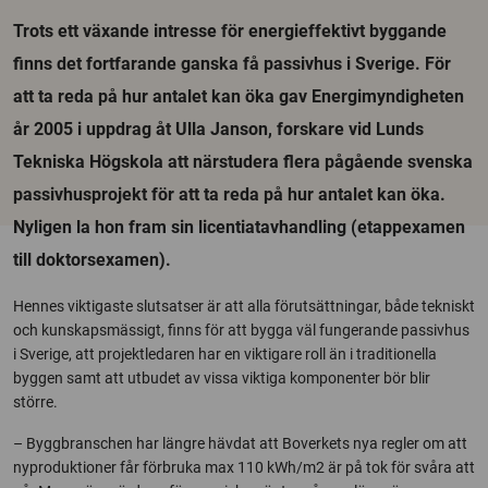
Trots ett växande intresse för energieffektivt byggande
finns det fortfarande ganska få passivhus i Sverige. För
att ta reda på hur antalet kan öka gav Energimyndigheten
år 2005 i uppdrag åt Ulla Janson, forskare vid Lunds
Tekniska Högskola att närstudera flera pågående svenska
passivhusprojekt för att ta reda på hur antalet kan öka.
Nyligen la hon fram sin licentiatavhandling (etappexamen
till doktorsexamen).
Hennes viktigaste slutsatser är att alla förutsättningar, både tekniskt
och kunskapsmässigt, finns för att bygga väl fungerande passivhus
i Sverige, att projektledaren har en viktigare roll än i traditionella
byggen samt att utbudet av vissa viktiga komponenter bör blir
större.
– Byggbranschen har längre hävdat att Boverkets nya regler om att
nyproduktioner får förbruka max 110 kWh/m2 är på tok för svåra att