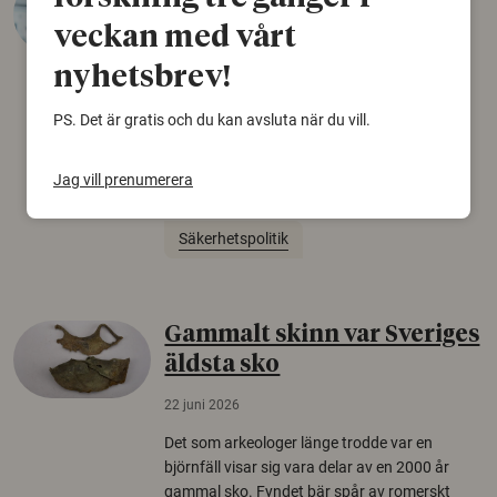
desinformation?
veckan med vårt
30 juli 2026
nyhetsbrev!
Personer som är mer benägna att tro på
PS. Det är gratis och du kan avsluta när du vill.
konspirationsteorier är ofta mer mottagliga
för rysk desinformation. Det visar en studie
från Försvarshögskolan med deltagare i fyra
Jag vill prenumerera
europeiska länder.
Säkerhetspolitik
Gammalt skinn var Sveriges
äldsta sko
22 juni 2026
Det som arkeologer länge trodde var en
björnfäll visar sig vara delar av en 2000 år
gammal sko. Fyndet bär spår av romerskt