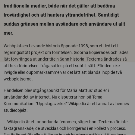
traditionella medier, både när det gäller att bedöma
trovärdighet och att hantera yttrandefrihet. Samtidigt
suddas gränsen mellan avsändare och användare ut allt
mer.
Webbplatsen Levande historia öppnade 1998, som ett led i ett
regeringsstött projekt om förintelsen. Sidorna kopierades och lades
lätt förvrängda ut under titeln Sann historia. Texterna ändrades så
att hela förintelsen ifrågasattes på ett subtilt sätt. För den icke
invigde eller ouppmärksamme var det lätt att blanda ihop de två
webbplatserna.
Händelsen blev utgångspunkt för Maria Mattus´ studier i
användandet av Internet. Nu disputerar hon på Tema
Kommunikation. ”Uppslagsverket” Wikipedia är ett annat av hennes
studieobjekt.
– Wikipedia är ett annorlunda fenomen, säger hon. Texterna är inte
faktagranskade, de utvecklas och korrigeras i en kollektiv process.