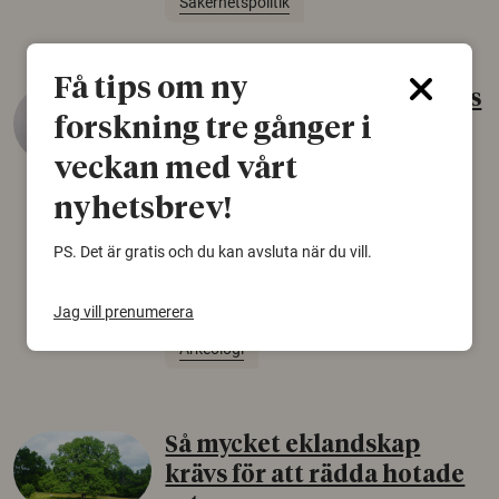
Säkerhetspolitik
Få tips om ny
Gammalt skinn var Sveriges
forskning tre gånger i
äldsta sko
veckan med vårt
22 juni 2026
nyhetsbrev!
Det som arkeologer länge trodde var en
björnfäll visar sig vara delar av en 2000 år
PS. Det är gratis och du kan avsluta när du vill.
gammal sko. Fyndet bär spår av romerskt
skomode och beskrivs som mycket ovanligt i
Norden.
Jag vill prenumerera
Arkeologi
Så mycket eklandskap
krävs för att rädda hotade