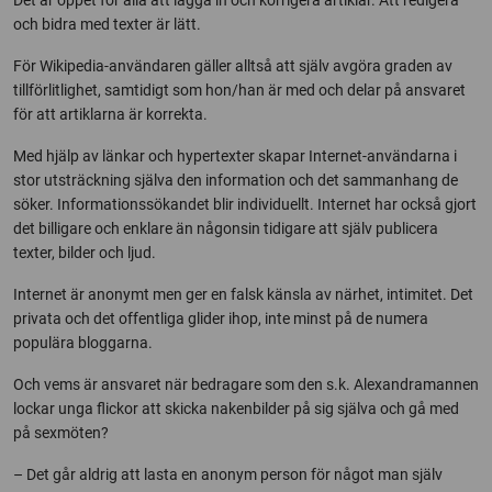
Det är öppet för alla att lägga in och korrigera artiklar. Att redigera
och bidra med texter är lätt.
För Wikipedia-användaren gäller alltså att själv avgöra graden av
tillförlitlighet, samtidigt som hon/han är med och delar på ansvaret
för att artiklarna är korrekta.
Med hjälp av länkar och hypertexter skapar Internet-användarna i
stor utsträckning själva den information och det sammanhang de
söker. Informationssökandet blir individuellt. Internet har också gjort
det billigare och enklare än någonsin tidigare att själv publicera
texter, bilder och ljud.
Internet är anonymt men ger en falsk känsla av närhet, intimitet. Det
privata och det offentliga glider ihop, inte minst på de numera
populära bloggarna.
Och vems är ansvaret när bedragare som den s.k. Alexandramannen
lockar unga flickor att skicka nakenbilder på sig själva och gå med
på sexmöten?
– Det går aldrig att lasta en anonym person för något man själv