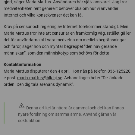
gjort, säger Maria Mattus. Användaren bär själv ansvaret. Jag tror
medvetenheten rent generellt behöver öka om hur vi använder
Internet och vilka konsekvenser det kan få.
Krav på censur och reglering av Internet förekommer ständigt. Men
Maria Mattus tror inte att censur är en framkomlig väg. Istället gäller
det för användarna att vara medvetna om mediets begränsningar
och faror, säger hon och myntar begreppet ”den navigerande
människan”, som den människotyp som behövs för detta.
Kontaktinformation
Maria Mattus disputerar den 4 april. Hon nås på telefon 036-125220,
e-post:
maria.mattus@hlk.hj.se
. Avhandlingen heter ”De länkade
orden. Den digitala arenans dynamik”.
warning
Denna artikel är några år gammal och det kan finnas
nyare forskning om samma ämne. Använd gärna vår
sökfunktion!