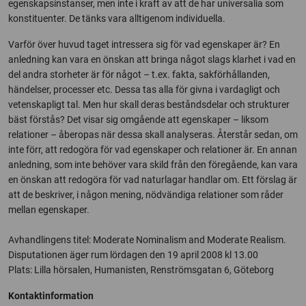
egenskapsinstanser, men inte i kraft av att de har universalia som
konstituenter. De tänks vara alltigenom individuella.
Varför över huvud taget intressera sig för vad egenskaper är? En
anledning kan vara en önskan att bringa något slags klarhet i vad en
del andra storheter är för något – t.ex. fakta, sakförhållanden,
händelser, processer etc. Dessa tas alla för givna i vardagligt och
vetenskapligt tal. Men hur skall deras beståndsdelar och strukturer
bäst förstås? Det visar sig omgående att egenskaper – liksom
relationer – åberopas när dessa skall analyseras. Återstår sedan, om
inte förr, att redogöra för vad egenskaper och relationer är. En annan
anledning, som inte behöver vara skild från den föregående, kan vara
en önskan att redogöra för vad naturlagar handlar om. Ett förslag är
att de beskriver, i någon mening, nödvändiga relationer som råder
mellan egenskaper.
Avhandlingens titel: Moderate Nominalism and Moderate Realism.
Disputationen äger rum lördagen den 19 april 2008 kl 13.00
Plats: Lilla hörsalen, Humanisten, Renströmsgatan 6, Göteborg
Kontaktinformation