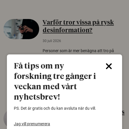
Varför tror vissa på rysk
desinformation?
30 juli 2026
Personer som är mer benägna att tro på
konspirationsteorier är ofta mer mottagliga
för rysk desinformation. Det visar en studie
Få tips om ny
från Försvarshögskolan med deltagare i fyra
forskning tre gånger i
europeiska länder.
veckan med vårt
Säkerhetspolitik
nyhetsbrev!
PS. Det är gratis och du kan avsluta när du vill.
Gammalt skinn var Sveriges
äldsta sko
Jag vill prenumerera