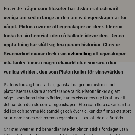
En av de frågor som filosofer har diskuterat och varit
oeniga om sedan länge är den om vad egenskaper är för
något. Platons svar är att egenskaper är idéer. Idéerna
tänks ha sin hemvist i den så kallade idévärlden. Denna
uppfattning har stått sig bra genom historien. Christer
Svennerlind menar dock i sin
avhandling
att egenskaper
inte tänks finnas i någon idévärld utan snarare i den
vanliga världen, den som Platon kallar för sinnevärlden.
Platons förslag har stått sig ganska bra genom historien och
platonisternas skara är fortfarande talrik. Platon tänker sig att
något, som finns i sinnevärlden, har en viss egenskap i kraft av att
det har del i den idé som är egenskapen. Eftersom flera saker kan ha
del i en och samma idé samtidigt och över tid, kan det finnas ett stort
antal som har en och samma egenskap – t.ex. att de alla är röda.
Christer Svennerlind behandlar inte det platonistiska förslaget utan