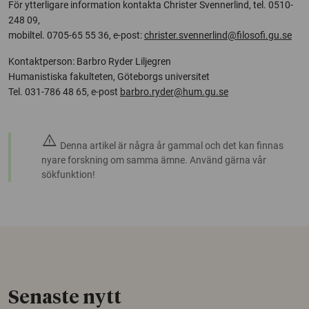
För ytterligare information kontakta Christer Svennerlind, tel. 0510-
248 09,
mobiltel. 0705-65 55 36, e-post:
christer.svennerlind@filosofi.gu.se
Kontaktperson: Barbro Ryder Liljegren
Humanistiska fakulteten, Göteborgs universitet
Tel. 031-786 48 65, e-post
barbro.ryder@hum.gu.se
warning
Denna artikel är några år gammal och det kan finnas
nyare forskning om samma ämne. Använd gärna vår
sökfunktion!
Senaste nytt