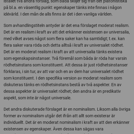
istället två andra förslag, som båda skiljer sig från det platonistiska
på bl.a. en väsentlig punkt: egenskaper tänks inte finnas i någon
idévärld. I den mån de alls finns är det i den vanliga världen.
Som avhandlingstiteln antyder är det ena förslaget moderat realism.
Det är en realism i kraft av att det erkänner existensen av universalia,
med vilket avses något som flera saker kan ha samtidigt; t.ex. kan
flera saker vara röda och detta alltså i kraft av universalet rödhet.
Det är en moderat realism i kraft av att universalia tänks existera
som egenskapsinstanser. Två föremål som båda är röda har varsin
rödhetsinstans som konstituent. Att dessa är just rödhetsinstanser
förklaras, i sin tur, av att var och en av dem har universalet rödhet
som konstituent. I den specifika version av moderat realism som
diskuteras tänks en rödhetsinstans bestå av två aspekter. En av
dessa aspekter är universalet rödhet; den andra är en predikativ
aspekt, som inte är något universale.
Det andra diskuterade förslaget är en nominalism. Liksom alla övriga
former av nominalism utgår det ifrån att allt som existerar är
individuellt. Det är en moderat nominalism i kraft av att den erkänner
existensen av egenskaper. Även dessa kan sägas vara