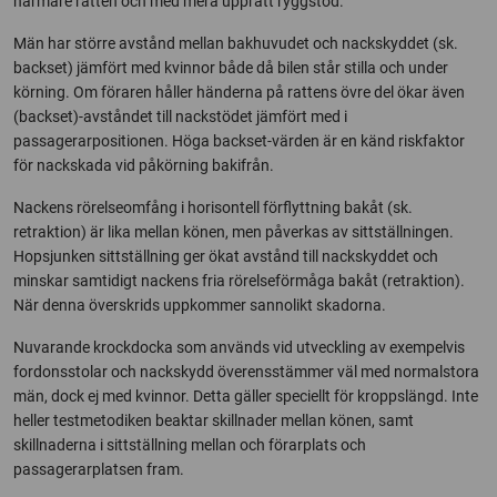
närmare ratten och med mera upprätt ryggstöd.
Män har större avstånd mellan bakhuvudet och nackskyddet (sk.
backset) jämfört med kvinnor både då bilen står stilla och under
körning. Om föraren håller händerna på rattens övre del ökar även
(backset)-avståndet till nackstödet jämfört med i
passagerarpositionen. Höga backset-värden är en känd riskfaktor
för nackskada vid påkörning bakifrån.
Nackens rörelseomfång i horisontell förflyttning bakåt (sk.
retraktion) är lika mellan könen, men påverkas av sittställningen.
Hopsjunken sittställning ger ökat avstånd till nackskyddet och
minskar samtidigt nackens fria rörelseförmåga bakåt (retraktion).
När denna överskrids uppkommer sannolikt skadorna.
Nuvarande krockdocka som används vid utveckling av exempelvis
fordonsstolar och nackskydd överensstämmer väl med normalstora
män, dock ej med kvinnor. Detta gäller speciellt för kroppslängd. Inte
heller testmetodiken beaktar skillnader mellan könen, samt
skillnaderna i sittställning mellan och förarplats och
passagerarplatsen fram.