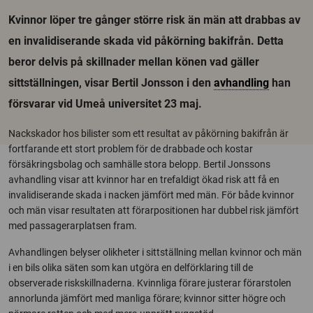
Kvinnor löper tre gånger större risk än män att drabbas av
en invalidiserande skada vid påkörning bakifrån. Detta
beror delvis på skillnader mellan könen vad gäller
sittställningen, visar Bertil Jonsson i den
avhandling
han
försvarar vid Umeå universitet 23 maj.
Nackskador hos bilister som ett resultat av påkörning bakifrån är
fortfarande ett stort problem för de drabbade och kostar
försäkringsbolag och samhälle stora belopp. Bertil Jonssons
avhandling visar att kvinnor har en trefaldigt ökad risk att få en
invalidiserande skada i nacken jämfört med män. För både kvinnor
och män visar resultaten att förarpositionen har dubbel risk jämfört
med passagerarplatsen fram.
Avhandlingen belyser olikheter i sittställning mellan kvinnor och män
i en bils olika säten som kan utgöra en delförklaring till de
observerade riskskillnaderna. Kvinnliga förare justerar förarstolen
annorlunda jämfört med manliga förare; kvinnor sitter högre och