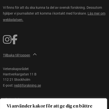
Vi finns för att du ska kunna ta del av svensk forskning. Dessutom
hjälper vi journalister att komma i kontakt med forskare.
Läs mer om
webbplatsen.
Tillbaka till toppen
Vetenskapsrådet
Hantverkargatan 11 B
112 21 Stockholm
E-post:
red@forskning.se
Tillgänglighet
Vi använder kakor för att ge dig en bättre