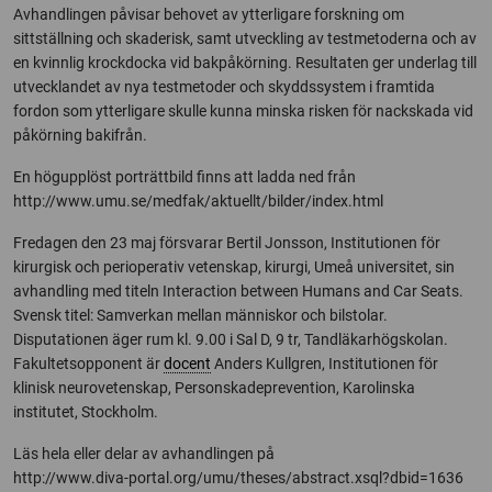
Avhandlingen påvisar behovet av ytterligare forskning om
sittställning och skaderisk, samt utveckling av testmetoderna och av
en kvinnlig krockdocka vid bakpåkörning. Resultaten ger underlag till
utvecklandet av nya testmetoder och skyddssystem i framtida
fordon som ytterligare skulle kunna minska risken för nackskada vid
påkörning bakifrån.
En högupplöst porträttbild finns att ladda ned från
http://www.umu.se/medfak/aktuellt/bilder/index.html
Fredagen den 23 maj försvarar Bertil Jonsson, Institutionen för
kirurgisk och perioperativ vetenskap, kirurgi, Umeå universitet, sin
avhandling med titeln Interaction between Humans and Car Seats.
Svensk titel: Samverkan mellan människor och bilstolar.
Disputationen äger rum kl. 9.00 i Sal D, 9 tr, Tandläkarhögskolan.
Fakultetsopponent är
docent
Anders Kullgren, Institutionen för
klinisk neurovetenskap, Personskadeprevention, Karolinska
institutet, Stockholm.
Läs hela eller delar av avhandlingen på
http://www.diva-portal.org/umu/theses/abstract.xsql?dbid=1636