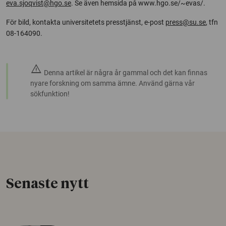
eva.sjoqvist@hgo.se
. Se även hemsida på www.hgo.se/~evas/.
För bild, kontakta universitetets presstjänst, e-post
press@su.se
, tfn
08-164090.
warning
Denna artikel är några år gammal och det kan finnas
nyare forskning om samma ämne. Använd gärna vår
sökfunktion!
Senaste nytt