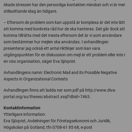
ökade stressen har den personliga kontakten minskat och vi är mer
stillasittande idag än tidigare.
– Eftersom de problem som kan uppstå är komplexa är det inte lätt
att komma med konkreta råd hur de ska hanteras. Det går dock att
komma tillrätta med det mesta eftersom det är vi som användare
som bestämmer hur mejlen ska användas. I avhandlingen
presenterar jag också ett antal riktlinjer som kan vara
utgångspunkten för en diskussion om mejl är ett problem eller inte i
en viss organisation, säger Eva Sjöqvist.
Avhandlingens namn: Electronic Mail and its Possible Negative
Aspects in Organizational Contexts
Avhandlingen finns att ladda ner som pdf på http://www.diva-
portal.org/su/theses/abstract.xsql?dbid=7463.
Kontaktinformation
Ytterligare information:
Eva Sjöqvist, Avdelningen för Företagsekonomi och Juridik,
Högskolan på Gotland, tfn 0708-61 85 68, e-post