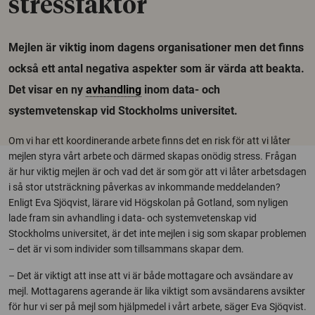
stressfaktor
Mejlen är viktig inom dagens organisationer men det finns
också ett antal negativa aspekter som är värda att beakta.
Det visar en ny
avhandling
inom data- och
systemvetenskap vid Stockholms universitet.
Om vi har ett koordinerande arbete finns det en risk för att vi låter
mejlen styra vårt arbete och därmed skapas onödig stress. Frågan
är hur viktig mejlen är och vad det är som gör att vi låter arbetsdagen
i så stor utsträckning påverkas av inkommande meddelanden?
Enligt Eva Sjöqvist, lärare vid Högskolan på Gotland, som nyligen
lade fram sin avhandling i data- och systemvetenskap vid
Stockholms universitet, är det inte mejlen i sig som skapar problemen
– det är vi som individer som tillsammans skapar dem.
– Det är viktigt att inse att vi är både mottagare och avsändare av
mejl. Mottagarens agerande är lika viktigt som avsändarens avsikter
för hur vi ser på mejl som hjälpmedel i vårt arbete, säger Eva Sjöqvist.