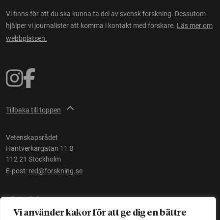
Vi finns för att du ska kunna ta del av svensk forskning. Dessutom
hjälper vi journalister att komma i kontakt med forskare.
Läs mer om
webbplatsen.
Tillbaka till toppen
Vetenskapsrådet
Hantverkargatan 11 B
112 21 Stockholm
E-post:
red@forskning.se
Tillgänglighet
Vi använder kakor för att ge dig en bättre