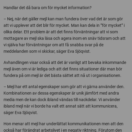
Handlar det då bara om för mycket information?
– Nej, när det gäller mejl kan man fundera över vad det är som gör
att vi upplever att det blir för mycket. Man kan dela in ”för mycket” i
olika delar. Ett problem är att det finns förväntningar att vi som
mottagare av mejl ska läsa och agera inom en snäv tidsram och att
vi själva har förväntningar om att få snabba svar på de
meddelanden som vi skickar, säger Eva Sjöqvist.
Avhandlingen visar också att det är vanligt att bevaka inkommande
mejl även om vi är lediga och att det finns situationer där man bör
fundera på om mejl är det bästa sättet att nå ut i organisationen.
– Mejl har ett antal egenskaper som gör att vi gärna använder den.
Kombinationen av dessa egenskaper är unik jämfört med andra
media men de kan dock ibland vändas till nackdelar. Vi använder
ibland mejl när vi borde ha valt ett annat sätt att kommunicera,
säger Eva Sjöqvist.
Hon menar att mejl har underlättat kommunikationen men att den
också har förändrat arbetslivet i en negativ riktning. Förutom den