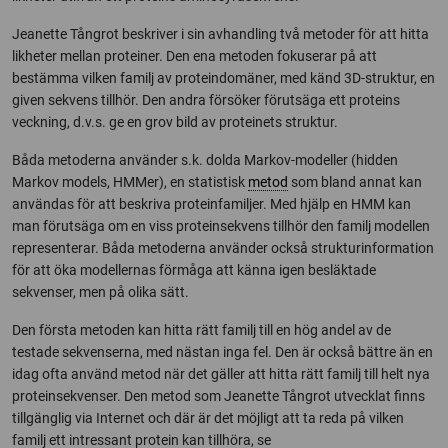
Jeanette Tångrot beskriver i sin avhandling två metoder för att hitta
likheter mellan proteiner. Den ena metoden fokuserar på att
bestämma vilken familj av proteindomäner, med känd 3D-struktur, en
given sekvens tillhör. Den andra försöker förutsäga ett proteins
veckning, d.v.s. ge en grov bild av proteinets struktur.
Båda metoderna använder s.k. dolda Markov-modeller (hidden
Markov models, HMMer), en statistisk
metod
som bland annat kan
användas för att beskriva proteinfamiljer. Med hjälp en HMM kan
man förutsäga om en viss proteinsekvens tillhör den familj modellen
representerar. Båda metoderna använder också strukturinformation
för att öka modellernas förmåga att känna igen besläktade
sekvenser, men på olika sätt.
Den första metoden kan hitta rätt familj till en hög andel av de
testade sekvenserna, med nästan inga fel. Den är också bättre än en
idag ofta använd metod när det gäller att hitta rätt familj till helt nya
proteinsekvenser. Den metod som Jeanette Tångrot utvecklat finns
tillgänglig via Internet och där är det möjligt att ta reda på vilken
familj ett intressant protein kan tillhöra, se