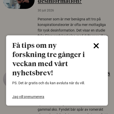
desinformation?
30 juli 2026
Personer som är mer benägna att tro på
konspirationsteorier är ofta mer mottagliga
för rysk desinformation. Det visar en studie
från Försvarshögskolan med deltagare i fyra
europeiska länder.
Få tips om ny
Säkerhetspolitik
forskning tre gånger i
veckan med vårt
nyhetsbrev!
Gammalt skinn var Sveriges
äldsta sko
PS. Det är gratis och du kan avsluta när du vill.
22 juni 2026
Jag vill prenumerera
Det som arkeologer länge trodde var en
björnfäll visar sig vara delar av en 2000 år
gammal sko. Fyndet bär spår av romerskt