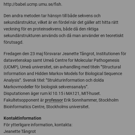
http://babel.ucmp.umu.se/fish.
Den andra metoden tar hänsyn till både sekvens och
sekundärstruktur, vilket är en fördel när det gäller att hitta rätt
veckning för en proteinsekvens, både då den riktiga
sekundärstrukturen används och då man använder en teoretiskt
förutsagd.
Fredagen den 23 maj försvarar Jeanette Tångrot, Institutionen för
datavetenskap samt Umeå Centre for Molecular Pathogenesis
(UCMP), Umeå universitet, sin avhandling med titeln ”Structural
Information and Hidden Markov Models for Biological Sequence
Analysis”. Svensk titel: ”Strukturinformation och dolda
Markovmodeller för biologisk sekvensanalys”.
Disputationen äger rum kl 10.15 i MA121, MIT-huset.
Fakultetsopponent är
professor
Erik Sonnhammer, Stockholm
Bioinformatics Centre, Stockholms universitet.
Kontaktinformation
För ytterligare information, kontakta:
Jeanette Tångrot