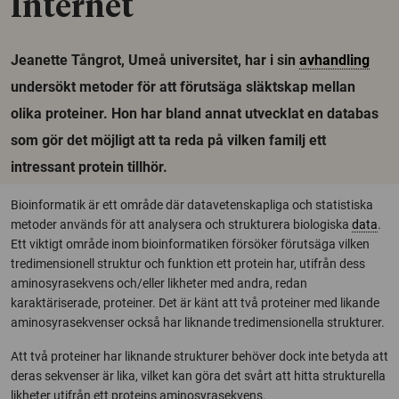
Internet
Jeanette Tångrot, Umeå universitet, har i sin
avhandling
undersökt metoder för att förutsäga släktskap mellan
olika proteiner. Hon har bland annat utvecklat en databas
som gör det möjligt att ta reda på vilken familj ett
intressant protein tillhör.
Bioinformatik är ett område där datavetenskapliga och statistiska
metoder används för att analysera och strukturera biologiska
data
.
Ett viktigt område inom bioinformatiken försöker förutsäga vilken
tredimensionell struktur och funktion ett protein har, utifrån dess
aminosyrasekvens och/eller likheter med andra, redan
karaktäriserade, proteiner. Det är känt att två proteiner med likande
aminosyrasekvenser också har liknande tredimensionella strukturer.
Att två proteiner har liknande strukturer behöver dock inte betyda att
deras sekvenser är lika, vilket kan göra det svårt att hitta strukturella
likheter utifrån ett proteins aminosyrasekvens.