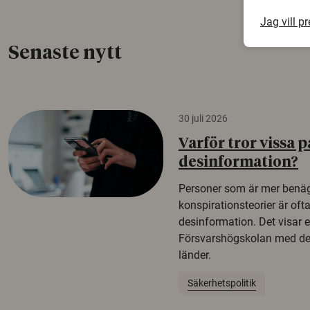
Jag vill p
Senaste nytt
30 juli 2026
Varför tror vissa p
desinformation?
Personer som är mer benäg
konspirationsteorier är oft
desinformation. Det visar e
Försvarshögskolan med del
länder.
Säkerhetspolitik