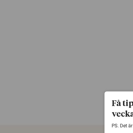
Få ti
vecka
PS. Det är