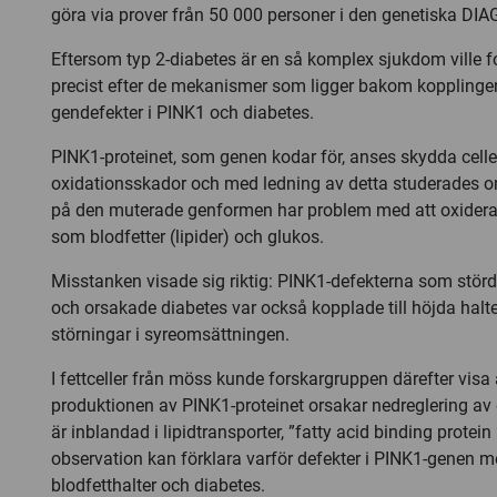
göra via prover från 50 000 personer i den genetiska D
Eftersom typ 2-diabetes är en så komplex sjukdom ville 
precist efter de mekanismer som ligger bakom kopplinge
gendefekter i PINK1 och diabetes.
PINK1-proteinet, som genen kodar för, anses skydda celle
oxidationsskador och med ledning av detta studerades 
på den muterade genformen har problem med att oxidera
som blodfetter (lipider) och glukos.
Misstanken visade sig riktig: PINK1-defekterna som stö
och orsakade diabetes var också kopplade till höjda halte
störningar i syreomsättningen.
I fettceller från möss kunde forskargruppen därefter vi
produktionen av PINK1-proteinet orsakar nedreglering a
är inblandad i lipidtransporter, ”fatty acid binding protei
observation kan förklara varför defekter i PINK1-genen 
blodfetthalter och diabetes.