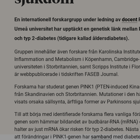
En internationell forskargrupp under ledning av
docent
P
Umeå universitet har upptäckt en genetisk länk mellan
och typ 2-diabetes (tidigare kallad åldersdiabetes).
Gruppen innehåller även forskare från Karolinska Institute
Inflammation and Metabolism i Köpenhamn, Cambridge- 
universiteten i Storbritannien, samt Scripps Institute i Fl
är webbpublicerade i tidskriften FASEB Journal.
Forskarna har studerat genen PINK1 (PTEN-induced Kina
från Skandinavien och Storbritannien. Mutationer i den h
visats orsaka sällsynta, ärftliga former av Parkinsons sj
Till att börja med identifierade forskarna flera vanliga fö
genen som hämmar bildandet av budbärar-RNA (mRNA) o
halter av just mRNA ökar risken för typ 2-diabetes. Nästa 
att förändringar i PINK1-genen har
samband
med diabetes