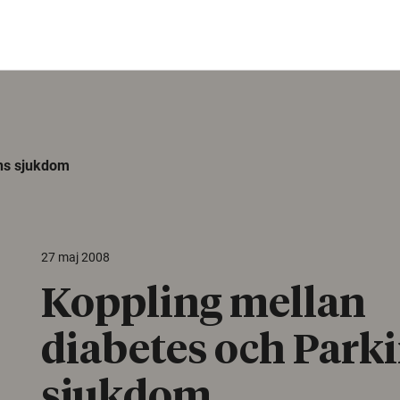
ons sjukdom
27 maj 2008
Koppling mellan
diabetes och Park
sjukdom