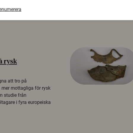
renumerera
å rysk
na att tro på
a mer mottagliga för rysk
n studie från
tagare i fyra europeiska