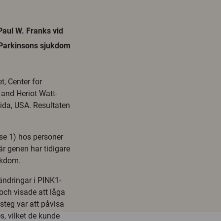
aul W. Franks vid
 Parkinsons sjukdom
t, Center for
and Heriot Watt-
orida, USA. Resultaten
se 1) hos personer
är genen har tidigare
ukdom.
rändringar i PINK1-
ch visade att låga
steg var att påvisa
, vilket de kunde