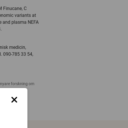
M Finucane, C
nomic variants at
nce and plasma NEFA
.
inisk medicin,
l. 090-785 33 54,
 nyare forskning om