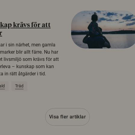
ap krävs för att
r
kar i sin närhet, men gamla
rker blir allt färre. Nu har
t livsmiljö som krävs för att
erleva – kunskap som kan
 in rätt åtgärder i tid.
ald
Träd
Visa fler artiklar