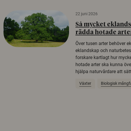
22 juni 2026
Så mycket eklandsk
rädda hotade arte
Över tusen arter behöver e
eklandskap och naturbetesma
forskare kartlagt hur mycke
hotade arter ska kunna öv
hjälpa naturvårdare att sätta
Växter
Biologisk mångf