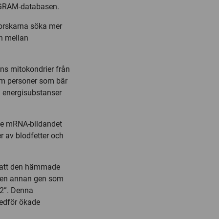
IAGRAM-databasen.
forskarna söka mer
n mellan
ns mitokondrier från
om personer som bär
 energisubstanser
rde mRNA-bildandet
r av blodfetter och
sa att den hämmade
v en annan gen som
n 2”. Denna
medför ökade