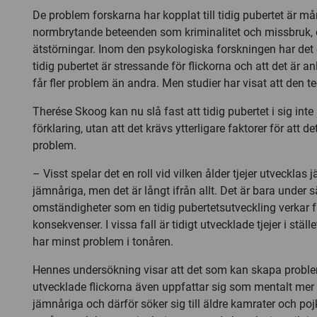
De problem forskarna har kopplat till tidig pubertet är m
normbrytande beteenden som kriminalitet och missbruk, 
ätstörningar. Inom den psykologiska forskningen har det 
tidig pubertet är stressande för flickorna och att det är an
får fler problem än andra. Men studier har visat att den t
Therése Skoog kan nu slå fast att tidig pubertet i sig int
förklaring, utan att det krävs ytterligare faktorer för att d
problem.
– Visst spelar det en roll vid vilken ålder tjejer utvecklas
jämnåriga, men det är långt ifrån allt. Det är bara under s
omständigheter som en tidig pubertetsutveckling verkar 
konsekvenser. I vissa fall är tidigt utvecklade tjejer i stä
har minst problem i tonåren.
Hennes undersökning visar att det som kan skapa problem
utvecklade flickorna även uppfattar sig som mentalt me
jämnåriga och därför söker sig till äldre kamrater och pojk