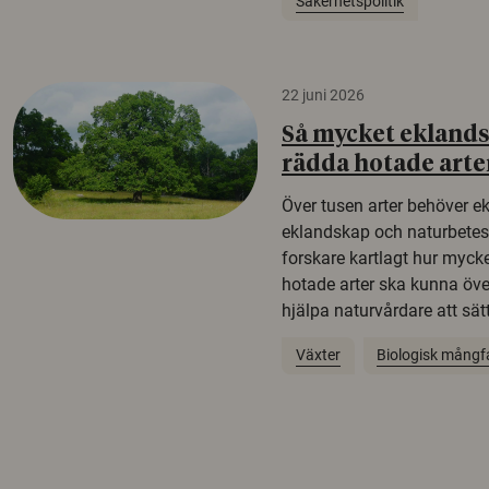
Säkerhetspolitik
22 juni 2026
Så mycket eklandsk
rädda hotade arte
Över tusen arter behöver e
eklandskap och naturbetesma
forskare kartlagt hur mycke
hotade arter ska kunna öv
hjälpa naturvårdare att sätta
Växter
Biologisk mångf