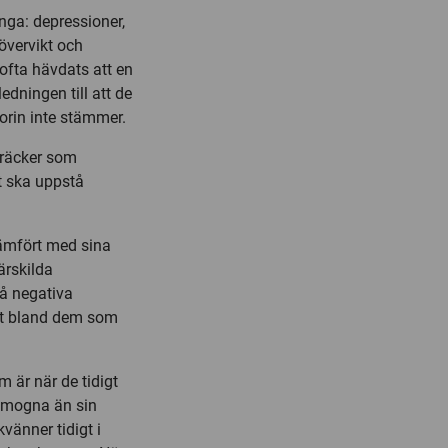
ånga: depressioner,
övervikt och
ofta hävdats att en
ledningen till att de
eorin inte stämmer.
e räcker som
et ska uppstå
 jämfört med sina
ärskilda
få negativa
llet bland dem som
 är när de tidigt
r mogna än sin
vänner tidigt i