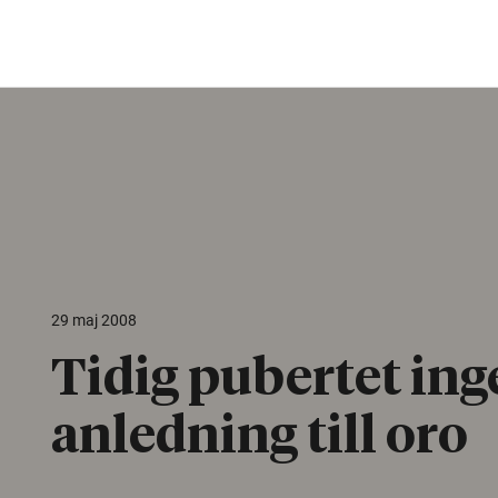
29 maj 2008
Tidig pubertet ing
anledning till oro