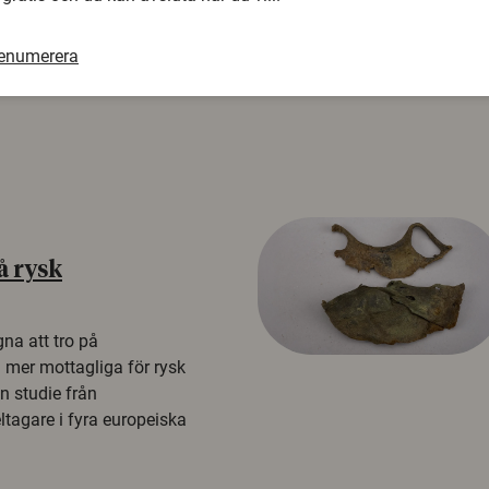
renumerera
å rysk
na att tro på
a mer mottagliga för rysk
n studie från
tagare i fyra europeiska