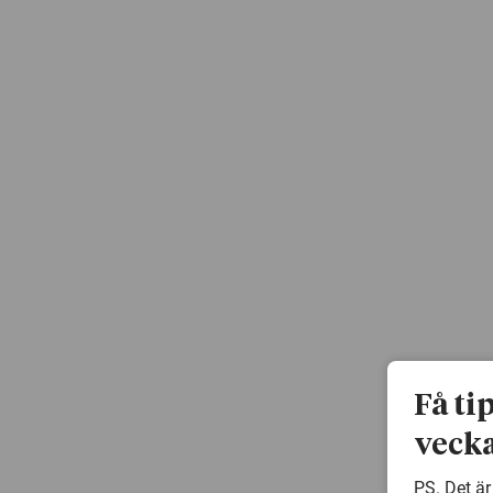
Få ti
vecka
PS. Det är