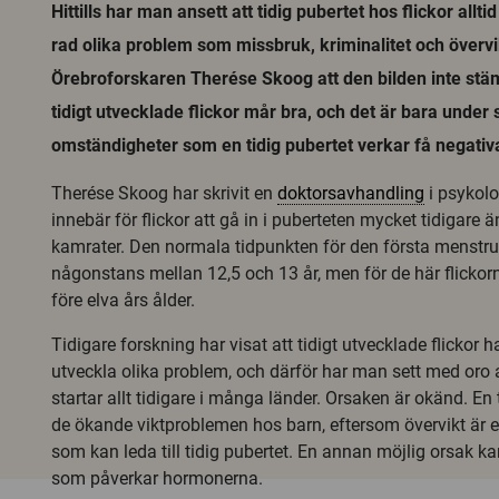
Hittills har man ansett att tidig pubertet hos flickor allti
rad olika problem som missbruk, kriminalitet och överv
Örebroforskaren Therése Skoog att den bilden inte stä
tidigt utvecklade flickor mår bra, och det är bara under 
omständigheter som en tidig pubertet verkar få negati
Therése Skoog har skrivit en
doktorsavhandling
i psykolo
innebär för flickor att gå in i puberteten mycket tidigare 
kamrater. Den normala tidpunkten för den första menstru
någonstans mellan 12,5 och 13 år, men för de här flickorn
före elva års ålder.
Tidigare forskning har visat att tidigt utvecklade flickor h
utveckla olika problem, och därför har man sett med oro a
startar allt tidigare i många länder. Orsaken är okänd. En 
de ökande viktproblemen hos barn, eftersom övervikt är e
som kan leda till tidig pubertet. En annan möjlig orsak ka
som påverkar hormonerna.