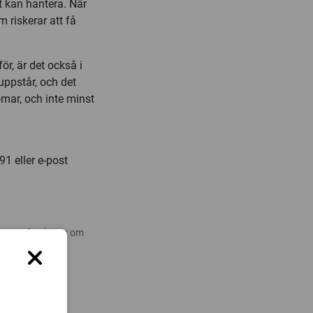
t kan hantera. När
m riskerar att få
r, är det också i
uppstår, och det
omar, och inte minst
1 eller e-post
 nyare forskning om