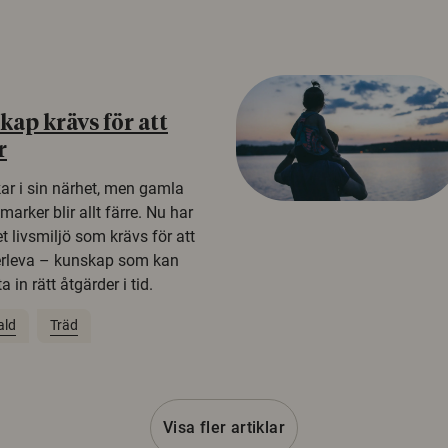
ap krävs för att
r
kar i sin närhet, men gamla
rker blir allt färre. Nu har
t livsmiljö som krävs för att
erleva – kunskap som kan
 in rätt åtgärder i tid.
ald
Träd
Visa fler artiklar