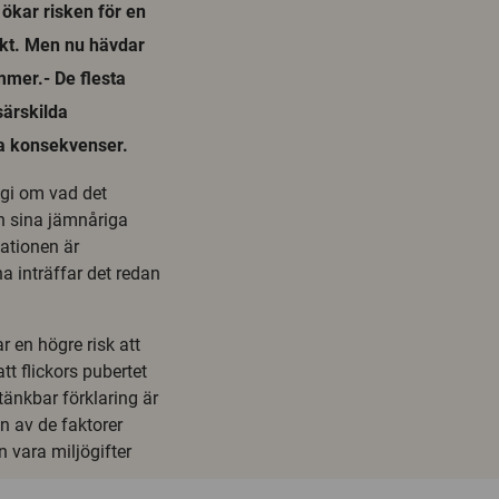
d ökar risken för en
ikt. Men nu hävdar
mmer.- De flesta
särskilda
va konsekvenser.
gi om vad det
än sina jämnåriga
ationen är
a inträffar det redan
ar en högre risk att
tt flickors pubertet
tänkbar förklaring är
n av de faktorer
n vara miljögifter