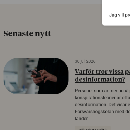
Jag vill p
Senaste nytt
30 juli 2026
Varför tror vissa p
desinformation?
Personer som är mer benäg
konspirationsteorier är oft
desinformation. Det visar e
Försvarshögskolan med del
länder.