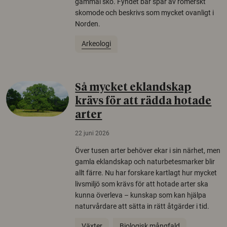
gammal sko. Fyndet bär spår av romerskt
skomode och beskrivs som mycket ovanligt i
Norden.
Arkeologi
Så mycket eklandskap
krävs för att rädda hotade
arter
22 juni 2026
Över tusen arter behöver ekar i sin närhet, men
gamla eklandskap och naturbetesmarker blir
allt färre. Nu har forskare kartlagt hur mycket
livsmiljö som krävs för att hotade arter ska
kunna överleva – kunskap som kan hjälpa
naturvårdare att sätta in rätt åtgärder i tid.
Växter
Biologisk mångfald