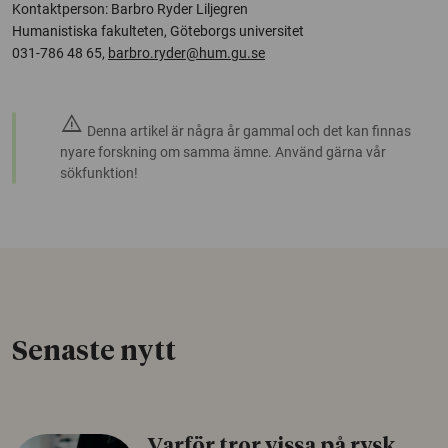
Kontaktperson: Barbro Ryder Liljegren
Humanistiska fakulteten, Göteborgs universitet
031-786 48 65,
barbro.ryder@hum.gu.se
warning
Denna artikel är några år gammal och det kan finnas
nyare forskning om samma ämne. Använd gärna vår
sökfunktion!
Senaste nytt
Varför tror vissa på rysk