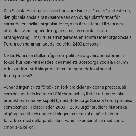
Den Sociala Forumprocessen finns bredvid eller ”under” protesterna,
den globala sociala rättviserörelsen och övriga plattformar för
samarbeten mellan organisationer, men är relaterad till dem och
utmärks av en pågående organisering av sociala forum-
arrangemang. I maj 2004 arrangerades ett första Göteborgs Sociala
Forum och sammanlagt deltog cirka 2400 personer.
Niklas Hansson ställer frågor om politiska organisationsformer i
fokus: hur konkretiserades idén med ett Göteborgs Sociala Forum?
Vilka var förutsättningarna för en fungerande lokal social
forumprocess?
Avhandlingen är ett försök att förklara delar av denna process, så
som den materialiserades i Göteborg och syftet är att undersöka
produktion av nätverkspolitik, med Göteborgs Sociala Forumprocess
som exempel. Tidsperioden 2003 – 2005 utgör studiens historiska
utgångspunkt och undersökningen baseras bl.a. på ett längre
fältarbete med deltagande observation i kombination med andra
empiriska källor.