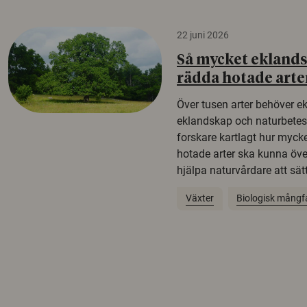
22 juni 2026
Så mycket eklandsk
rädda hotade arte
Över tusen arter behöver e
eklandskap och naturbetesma
forskare kartlagt hur mycke
hotade arter ska kunna öv
hjälpa naturvårdare att sätta
Växter
Biologisk mångf