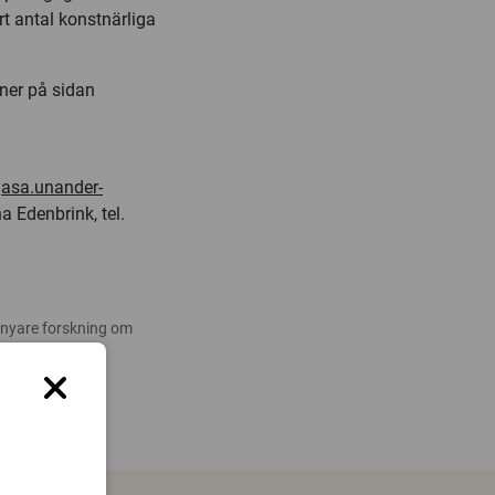
t antal konstnärliga
ner på sidan
,
asa.unander-
a Edenbrink, tel.
 nyare forskning om