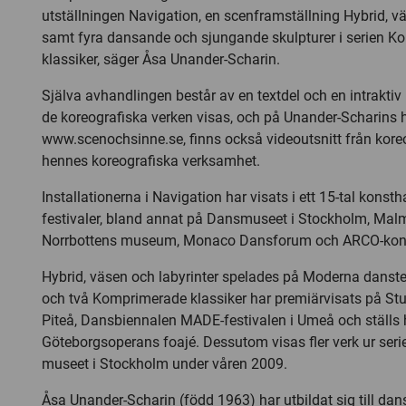
utställningen Navigation, en scenframställning Hybrid, vä
samt fyra dansande och sjungande skulpturer i serien 
klassiker, säger Åsa Unander-Scharin.
Själva avhandlingen består av en textdel och en intraktiv
de koreografiska verken visas, och på Unander-Scharins 
www.scenochsinne.se, finns också videoutsnitt från kore
hennes koreografiska verksamhet.
Installationerna i Navigation har visats i ett 15-tal konst
festivaler, bland annat på Dansmuseet i Stockholm, Malm
Norrbottens museum, Monaco Dansforum och ARCO-kons
Hybrid, väsen och labyrinter spelades på Moderna danst
och två Komprimerade klassiker har premiärvisats på St
Piteå, Dansbiennalen MADE-festivalen i Umeå och ställs 
Göteborgsoperans foajé. Dessutom visas fler verk ur ser
museet i Stockholm under våren 2009.
Åsa Unander-Scharin (född 1963) har utbildat sig till d