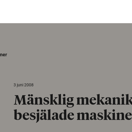
ner
3 juni 2008
Mänsklig mekanik
besjälade maskine