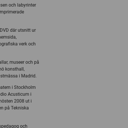
sen och labyrinter
Komprimerade
 DVD där utsnitt ur
hemsida,
ografiska verk och
hallar, museer och på
ö konsthall,
tmässa i Madrid.
eatern i Stockholm
udio Acusticum i
hösten 2008 ut i
ien på Tekniska
anspedagog och