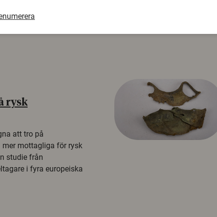
renumerera
å rysk
na att tro på
a mer mottagliga för rysk
n studie från
tagare i fyra europeiska