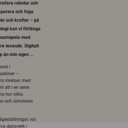
grafera robotar och
separera och foga
er och krafter – på
ologi kan vi förlänga
h samspela med
e levande. Digitalt
pp än min egen …
erat i
askiner –
rs rörelser, med
t att i en serie
ra hur olika
pas och simuleras
geställningar, val
iva dansverk i