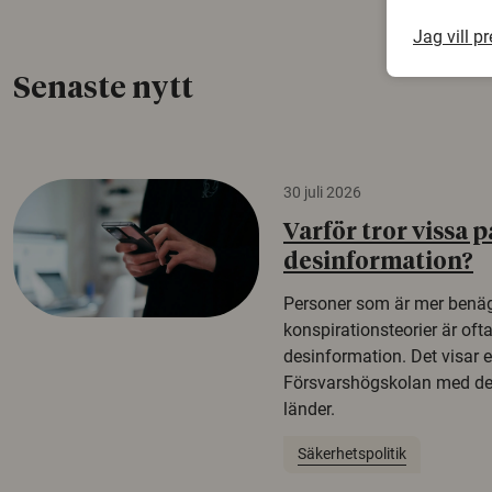
Jag vill p
Senaste nytt
30 juli 2026
Varför tror vissa p
desinformation?
Personer som är mer benäg
konspirationsteorier är oft
desinformation. Det visar e
Försvarshögskolan med del
länder.
Säkerhetspolitik