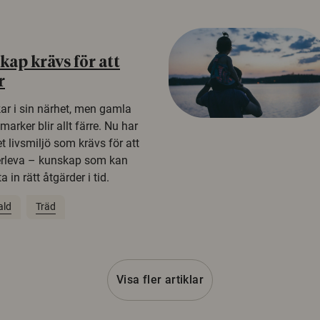
ap krävs för att
r
kar i sin närhet, men gamla
rker blir allt färre. Nu har
t livsmiljö som krävs för att
erleva – kunskap som kan
 in rätt åtgärder i tid.
ald
Träd
Visa fler artiklar