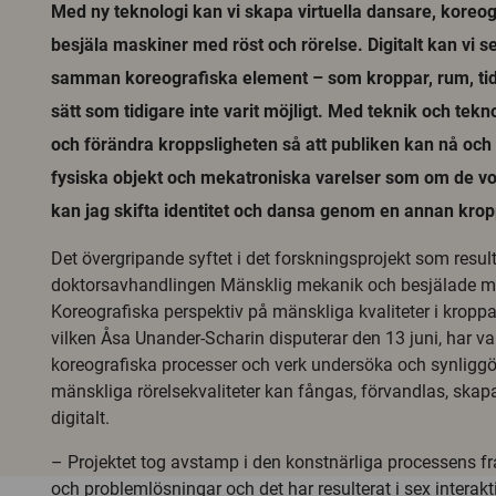
Med ny teknologi kan vi skapa virtuella dansare, koreo
besjäla maskiner med röst och rörelse. Digitalt kan vi 
samman koreografiska element – som kroppar, rum, tid
sätt som tidigare inte varit möjligt. Med teknik och tekn
och förändra kroppsligheten så att publiken kan nå oc
fysiska objekt och mekatroniska varelser som om de vor
kan jag skifta identitet och dansa genom en annan kro
Det övergripande syftet i det forskningsprojekt som result
doktorsavhandlingen Mänsklig mekanik och besjälade m
Koreografiska perspektiv på mänskliga kvaliteter i kroppa
vilken Åsa Unander-Scharin disputerar den 13 juni, har vari
koreografiska processer och verk undersöka och synliggö
mänskliga rörelsekvaliteter kan fångas, förvandlas, ska
digitalt.
– Projektet tog avstamp i den konstnärliga processens frå
och problemlösningar och det har resulterat i sex interakt