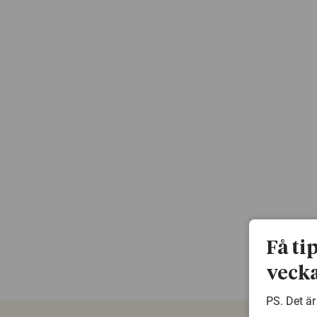
Få ti
vecka
PS. Det är