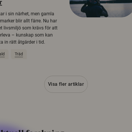
r
kar i sin närhet, men gamla
rker blir allt färre. Nu har
t livsmiljö som krävs för att
erleva – kunskap som kan
 in rätt åtgärder i tid.
ald
Träd
Visa fler artiklar