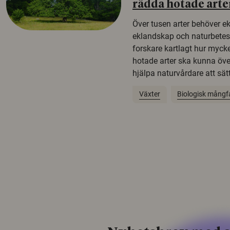
rädda hotade arte
Över tusen arter behöver e
eklandskap och naturbetesma
forskare kartlagt hur mycke
hotade arter ska kunna öv
hjälpa naturvårdare att sätta
Växter
Biologisk mångf