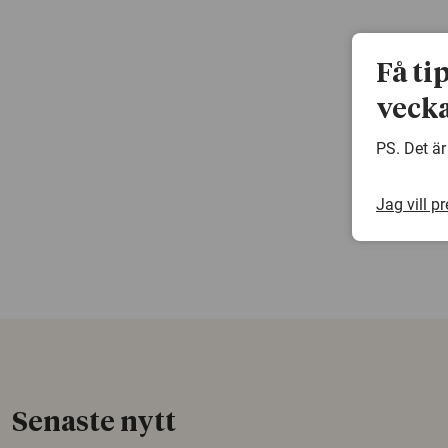
Få ti
vecka
PS. Det är
Jag vill p
Senaste nytt