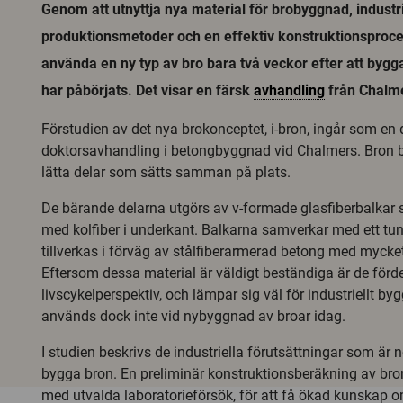
Genom att utnyttja nya material för brobyggnad, industri
produktionsmetoder och en effektiv konstruktionsproc
använda en ny typ av bro bara två veckor efter att byg
har påbörjats. Det visar en färsk
avhandling
från Chalm
Förstudien av det nya brokonceptet, i-bron, ingår som en 
doktorsavhandling i betongbyggnad vid Chalmers. Bron 
lätta delar som sätts samman på plats.
De bärande delarna utgörs av v-formade glasfiberbalkar 
med kolfiber i underkant. Balkarna samverkar med ett tu
tillverkas i förväg av stålfiberarmerad betong med mycket
Eftersom dessa material är väldigt beständiga är de förde
livscykelperspektiv, och lämpar sig väl för industriellt b
används dock inte vid nybyggnad av broar idag.
I studien beskrivs de industriella förutsättningar som är 
bygga bron. En preliminär konstruktionsberäkning av br
med utvalda laboratorieförsök, för att få ökad kunskap