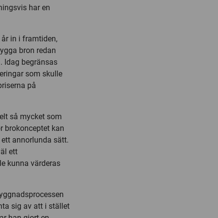
tningsvis har en
r in i framtiden,
 bygga bron redan
n. Idag begränsas
eringar som skulle
priserna på
elt så mycket som
ör brokonceptet kan
ett annorlunda sätt.
äl ett
le kunna värderas
obyggnadsprocessen
 sig av att i stället
r han gjort en