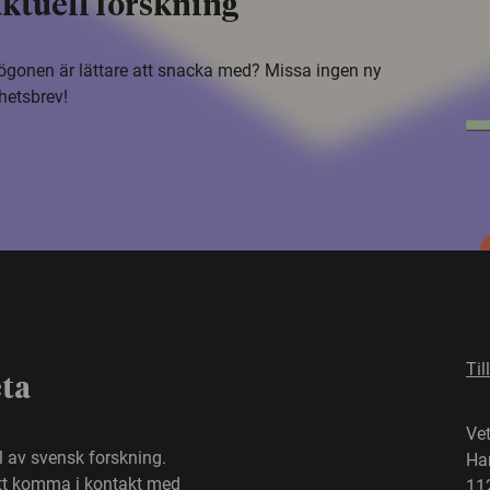
ktuell forskning
i ögonen är lättare att snacka med? Missa ingen ny
hetsbrev!
Til
eta
Ve
el av svensk forskning.
Ha
att komma i kontakt med
11