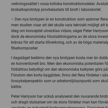
verkningssättet i vissa kritiska konstruktionsdelar. Avslu
brobalksprototyp provbelastats till brott i laboratoriet.
– Den nya brotypen är en konstruktion som spänner flera å
men studien visar att det skulle vara tekniskt möjligt att
idag om konceptet utvecklas vidare, säger Peter Harryso
dock de ekonomiska förutsättningarna av de stora invest
krävas för att starta tillverkning, och av de höga material
fiberkompositer.
I dagsläget bedöms den nya brotypen kosta mer än dubb
en konventionell bro. Men den ekonomiska potentialen f
förbättras betydligt om den ekonomiska kalkylen görs på 
Förutom den korta byggtiden, finns det flera fördelar i såv
livscykelperspektiv som ur arbetsmiljösynpunkt som skul
bättre.
Peter Harryson har också analyserat den nuvarande br
och dragit slutsatser om de stora fördelar man kan förvänta
använda en industriell brobyggnadsprocess. Dessutom ha