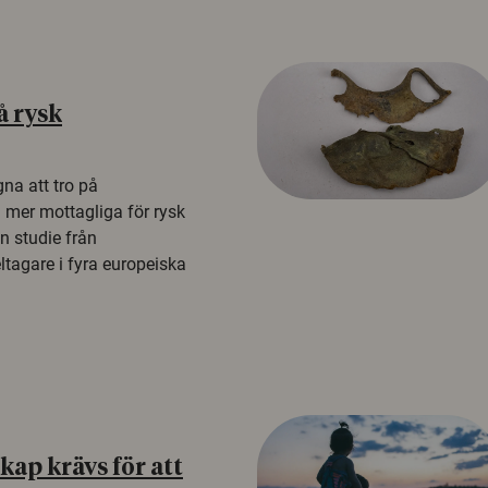
å rysk
na att tro på
a mer mottagliga för rysk
n studie från
tagare i fyra europeiska
ap krävs för att