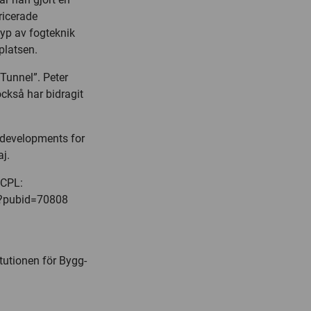
ricerade
yp av fogteknik
platsen.
 Tunnel”. Peter
också har bidragit
 developments for
j.
 CPL:
ql?pubid=70808
itutionen för Bygg-