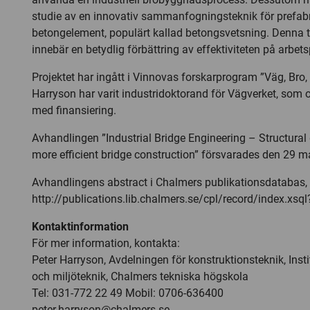
studie av en innovativ sammanfogningsteknik för prefab
betongelement, populärt kallad betongsvetsning. Denna t
innebär en betydlig förbättring av effektiviteten på arbets
Projektet har ingått i Vinnovas forskarprogram ”Väg, Bro,
Harryson har varit industridoktorand för Vägverket, som 
med finansiering.
Avhandlingen ”Industrial Bridge Engineering – Structural
more efficient bridge construction” försvarades den 29 ma
Avhandlingens abstract i Chalmers publikationsdatabas,
http://publications.lib.chalmers.se/cpl/record/index.xs
Kontaktinformation
För mer information, kontakta:
Peter Harryson, Avdelningen för konstruktionsteknik, Inst
och miljöteknik, Chalmers tekniska högskola
Tel: 031-772 22 49 Mobil: 0706-636400
peter.harryson@chalmers.se