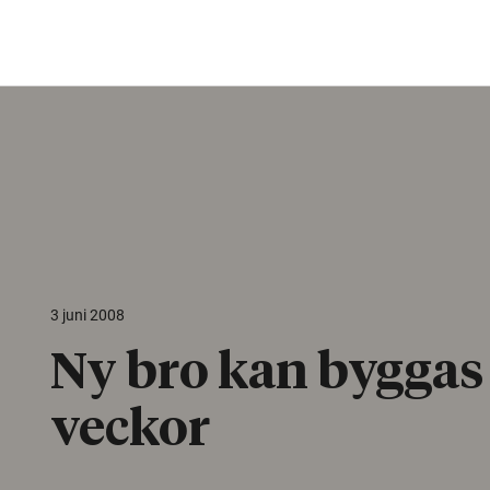
3 juni 2008
Ny bro kan byggas 
veckor