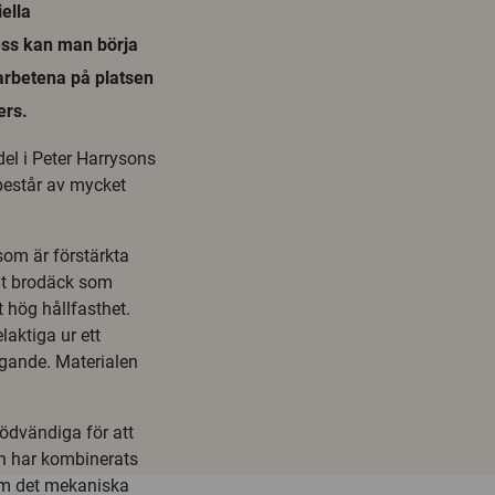
ella
ess kan man börja
garbetena på platsen
ers.
del i Peter Harrysons
består av mycket
som är förstärkta
nt brodäck som
 hög hållfasthet.
laktiga ur ett
yggande. Materialen
nödvändiga för att
on har kombinerats
 om det mekaniska