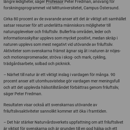
längre ledigheter, säger
Professor
Peter Fredman, ansvarig för
forskningsprogrammet vid Mittuniversitetet, Campus Östersund.
Cirka 80 procent av de svarande anser att det är viktigt att samhället
satsar resurser för att underlätta människors möjligheter till
naturupplevelser och friluftsliv. Bullerfria områden, leder och
informationsskyltar upplevs som mycket positivt, medan skräp i
naturen upplevs som mest negativt vid utövande av friluftsliv.
Aktiviteter som svenskarna främst ägnar sig åt i naturen är nöjes-
och motionspromenader, ströva i skog- och mark, cykling,
trädgårdsarbete, solbad och picknick.
– Närhet till natur är ett viktigt inslag i vardagen för många. 90
procent anser att utomhusvistelse gör vardagen mer meningsfull
och att det upplevda hälsotillståndet förbättras genom friluftsliv,
säger Peter Fredman.
Resultaten visar också att svenskarnas utövande av
friluftslivsaktiviteter sannolikt kommer att öka i framtiden.
– Det här stärker Naturvårdsverkets uppfattning om att friluftslivet
är viktigt för svenskarna och är grunden till en god hälsa och ett