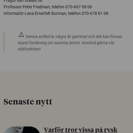
Frågor kan ställas till:
Professor Peter Fredman, telefon 070-667 08 06
Informatör Lena Ernerfelt Burman, telefon 070-678 81 08
warning
Denna artikel är några år gammal och det kan finnas
nyare forskning om samma ämne. Använd gärna vår
sökfunktion!
Senaste nytt
Varför tror vissa på rysk