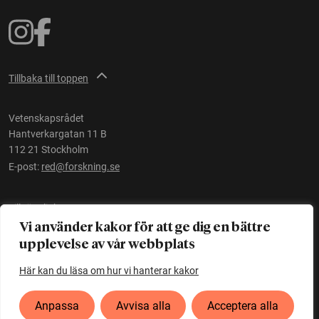
Tillbaka till toppen
Vetenskapsrådet
Hantverkargatan 11 B
112 21 Stockholm
E-post:
red@forskning.se
Tillgänglighet
Vi använder kakor för att ge dig en bättre
upplevelse av vår webbplats
Ett initiativ av
Vetenskapsrådet
Här kan du läsa om hur vi hanterar kakor
Anpassa
Avvisa alla
Acceptera alla