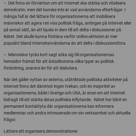
– Det finns en förväntan om att Internet ska stärka och vitalisera
demokratin, men det kanske inte är vad användarna efterfrågar. I
många fall är det lättare för organisationerna att mobilisera
människor att agera i en viss politisk fråga, antingen på Internet eller
på annat sätt, än att bjuda in dem till att delta i diskussioner på
Nätet. Det skulle kunna förklara varför online-aktivism är mer
populärt bland Internetanvändarna än att delta i diskussionsfora.
– Människor tycks kort sagt söka sig till organisationernas
hemsidor främst för att åstadkomma olika typer av politisk
förändring, snarare än för att diskutera.
När det gäller nyttan av externa, utåtriktade politiska aktiviteter på
Internet finns det däremot ingen tvekan, och en majoritet av
organisationerna, både i Sverige och USA, är ense om att Internet
bidragit till att stärka deras politiska inflytande. Nätet har blivit en
permanent kontaktyta där organisationerna kan informera
medlemmar och andra intresserade om sin verksamhet och aktuella
frågor.
Lättare att organisera demonstrationer