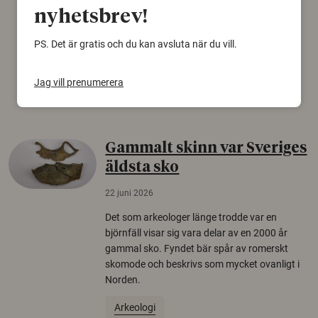
konspirationsteorier är ofta mer mottagliga
nyhetsbrev!
för rysk desinformation. Det visar en studie
från Försvarshögskolan med deltagare i fyra
PS. Det är gratis och du kan avsluta när du vill.
europeiska länder.
Jag vill prenumerera
Säkerhetspolitik
Gammalt skinn var Sveriges
äldsta sko
22 juni 2026
Det som arkeologer länge trodde var en
björnfäll visar sig vara delar av en 2000 år
gammal sko. Fyndet bär spår av romerskt
skomode och beskrivs som mycket ovanligt i
Norden.
Arkeologi