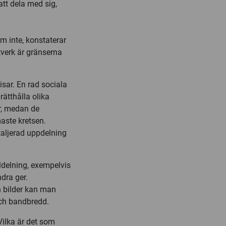
tt dela med sig,
m inte, konstaterar
ätverk är gränserna
mpisar. En rad sociala
ätthålla olika
ar, medan de
aste kretsen.
etaljerad uppdelning
ldelning, exempelvis
ndra ger.
h bilder kan man
och bandbredd.
Vilka är det som