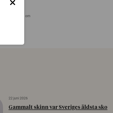
 nyare forskning om
22 juni 2026
Gammalt skinn var Sveriges äldsta sko