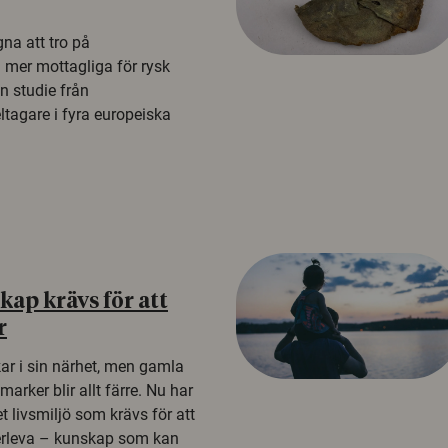
na att tro på
a mer mottagliga för rysk
n studie från
tagare i fyra europeiska
ap krävs för att
r
kar i sin närhet, men gamla
rker blir allt färre. Nu har
t livsmiljö som krävs för att
erleva – kunskap som kan