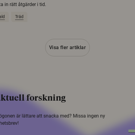
 in rätt åtgärder i tid.
ald
Träd
Visa fler artiklar
ktuell forskning
i ögonen är lättare att snacka med? Missa ingen ny
hetsbrev!