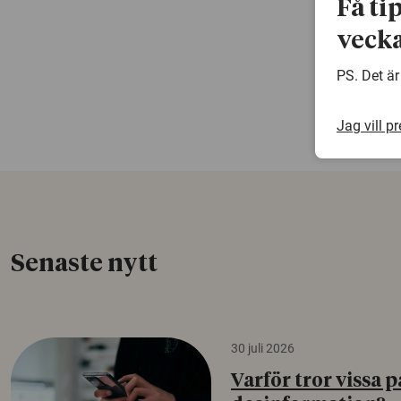
Få ti
vecka
PS. Det är
Jag vill p
Senaste nytt
30 juli 2026
Varför tror vissa p