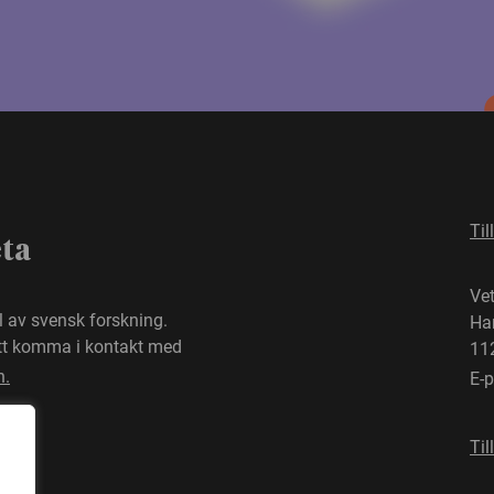
Til
eta
Ve
el av svensk forskning.
Ha
att komma i kontakt med
11
n.
E-
Til