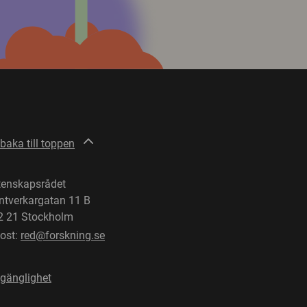
lbaka till toppen
tenskapsrådet
ntverkargatan 11 B
2 21 Stockholm
post:
red@forskning.se
lgänglighet