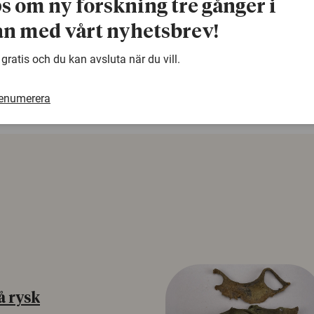
ps om ny forskning tre gånger i
n med vårt nyhetsbrev!
warning
Denna artikel är några år gammal och det kan finnas
 gratis och du kan avsluta när du vill.
samma ämne. Använd gärna vår sökfunktion!
renumerera
å rysk