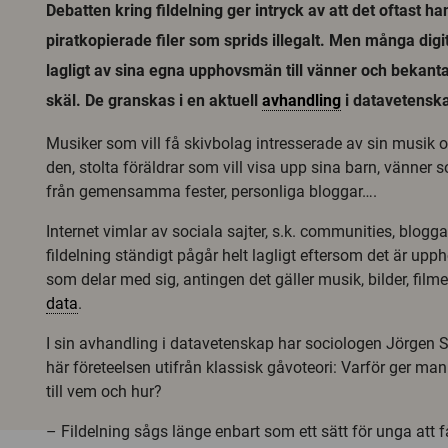
Debatten kring fildelning ger intryck av att det oftast h
piratkopierade filer som sprids illegalt. Men många digita
lagligt av sina egna upphovsmän till vänner och bekanta
skäl. De granskas i en aktuell
avhandling
i datavetensk
Musiker som vill få skivbolag intresserade av sin musik 
den, stolta föräldrar som vill visa upp sina barn, vänner s
från gemensamma fester, personliga bloggar….
Internet vimlar av sociala sajter, s.k. communities, blogga
fildelning ständigt pågår helt lagligt eftersom det är u
som delar med sig, antingen det gäller musik, bilder, filmer
data
.
I sin avhandling i datavetenskap har sociologen Jörgen 
här företeelsen utifrån klassisk gåvoteori: Varför ger ma
till vem och hur?
– Fildelning sågs länge enbart som ett sätt för unga att 