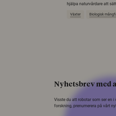
hjälpa naturvårdare att sätta
Växter
Biologisk mångf
Nyhetsbrev med a
Visste du att robotar som ser en 
forskning, prenumerera på vårt ny