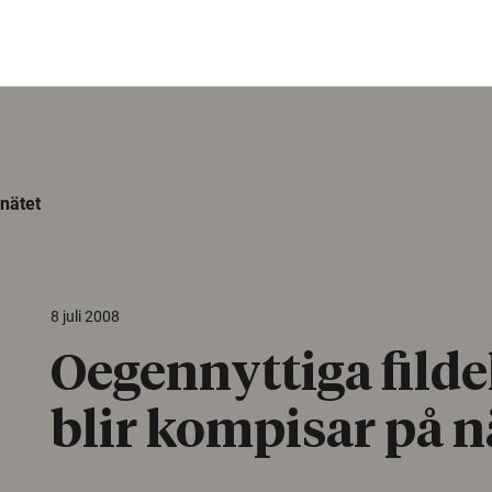
 nätet
8 juli 2008
Oegennyttiga filde
blir kompisar på n