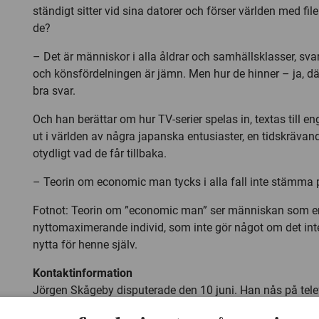
ständigt sitter vid sina datorer och förser världen med fil
de?
– Det är människor i alla åldrar och samhällsklasser, sv
och könsfördelningen är jämn. Men hur de hinner – ja, där 
bra svar.
Och han berättar om hur TV-serier spelas in, textas till e
ut i världen av några japanska entusiaster, en tidskrävand
otydligt vad de får tillbaka.
– Teorin om economic man tycks i alla fall inte stämma p
Fotnot: Teorin om ”economic man” ser människan som en
nyttomaximerande individ, som inte gör något om det inte
nytta för henne själv.
Kontaktinformation
Jörgen Skågeby disputerade den 10 juni. Han nås på tel
post:
j.skageby@tele2.se