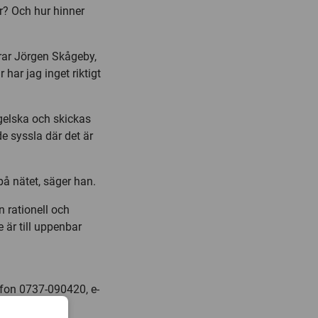
er? Och hur hinner
arar Jörgen Skågeby,
har jag inget riktigt
ngelska och skickas
e syssla där det är
å nätet, säger han.
 rationell och
 är till uppenbar
efon 0737-090420, e-