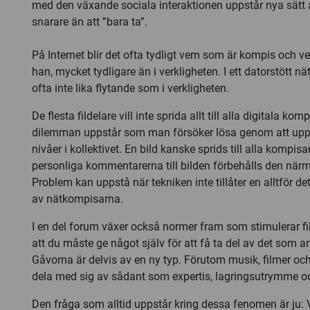
med den växande sociala interaktionen uppstår nya sätt a
snarare än att ”bara ta”.
På Internet blir det ofta tydligt vem som är kompis och ve
han, mycket tydligare än i verkligheten. I ett datorstött n
ofta inte lika flytande som i verkligheten.
De flesta fildelare vill inte sprida allt till alla digitala ko
dilemman uppstår som man försöker lösa genom att uppr
nivåer i kollektivet. En bild kanske sprids till alla kompis
personliga kommentarerna till bilden förbehålls den närm
Problem kan uppstå när tekniken inte tillåter en alltför d
av nätkompisarna.
I en del forum växer också normer fram som stimulerar fi
att du måste ge något själv för att få ta del av det som a
Gåvorna är delvis av en ny typ. Förutom musik, filmer oc
dela med sig av sådant som expertis, lagringsutrymme 
Den fråga som alltid uppstår kring dessa fenomen är ju: 