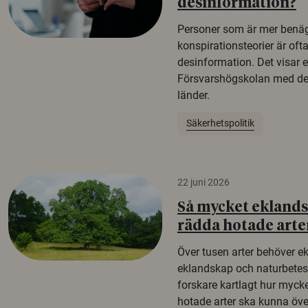
desinformation?
Personer som är mer benäg
konspirationsteorier är oft
desinformation. Det visar e
Försvarshögskolan med del
länder.
Säkerhetspolitik
22 juni 2026
Så mycket eklandsk
rädda hotade arte
Över tusen arter behöver e
eklandskap och naturbetesma
forskare kartlagt hur mycke
hotade arter ska kunna öv