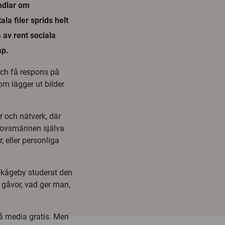
andlar om
la filer sprids helt
 av rent sociala
ap.
och få respons på
om lägger ut bilder
r och nätverk, där
pphovsmännen själva
, eller personliga
Skågeby studerat den
n gåvor, vad ger man,
få media gratis. Men