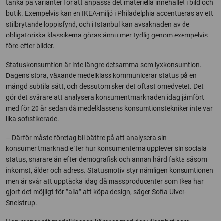
tänka på varianter för att anpassa det materiella innehållet i bild och
butik. Exempelvis kan en IKEA-miljö i Philadelphia accentueras av ett
stilbrytande loppisfynd, och i Istanbul kan avsaknaden av de
obligatoriska klassikerna göras ännu mer tydlig genom exempelvis
före-efter-bilder.
Statuskonsumtion är inte längre detsamma som lyxkonsumtion.
Dagens stora, växande medelklass kommunicerar status på en
mängd subtila sätt, och dessutom sker det oftast omedvetet. Det
gör det svårare att analysera konsumentmarknaden idag jämfört
med för 20 år sedan då medelklassens konsumtionstekniker inte var
lika sofistikerade.
– Därför måste företag bli bättre på att analysera sin
konsumentmarknad efter hur konsumenterna upplever sin sociala
status, snarare än efter demografisk och annan hård fakta såsom
inkomst, ålder och adress. Statusmotiv styr nämligen konsumtionen
men är svår att upptäcka idag då massproducenter som Ikea har
gjort det möjligt för ”alla” att köpa design, säger Sofia Ulver-
Sneistrup.