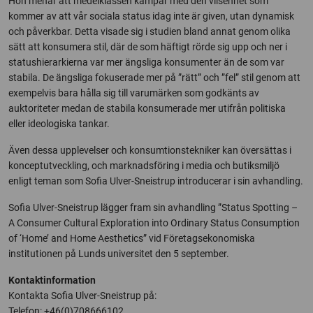
Hon menar att medelklassen kämpar med den vilsenhet som
kommer av att vår sociala status idag inte är given, utan dynamisk
och påverkbar. Detta visade sig i studien bland annat genom olika
sätt att konsumera stil, där de som häftigt rörde sig upp och ner i
statushierarkierna var mer ängsliga konsumenter än de som var
stabila. De ängsliga fokuserade mer på ”rätt” och ”fel” stil genom att
exempelvis bara hålla sig till varumärken som godkänts av
auktoriteter medan de stabila konsumerade mer utifrån politiska
eller ideologiska tankar.
Även dessa upplevelser och konsumtionstekniker kan översättas i
konceptutveckling, och marknadsföring i media och butiksmiljö
enligt teman som Sofia Ulver-Sneistrup introducerar i sin avhandling.
Sofia Ulver-Sneistrup lägger fram sin avhandling ”Status Spotting –
A Consumer Cultural Exploration into Ordinary Status Consumption
of ‘Home’ and Home Aesthetics” vid Företagsekonomiska
institutionen på Lunds universitet den 5 september.
Kontaktinformation
Kontakta Sofia Ulver-Sneistrup på:
Telefon: +46(0)708666102