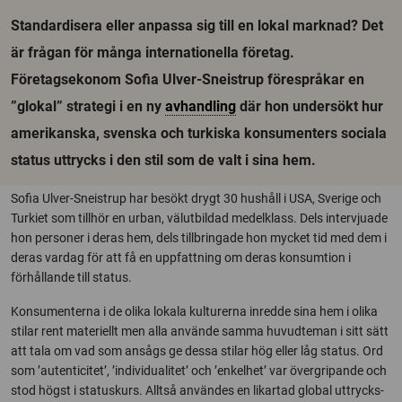
Standardisera eller anpassa sig till en lokal marknad? Det
är frågan för många internationella företag.
Företagsekonom Sofia Ulver-Sneistrup förespråkar en
”glokal” strategi i en ny
avhandling
där hon undersökt hur
amerikanska, svenska och turkiska konsumenters sociala
status uttrycks i den stil som de valt i sina hem.
Sofia Ulver-Sneistrup har besökt drygt 30 hushåll i USA, Sverige och
Turkiet som tillhör en urban, välutbildad medelklass. Dels intervjuade
hon personer i deras hem, dels tillbringade hon mycket tid med dem i
deras vardag för att få en uppfattning om deras konsumtion i
förhållande till status.
Konsumenterna i de olika lokala kulturerna inredde sina hem i olika
stilar rent materiellt men alla använde samma huvudteman i sitt sätt
att tala om vad som ansågs ge dessa stilar hög eller låg status. Ord
som ’autenticitet’, ’individualitet’ och ’enkelhet’ var övergripande och
stod högst i statuskurs. Alltså användes en likartad global uttrycks-