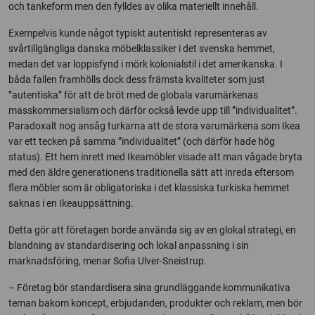
och tankeform men den fylldes av olika materiellt innehåll.
Exempelvis kunde något typiskt autentiskt representeras av
svårtillgängliga danska möbelklassiker i det svenska hemmet,
medan det var loppisfynd i mörk kolonialstil i det amerikanska. I
båda fallen framhölls dock dess främsta kvaliteter som just
”autentiska” för att de bröt med de globala varumärkenas
masskommersialism och därför också levde upp till ”individualitet”.
Paradoxalt nog ansåg turkarna att de stora varumärkena som Ikea
var ett tecken på samma ”individualitet” (och därför hade hög
status). Ett hem inrett med Ikeamöbler visade att man vågade bryta
med den äldre generationens traditionella sätt att inreda eftersom
flera möbler som är obligatoriska i det klassiska turkiska hemmet
saknas i en Ikeauppsättning.
Detta gör att företagen borde använda sig av en glokal strategi, en
blandning av standardisering och lokal anpassning i sin
marknadsföring, menar Sofia Ulver-Sneistrup.
– Företag bör standardisera sina grundläggande kommunikativa
teman bakom koncept, erbjudanden, produkter och reklam, men bör