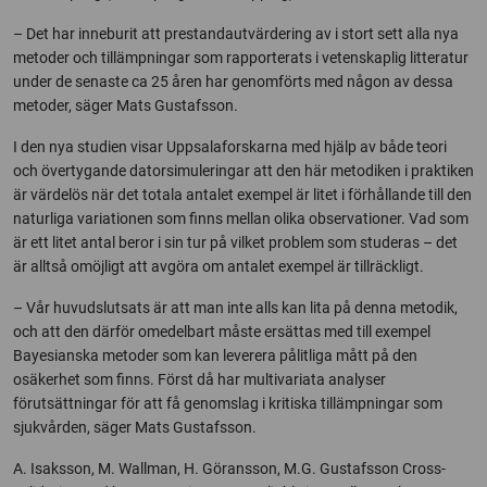
– Det har inneburit att prestandautvärdering av i stort sett alla nya
metoder och tillämpningar som rapporterats i vetenskaplig litteratur
under de senaste ca 25 åren har genomförts med någon av dessa
metoder, säger Mats Gustafsson.
I den nya studien visar Uppsalaforskarna med hjälp av både teori
och övertygande datorsimuleringar att den här metodiken i praktiken
är värdelös när det totala antalet exempel är litet i förhållande till den
naturliga variationen som finns mellan olika observationer. Vad som
är ett litet antal beror i sin tur på vilket problem som studeras – det
är alltså omöjligt att avgöra om antalet exempel är tillräckligt.
– Vår huvudslutsats är att man inte alls kan lita på denna metodik,
och att den därför omedelbart måste ersättas med till exempel
Bayesianska metoder som kan leverera pålitliga mått på den
osäkerhet som finns. Först då har multivariata analyser
förutsättningar för att få genomslag i kritiska tillämpningar som
sjukvården, säger Mats Gustafsson.
A. Isaksson, M. Wallman, H. Göransson, M.G. Gustafsson Cross-