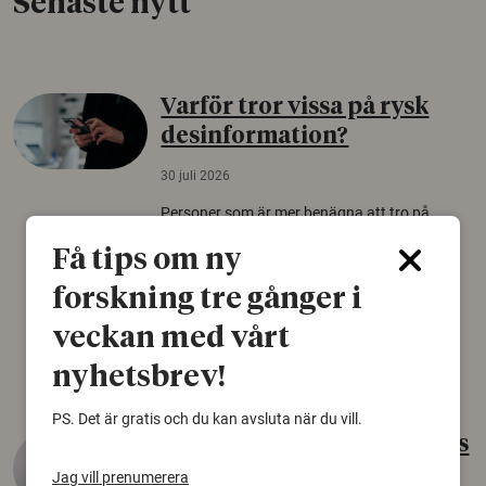
Senaste nytt
Varför tror vissa på rysk
desinformation?
30 juli 2026
Personer som är mer benägna att tro på
konspirationsteorier är ofta mer mottagliga
Få tips om ny
för rysk desinformation. Det visar en studie
från Försvarshögskolan med deltagare i fyra
forskning tre gånger i
europeiska länder.
veckan med vårt
Säkerhetspolitik
nyhetsbrev!
PS. Det är gratis och du kan avsluta när du vill.
Gammalt skinn var Sveriges
äldsta sko
Jag vill prenumerera