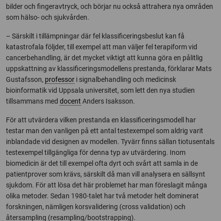
bilder och fingeravtryck, och börjar nu också attrahera nya områden
som hälso- och sjukvården.
– Särskilt i tillämpningar där fel klassificeringsbeslut kan få
katastrofala följder, till exempel att man väljer fel terapiform vid
cancerbehandling, är det mycket viktigt att kunna göra en pålitlig
uppskattning av klassificeringsmodellens prestanda, förklarar Mats
Gustafsson,
professor
i signalbehandling och medicinsk
bioinformatik vid Uppsala universitet, som lett den nya studien
tillsammans med
docent
Anders Isaksson.
För att utvärdera vilken prestanda en klassificeringsmodell har
testar man den vanligen på ett antal testexempel som aldrig varit
inblandade vid designen av modellen. Tyvärr finns sällan tiotusentals
testexempel tillgängliga för denna typ av utvärdering. Inom
biomedicin är det till exempel ofta dyrt och svårt att samla in de
patientprover som krävs, särskilt då man vill analysera en sällsynt
sjukdom. För att lösa det här problemet har man föreslagit många
olika metoder. Sedan 1980-talet har två metoder helt dominerat
forskningen, nämligen korsvalidering (cross validation) och
återsampling (resampling/bootstrapping).