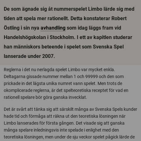
De som ägnade sig åt nummerspelet Limbo lärde sig med
tiden att spela mer rationellt. Detta konstaterar Robert
Östling i sin nya
avhandling
som idag läggs fram vid
Handelshögskolan i Stockholm. I ett av kapitlen studerar
han människors beteende i spelet som Svenska Spel
lanserade under 2007.
Reglerna i det nu nerlagda spelet Limbo var mycket enkla.
Deltagarna gissade nummer mellan 1 och 99999 och den som
prickade in det lägsta unika numret vann spelet. Men trots de
okomplicerade reglerna, är det spelteoretiska receptet för vad en
rationell spelare bör göra ganska invecklat.
Det är svårt att tänka sig att särskilt många av Svenska Spels kunder
hade tid och förmåga att räkna ut den teoretiska lösningen när
Limbo lanserades för första gången. Det visade sig att ganska
många spelare inledningsvis inte spelade i enlighet med den
teoretiska lösningen, men under de sju veckor spelet pågick lärde de