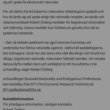
sig att spela förvånansvärt nära den.
För att bättre förstå både hur människor inledningsvis spelade och
hur de lärde sig att spela enligt det rationella receptet, använde och
vidareutvecklade Robert Östling modeller för begränsad rationalitet
och inlärning. Dessa modeller kan förklara en ganska stor del av
spelarnas beteende.
– Den så kallade spelteorin har gjort enorma framsteg i att
undersöka hur fiktiva rationella agenter, i detta fall speldeltagarna,
bör interagera. Dock har den ännu inte nått lika långt i att förstå hur
riktiga, begränsat rationella, människor faktiskt handlar. Att minska
denna klyfta mellan teori och verklighet är ett huvudtema i min
avhandling, säger Robert Östling.
Avhandlingen Bounded Rationality and Endogenous Preferences
kan beställas från EFI (The Economic Research Institute) på
EFI.publications@hhs.se
.
Kontaktinformation
För ytterligare information, vänligen kontakta:
Robert Östling