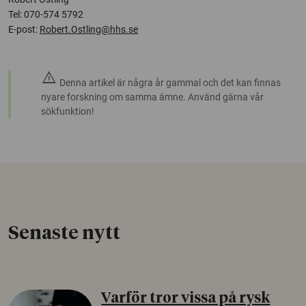
Tel: 070-574 5792
E-post:
Robert.Ostling@hhs.se
warning
Denna artikel är några år gammal och det kan finnas
nyare forskning om samma ämne. Använd gärna vår
sökfunktion!
Senaste nytt
Varför tror vissa på rysk