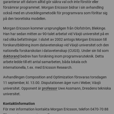
garanterar att datorn alltid gör säkra val och inte förstör eller
försämrar programmet. Morgan Ericsson bidrar i sin avhandling
också med en utvecklingsmetodik för programvara som förlitar sig
på den teoretiska modellen.
Morgan Ericsson kommer ursprungligen från Olofström, Blekinge.
Han har sedan mitten av 90-talet arbetat vid Växjö universitet på en
rad olika befattningar. I slutet av 2002 antogs Morgan Ericsson till
forskarutbildning inom datavetenskap vid Växjö universitet och den
nationella forskarskolan i datavetenskap (CUGS). Under sin tid som
doktorand
bedrev han forskning inom programvaruteknik. Detta
arbete ledde till ett antal samarbeten, båda lokala och
internationella, t.ex. med Ericsson Research.
Avhandlingen Composition and Optimization försvaras torsdagen
11 september, kl. 13.00. Disputationen äger rum i Weber, Växjö
universitet. Opponent är
professor
Uwe Assmann, Dresdens tekniska
universitet.
Kontaktinformation
För mer information kontakta Morgan Ericsson, telefon 0470-70 88