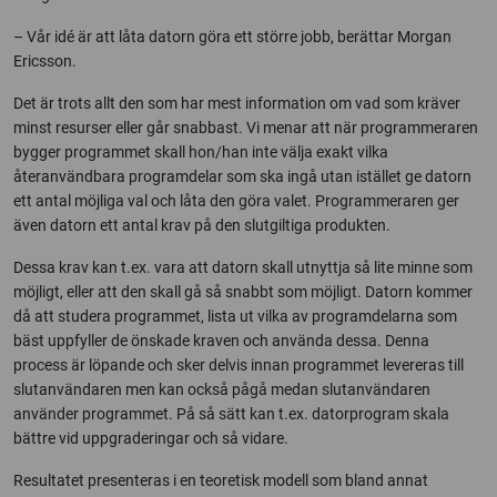
– Vår idé är att låta datorn göra ett större jobb, berättar Morgan
Ericsson.
Det är trots allt den som har mest information om vad som kräver
minst resurser eller går snabbast. Vi menar att när programmeraren
bygger programmet skall hon/han inte välja exakt vilka
återanvändbara programdelar som ska ingå utan istället ge datorn
ett antal möjliga val och låta den göra valet. Programmeraren ger
även datorn ett antal krav på den slutgiltiga produkten.
Dessa krav kan t.ex. vara att datorn skall utnyttja så lite minne som
möjligt, eller att den skall gå så snabbt som möjligt. Datorn kommer
då att studera programmet, lista ut vilka av programdelarna som
bäst uppfyller de önskade kraven och använda dessa. Denna
process är löpande och sker delvis innan programmet levereras till
slutanvändaren men kan också pågå medan slutanvändaren
använder programmet. På så sätt kan t.ex. datorprogram skala
bättre vid uppgraderingar och så vidare.
Resultatet presenteras i en teoretisk modell som bland annat