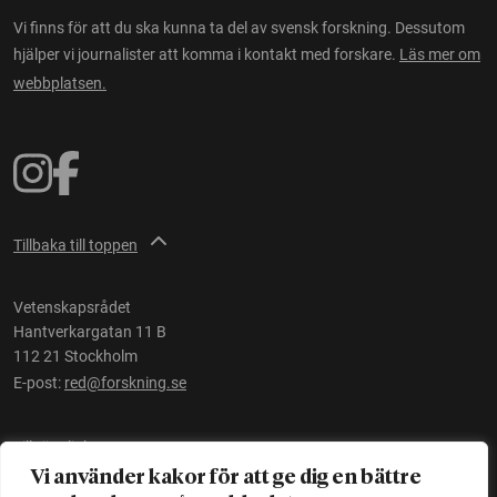
Vi finns för att du ska kunna ta del av svensk forskning. Dessutom
hjälper vi journalister att komma i kontakt med forskare.
Läs mer om
webbplatsen.
Tillbaka till toppen
Vetenskapsrådet
Hantverkargatan 11 B
112 21 Stockholm
E-post:
red@forskning.se
Tillgänglighet
Vi använder kakor för att ge dig en bättre