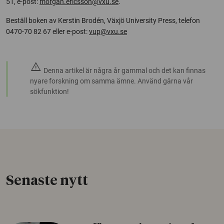
51, e-post:
morgan.ericsson@vxu.se
.
Beställ boken av Kerstin Brodén, Växjö University Press, telefon
0470-70 82 67 eller e-post:
vup@vxu.se
warning
Denna artikel är några år gammal och det kan finnas
nyare forskning om samma ämne. Använd gärna vår
sökfunktion!
Senaste nytt