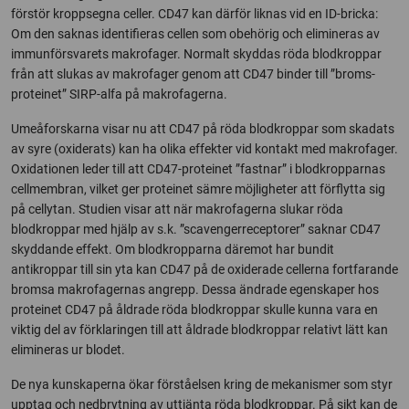
förstör kroppsegna celler. CD47 kan därför liknas vid en ID-bricka:
Om den saknas identifieras cellen som obehörig och elimineras av
immunförsvarets makrofager. Normalt skyddas röda blodkroppar
från att slukas av makrofager genom att CD47 binder till ”broms-
proteinet” SIRP-alfa på makrofagerna.
Umeåforskarna visar nu att CD47 på röda blodkroppar som skadats
av syre (oxiderats) kan ha olika effekter vid kontakt med makrofager.
Oxidationen leder till att CD47-proteinet ”fastnar” i blodkropparnas
cellmembran, vilket ger proteinet sämre möjligheter att förflytta sig
på cellytan. Studien visar att när makrofagerna slukar röda
blodkroppar med hjälp av s.k. ”scavengerreceptorer” saknar CD47
skyddande effekt. Om blodkropparna däremot har bundit
antikroppar till sin yta kan CD47 på de oxiderade cellerna fortfarande
bromsa makrofagernas angrepp. Dessa ändrade egenskaper hos
proteinet CD47 på åldrade röda blodkroppar skulle kunna vara en
viktig del av förklaringen till att åldrade blodkroppar relativt lätt kan
elimineras ur blodet.
De nya kunskaperna ökar förståelsen kring de mekanismer som styr
upptag och nedbrytning av uttjänta röda blodkroppar. På sikt kan de