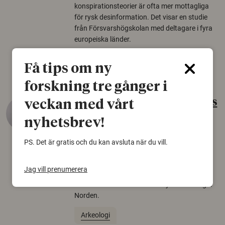
konspirationsteorier är ofta mer mottagliga
för rysk desinformation. Det visar en studie
från Försvarshögskolan med deltagare i fyra
europeiska länder.
Säkerhetspolitik
Få tips om ny
forskning tre gånger i
Gammalt skinn var Sveriges
veckan med vårt
äldsta sko
nyhetsbrev!
22 juni 2026
PS. Det är gratis och du kan avsluta när du vill.
Det som arkeologer länge trodde var en
björnfäll visar sig vara delar av en 2000 år
Jag vill prenumerera
gammal sko. Fyndet bär spår av romerskt
skomode och beskrivs som mycket ovanligt i
Norden.
Arkeologi