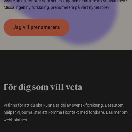
Visste du att robotar som ser en i ögonen är lättare att snacka med?
Missa ingen ny forskning, prenumerera på vårt nyhetsbrev!
Jag vill prenumerera
För dig som vill veta
Vi finns för att du ska kunna ta del av svensk forskning. Dessutom
hjälper vi journalister att komma i kontakt med forskare.
Läs mer om
webbplatsen.