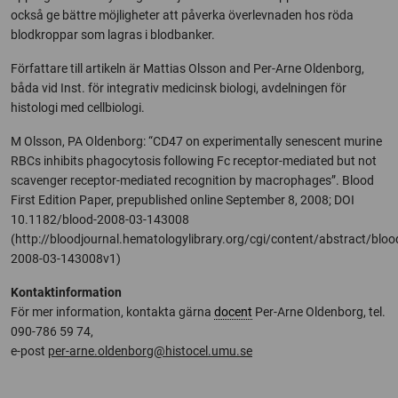
också ge bättre möjligheter att påverka överlevnaden hos röda
blodkroppar som lagras i blodbanker.
Författare till artikeln är Mattias Olsson and Per-Arne Oldenborg,
båda vid Inst. för integrativ medicinsk biologi, avdelningen för
histologi med cellbiologi.
M Olsson, PA Oldenborg: “CD47 on experimentally senescent murine
RBCs inhibits phagocytosis following Fc receptor-mediated but not
scavenger receptor-mediated recognition by macrophages”. Blood
First Edition Paper, prepublished online September 8, 2008; DOI
10.1182/blood-2008-03-143008
(http://bloodjournal.hematologylibrary.org/cgi/content/abstract/bloo
2008-03-143008v1)
Kontaktinformation
För mer information, kontakta gärna
docent
Per-Arne Oldenborg, tel.
090-786 59 74,
e-post
per-arne.oldenborg@histocel.umu.se