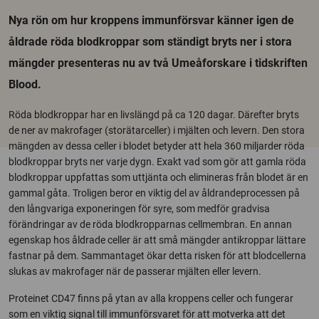
Nya rön om hur kroppens immunförsvar känner igen de
åldrade röda blodkroppar som ständigt bryts ner i stora
mängder presenteras nu av två Umeåforskare i tidskriften
Blood.
Röda blodkroppar har en livslängd på ca 120 dagar. Därefter bryts
de ner av makrofager (storätarceller) i mjälten och levern. Den stora
mängden av dessa celler i blodet betyder att hela 360 miljarder röda
blodkroppar bryts ner varje dygn. Exakt vad som gör att gamla röda
blodkroppar uppfattas som uttjänta och elimineras från blodet är en
gammal gåta. Troligen beror en viktig del av åldrandeprocessen på
den långvariga exponeringen för syre, som medför gradvisa
förändringar av de röda blodkropparnas cellmembran. En annan
egenskap hos åldrade celler är att små mängder antikroppar lättare
fastnar på dem. Sammantaget ökar detta risken för att blodcellerna
slukas av makrofager när de passerar mjälten eller levern.
Proteinet CD47 finns på ytan av alla kroppens celler och fungerar
som en viktig signal till immunförsvaret för att motverka att det