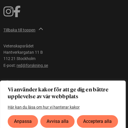
Tillbaka till toppen
Vetenskapsrådet
Hantverkargatan 11 B
112 21 Stockholm
E-post:
red@forskning.se
Tillgänglighet
Vi använder kakor för att ge dig en bättre
upplevelse av vår webbplats
Ett initiativ av
Vetenskapsrådet
Här kan du läsa om hur vi hanterar kakor
Anpassa
Avvisa alla
Acceptera alla