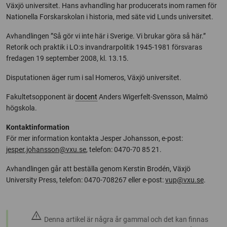
Växjö universitet. Hans avhandling har producerats inom ramen för
Nationella Forskarskolan i historia, med säte vid Lunds universitet.
Avhandlingen ”Så gör vi inte här i Sverige. Vi brukar göra så här.”
Retorik och praktik i LO:s invandrarpolitik 1945-1981 försvaras
fredagen 19 september 2008, kl. 13.15.
Disputationen äger rum i sal Homeros, Växjö universitet.
Fakultetsopponent är
docent
Anders Wigerfelt-Svensson, Malmö
högskola.
Kontaktinformation
För mer information kontakta Jesper Johansson, e-post:
jesper.johansson@vxu.se
, telefon: 0470-70 85 21.
Avhandlingen går att beställa genom Kerstin Brodén, Växjö
University Press, telefon: 0470-708267 eller e-post:
vup@vxu.se
.
warning
Denna artikel är några år gammal och det kan finnas