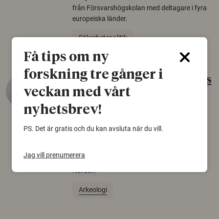
från Försvarshögskolan med deltagare i fyra
europeiska länder.
Säkerhetspolitik
Få tips om ny
forskning tre gånger i
Gammalt skinn var Sveriges
veckan med vårt
äldsta sko
nyhetsbrev!
22 juni 2026
Det som arkeologer länge trodde var en
PS. Det är gratis och du kan avsluta när du vill.
björnfäll visar sig vara delar av en 2000 år
gammal sko. Fyndet bär spår av romerskt
Jag vill prenumerera
skomode och beskrivs som mycket ovanligt i
Norden.
Arkeologi