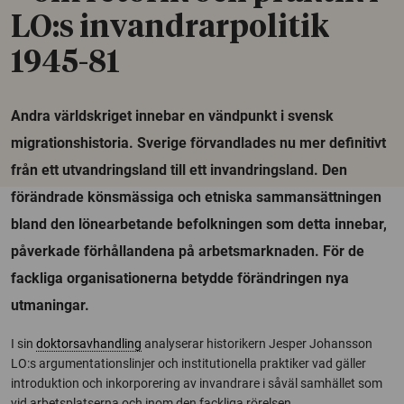
LO:s invandrarpolitik
1945-81
Andra världskriget innebar en vändpunkt i svensk
migrationshistoria. Sverige förvandlades nu mer definitivt
från ett utvandringsland till ett invandringsland. Den
förändrade könsmässiga och etniska sammansättningen
bland den lönearbetande befolkningen som detta innebar,
påverkade förhållandena på arbetsmarknaden. För de
fackliga organisationerna betydde förändringen nya
utmaningar.
I sin
doktorsavhandling
analyserar historikern Jesper Johansson
LO:s argumentationslinjer och institutionella praktiker vad gäller
introduktion och inkorporering av invandrare i såväl samhället som
vid arbetsplatserna och inom den fackliga rörelsen.