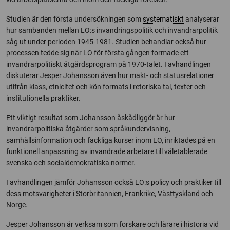
Studien är den första undersökningen som
systematiskt
analyserar
hur sambanden mellan LO:s invandringspolitik och invandrarpolitik
såg ut under perioden 1945-1981. Studien behandlar också hur
processen tedde sig när LO för första gången formade ett
invandrarpolitiskt åtgärdsprogram på 1970-talet. I avhandlingen
diskuterar Jesper Johansson även hur makt- och statusrelationer
utifrån klass, etnicitet och kön formats i retoriska tal, texter och
institutionella praktiker.
Ett viktigt resultat som Johansson åskådliggör är hur
invandrarpolitiska åtgärder som språkundervisning,
samhällsinformation och fackliga kurser inom LO, inriktades på en
funktionell anpassning av invandrade arbetare till väletablerade
svenska och socialdemokratiska normer.
I avhandlingen jämför Johansson också LO:s policy och praktiker till
dess motsvarigheter i Storbritannien, Frankrike, Västtyskland och
Norge.
Jesper Johansson är verksam som forskare och lärare i historia vid