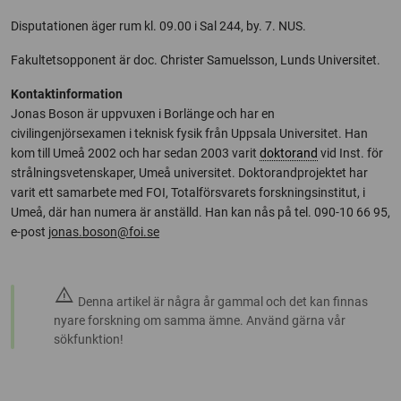
Disputationen äger rum kl. 09.00 i Sal 244, by. 7. NUS.
Fakultetsopponent är doc. Christer Samuelsson, Lunds Universitet.
Kontaktinformation
Jonas Boson är uppvuxen i Borlänge och har en
civilingenjörsexamen i teknisk fysik från Uppsala Universitet. Han
kom till Umeå 2002 och har sedan 2003 varit
doktorand
vid Inst. för
strålningsvetenskaper, Umeå universitet. Doktorandprojektet har
varit ett samarbete med FOI, Totalförsvarets forskningsinstitut, i
Umeå, där han numera är anställd. Han kan nås på tel. 090-10 66 95,
e-post
jonas.boson@foi.se
warning
Denna artikel är några år gammal och det kan finnas
nyare forskning om samma ämne. Använd gärna vår
sökfunktion!