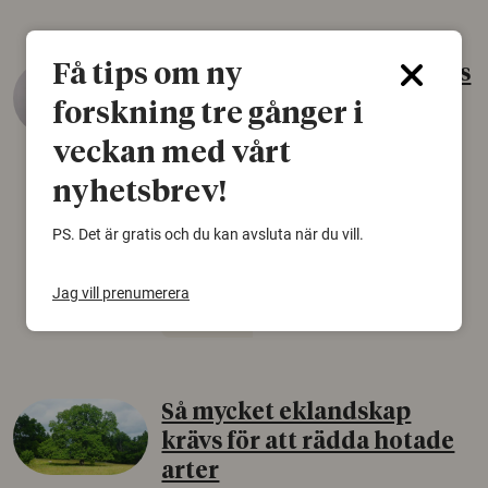
Få tips om ny
Gammalt skinn var Sveriges
äldsta sko
forskning tre gånger i
22 juni 2026
veckan med vårt
Det som arkeologer länge trodde var en
nyhetsbrev!
björnfäll visar sig vara delar av en 2000 år
gammal sko. Fyndet bär spår av romerskt
PS. Det är gratis och du kan avsluta när du vill.
skomode och beskrivs som mycket ovanligt i
Norden.
Jag vill prenumerera
Arkeologi
Så mycket eklandskap
krävs för att rädda hotade
arter