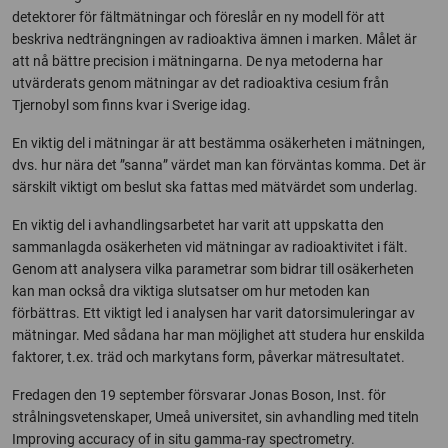
detektorer för fältmätningar och föreslår en ny modell för att
beskriva nedträngningen av radioaktiva ämnen i marken. Målet är
att nå bättre precision i mätningarna. De nya metoderna har
utvärderats genom mätningar av det radioaktiva cesium från
Tjernobyl som finns kvar i Sverige idag.
En viktig del i mätningar är att bestämma osäkerheten i mätningen,
dvs. hur nära det ”sanna” värdet man kan förväntas komma. Det är
särskilt viktigt om beslut ska fattas med mätvärdet som underlag.
En viktig del i avhandlingsarbetet har varit att uppskatta den
sammanlagda osäkerheten vid mätningar av radioaktivitet i fält.
Genom att analysera vilka parametrar som bidrar till osäkerheten
kan man också dra viktiga slutsatser om hur metoden kan
förbättras. Ett viktigt led i analysen har varit datorsimuleringar av
mätningar. Med sådana har man möjlighet att studera hur enskilda
faktorer, t.ex. träd och markytans form, påverkar mätresultatet.
Fredagen den 19 september försvarar Jonas Boson, Inst. för
strålningsvetenskaper, Umeå universitet, sin avhandling med titeln
Improving accuracy of in situ gamma-ray spectrometry.