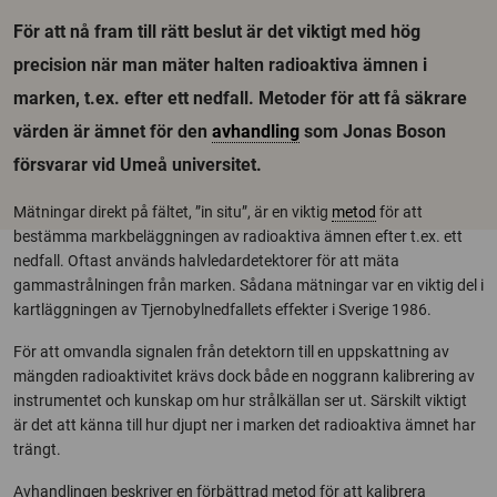
För att nå fram till rätt beslut är det viktigt med hög
precision när man mäter halten radioaktiva ämnen i
marken, t.ex. efter ett nedfall. Metoder för att få säkrare
värden är ämnet för den
avhandling
som Jonas Boson
försvarar vid Umeå universitet.
Mätningar direkt på fältet, ”in situ”, är en viktig
metod
för att
bestämma markbeläggningen av radioaktiva ämnen efter t.ex. ett
nedfall. Oftast används halvledardetektorer för att mäta
gammastrålningen från marken. Sådana mätningar var en viktig del i
kartläggningen av Tjernobylnedfallets effekter i Sverige 1986.
För att omvandla signalen från detektorn till en uppskattning av
mängden radioaktivitet krävs dock både en noggrann kalibrering av
instrumentet och kunskap om hur strålkällan ser ut. Särskilt viktigt
är det att känna till hur djupt ner i marken det radioaktiva ämnet har
trängt.
Avhandlingen beskriver en förbättrad metod för att kalibrera