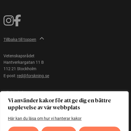
Tillbaka till toppen
Vetenskapsrådet
Hantverkargatan 11 B
112 21 Stockholm
E-post:
red@forskning.se
Tillgänglighet
Vi använder kakor för att ge dig en bättre
upplevelse av vår webbplats
Ett initiativ av
Vetenskapsrådet
Här kan du läsa om hur vi hanterar kakor