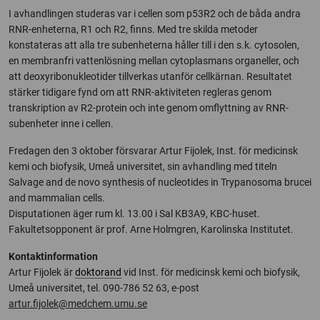
I avhandlingen studeras var i cellen som p53R2 och de båda andra
RNR-enheterna, R1 och R2, finns. Med tre skilda metoder
konstateras att alla tre subenheterna håller till i den s.k. cytosolen,
en membranfri vattenlösning mellan cytoplasmans organeller, och
att deoxyribonukleotider tillverkas utanför cellkärnan. Resultatet
stärker tidigare fynd om att RNR-aktiviteten regleras genom
transkription av R2-protein och inte genom omflyttning av RNR-
subenheter inne i cellen.
Fredagen den 3 oktober försvarar Artur Fijolek, Inst. för medicinsk
kemi och biofysik, Umeå universitet, sin avhandling med titeln
Salvage and de novo synthesis of nucleotides in Trypanosoma brucei
and mammalian cells.
Disputationen äger rum kl. 13.00 i Sal KB3A9, KBC-huset.
Fakultetsopponent är prof. Arne Holmgren, Karolinska Institutet.
Kontaktinformation
Artur Fijolek är
doktorand
vid Inst. för medicinsk kemi och biofysik,
Umeå universitet, tel. 090-786 52 63, e-post
artur.fijolek@medchem.umu.se