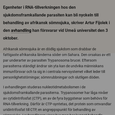
Egenheter i RNA-tillverkningen hos den
sjukdomsframkallande parasiten kan bli nyckeln till
behandling av afrikansk sömnsjuka, skriver Artur Fijolek i
den
avhandling
han försvarar vid Umeå universitet den 3
oktober.
Afrikansk sömnsjuka är en dödlig sjukdom som drabbar de
fattigaste afrikanska länderna söder om Sahara. Den orsakas av ett
par underarter av parasiten Trypanosoma brucei. Eftersom
parasiterna ständigt ändrar sin yta kan de undvika människans
immunförsvar och ta sig in i centrala nervsystemet vilket leder till
personlighetstörningar, sömnrubbningar och slutligen döden.
I avhandlingen studeras nukleotidmetabolismen i de
sjukdomsframkallande parasiterna. Trypanosomer har låga nivåer
av cytidintrifosfat (CTP), en av de fyra byggstenar som behövs för
RNA-tillverkning. Därför är CTP-syntetas, det protein som omvandlar
uridintrifosfat till CTP, en angreppspunkt för behandling av