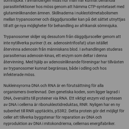
sömnsjuka. I avhandlingen visas hur man har kunnat behandla
parasitinfektioner hos möss genom att hämma CTP-syntetaset med
glutaminliknanden ämnen. Skillnaderna i nukleotidmetabolismen
mellan trypanosomer och däggdjursceller kan på det sättet utnyttjas
till att ge nya möjligheter för behandling av afrikansk sömnsjuka.
Trypanosomer skiljer sig dessutom från däggdjursceller genom att
inte nytillverka puriner (t.ex. adenosintrifosfat) utan istället
återvinna adenosin från människans blod. I avhandlingen studeras
parasiternas adenosin-kinas, ett enzym som deltar i denna
återvinning. Med hjälp av adenosinliknande föreningar har tillväxten
av trypanosomer kunnat begränsas, både i odling och hos
infekterade möss.
Nukleinsyrorna DNA och RNA är en förutsättning för alla
organismers överlevnad. Den genetiska koden, som ligger lagrad i
DNA, översätts till proteiner via RNA. Ett viktigt enzym vid syntesen
av DNA i cellerna är ribonukleotidreduktas, RNR. Nyligen har en ny
subenhet till RNR upptäckts, p53R2. Detta protein gör det möjligt för
celler att tillverka byggstenar för reparation av DNA och
nyproduktion av DNA i mitokondrierna, cellernas energifabriker.