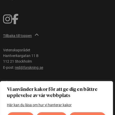
Tillbaka till toppen
Vetenskapsrådet
Hantverkargatan 11 B
112 21 Stockholm
E-post:
red@forskning.se
Tillgänglighet
Vi använder kakor för att ge dig en bättre
upplevelse av vår webbplats
Ett initiativ av
Vetenskapsrådet
Här kan du läsa om hur vi hanterar kakor