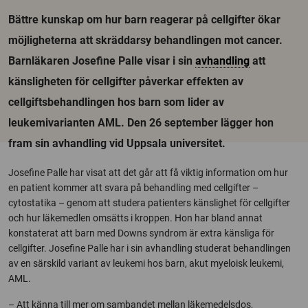
Bättre kunskap om hur barn reagerar på cellgifter ökar
möjligheterna att skräddarsy behandlingen mot cancer.
Barnläkaren Josefine Palle visar i sin
avhandling
att
känsligheten för cellgifter påverkar effekten av
cellgiftsbehandlingen hos barn som lider av
leukemivarianten AML. Den 26 september lägger hon
fram sin avhandling vid Uppsala universitet.
Josefine Palle har visat att det går att få viktig information om hur
en patient kommer att svara på behandling med cellgifter –
cytostatika – genom att studera patienters känslighet för cellgifter
och hur läkemedlen omsätts i kroppen. Hon har bland annat
konstaterat att barn med Downs syndrom är extra känsliga för
cellgifter. Josefine Palle har i sin avhandling studerat behandlingen
av en särskild variant av leukemi hos barn, akut myeloisk leukemi,
AML.
– Att känna till mer om sambandet mellan läkemedelsdos,