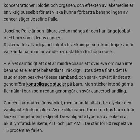
koncentrationer i blodet och organen, och effekten av läkemedlet är
en viktig pusselbit för att vi ska kunna förbättra behandlingen av
cancer, säger Josefine Palle.
Josefine Palle är barnläkare sedan många år och har länge jobbat
med barn som lider av cancer.
Riskerna för allvarliga och akuta biverkningar som kan dröja kvar är
väl kända när man använder cytostatika i för höga doser.
– Vi vet samtidigt att det är mindre chans att överleva om man inte
behandlar eller inte behandlar tillräckligt. Trots detta finns det få
studier som beskriver dessa
samband
, och särskilt svårt är det att
genomföra
kontrollerade studier
på barn. Man sticker inte så gärna
fler nålar i barn som redan genomgår en svår cancerbehandling.
Cancer i barnaåren är ovanligt, men är ändå näst efter olyckor den
vanligaste dödsorsaken. Av de olika cancerformerna hos barn utgör
leukemi ungefär en tredjedel. De vanligaste typerna av leukemi är
akut lymfatisk leukemi, ALL och just AML. De står för 80 respektive
15 procent av fallen.