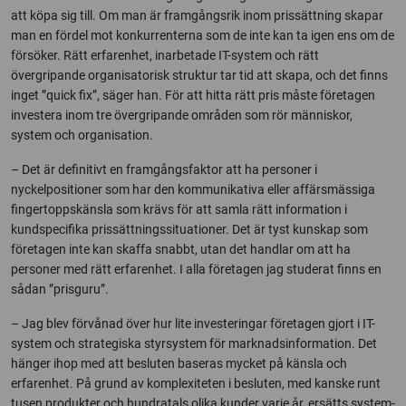
att köpa sig till. Om man är framgångsrik inom prissättning skapar
man en fördel mot konkurrenterna som de inte kan ta igen ens om de
försöker. Rätt erfarenhet, inarbetade IT-system och rätt
övergripande organisatorisk struktur tar tid att skapa, och det finns
inget ”quick fix”, säger han.
För att hitta rätt pris måste företagen
investera inom tre övergripande områden som rör människor,
system och organisation.
– Det är definitivt en framgångsfaktor att ha personer i
nyckelpositioner som har den kommunikativa eller affärsmässiga
fingertoppskänsla som krävs för att samla rätt information i
kundspecifika prissättningssituationer. Det är tyst kunskap som
företagen inte kan skaffa snabbt, utan det handlar om att ha
personer med rätt erfarenhet. I alla företagen jag studerat finns en
sådan ”prisguru”.
– Jag blev förvånad över hur lite investeringar företagen gjort i IT-
system och strategiska styrsystem för marknadsinformation. Det
hänger ihop med att besluten baseras mycket på känsla och
erfarenhet. På grund av komplexiteten i besluten, med kanske runt
tusen produkter och hundratals olika kunder varje år, ersätts system-