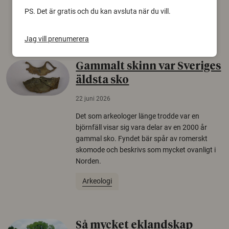
europeiska länder.
PS. Det är gratis och du kan avsluta när du vill.
Säkerhetspolitik
Jag vill prenumerera
Gammalt skinn var Sveriges
äldsta sko
22 juni 2026
Det som arkeologer länge trodde var en
björnfäll visar sig vara delar av en 2000 år
gammal sko. Fyndet bär spår av romerskt
skomode och beskrivs som mycket ovanligt i
Norden.
Arkeologi
Så mycket eklandskap