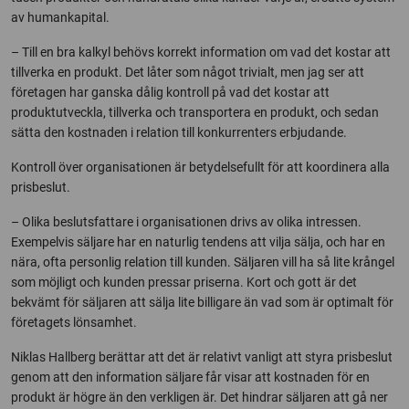
av humankapital.
– Till en bra kalkyl behövs korrekt information om vad det kostar att
tillverka en produkt. Det låter som något trivialt, men jag ser att
företagen har ganska dålig kontroll på vad det kostar att
produktutveckla, tillverka och transportera en produkt, och sedan
sätta den kostnaden i relation till konkurrenters erbjudande.
Kontroll över organisationen är betydelsefullt för att koordinera alla
prisbeslut.
– Olika beslutsfattare i organisationen drivs av olika intressen.
Exempelvis säljare har en naturlig tendens att vilja sälja, och har en
nära, ofta personlig relation till kunden. Säljaren vill ha så lite krångel
som möjligt och kunden pressar priserna. Kort och gott är det
bekvämt för säljaren att sälja lite billigare än vad som är optimalt för
företagets lönsamhet.
Niklas Hallberg berättar att det är relativt vanligt att styra prisbeslut
genom att den information säljare får visar att kostnaden för en
produkt är högre än den verkligen är. Det hindrar säljaren att gå ner