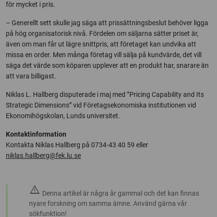
för mycket i pris.
– Generellt sett skulle jag säga att prissättningsbeslut behöver ligga
på hög organisatorisk nivå. Fördelen om säljarna sätter priset är,
även om man får ut lägre snittpris, att företaget kan undvika att
missa en order. Men många företag vill sälja på kundvärde, det vill
säga det värde som köparen upplever att en produkt har, snarare än
att vara billigast.
Niklas L. Hallberg disputerade i maj med ”Pricing Capability and Its
Strategic Dimensions” vid Företagsekonomiska institutionen vid
Ekonomihögskolan, Lunds universitet.
Kontaktinformation
Kontakta Niklas Hallberg på 0734-43 40 59 eller
niklas.hallberg@fek.lu.se
warning
Denna artikel är några år gammal och det kan finnas
nyare forskning om samma ämne. Använd gärna vår
sökfunktion!