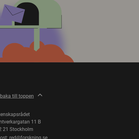
lbaka till toppen
tenskapsrådet
ntverkargatan 11 B
2 21 Stockholm
post:
red@forskning.se