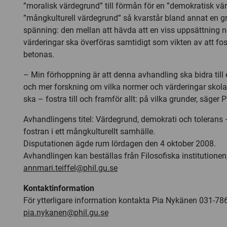
”moralisk värdegrund” till förmån för en ”demokratisk vär
”mångkulturell värdegrund” så kvarstår bland annat en 
spänning: den mellan att hävda att en viss uppsättning 
värderingar ska överföras samtidigt som vikten av att fostr
betonas.
– Min förhoppning är att denna avhandling ska bidra till
och mer forskning om vilka normer och värderingar skolan
ska – fostra till och framför allt: på vilka grunder, säger
Avhandlingens titel: Värdegrund, demokrati och tolerans
fostran i ett mångkulturellt samhälle.
Disputationen ägde rum lördagen den 4 oktober 2008.
Avhandlingen kan beställas från Filosofiska institutionen
annmari.teiffel@phil.gu.se
Kontaktinformation
För ytterligare information kontakta Pia Nykänen 031-78
pia.nykanen@phil.gu.se