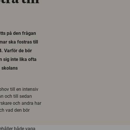
etts på den frågan
ar ska fostras till
4. Varför de bör
 sig inte lika ofta
 skolans
ov till en intensiv
n och till sedan
rskare och andra har
ch vad den bör
nehåller både vaga