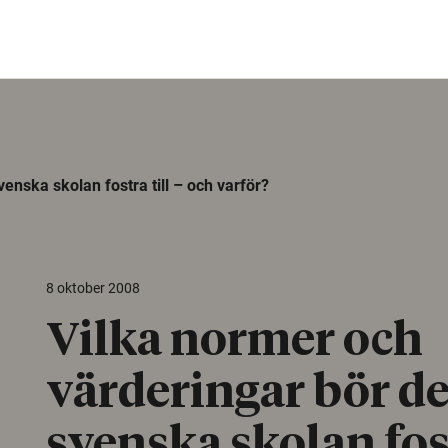
enska skolan fostra till – och varför?
8 oktober 2008
Vilka normer och
värderingar bör d
svenska skolan fost