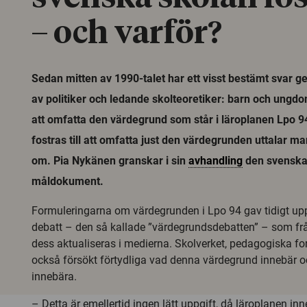
– och varför?
Sedan mitten av 1990-talet har ett visst bestämt svar g
av politiker och ledande skolteoretiker: barn och ungdom
att omfatta den värdegrund som står i läroplanen Lpo 9
fostras till att omfatta just den värdegrunden uttalar man
om. Pia Nykänen granskar i sin
avhandling
den svenska
måldokument.
Formuleringarna om värdegrunden i Lpo 94 gav tidigt upph
debatt – den så kallade ”värdegrundsdebatten” – som frå
dess aktualiseras i medierna. Skolverket, pedagogiska fo
också försökt förtydliga vad denna värdegrund innebär o
innebära.
– Detta är emellertid ingen lätt uppgift, då läroplanen in