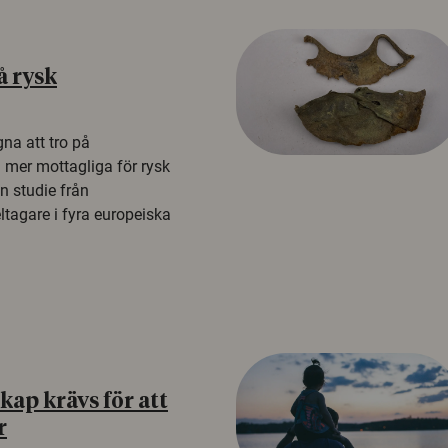
å rysk
na att tro på
a mer mottagliga för rysk
n studie från
tagare i fyra europeiska
ap krävs för att
r