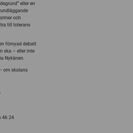
degrund” eller en
grundläggande
normer och
a till tolerans
 en förnyad debatt
 ska – eller inte
 Pia Nykänen.
 – om skolans
,
6 46 24