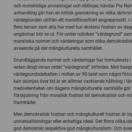
och motstridiga anvisningar och riktlinjer, hävdar Pia Nyk
avhandling gör hon en kritisk granskning av olika skrivn
värdegrunden utifrån ett moralfilosofiskt angreppssätt. I 
flera teman som alla har med hur skolans fostran av da
ungdomar bör se ut. För under rubriken ”värdegrund” sam
moraliska normer och värderingar som olika demokratiid
avseende på det mångkulturella samhället.
Grundläggande normer och värderingar har formulerats i
redan långt innan ordet ”värdegrund” infördes. Mot bakgr
värdegrundsdebatten i mitten av 90-talet som något för
kan skönjas över tid är en alltmer vacklande hållning i lä
medvetenheten om dagens mångkulturella samhälle gör si
förskjutning från moralisk fostran till demokratisk och m
framträder.
Men demokratisk fostran och mångkulturell fostran är in
universallösningar eller enhetliga ideal. Det finns olika 
god demokrati respektive god mångkulturalism. Och även