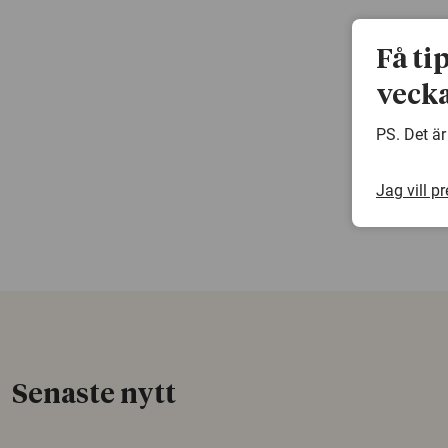
Få ti
vecka
PS. Det är
Jag vill p
Senaste nytt