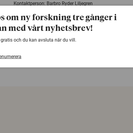
Kontaktperson: Barbro Ryder Liljegren
Humanistiska fakulteten, Göteborgs universitet
ps om ny forskning tre gånger i
031-786 48 65
barbro.ryder@hum.gu.se
n med vårt nyhetsbrev!
 gratis och du kan avsluta när du vill.
warning
Denna artikel är några år gammal och det kan finnas
samma ämne. Använd gärna vår sökfunktion!
renumerera