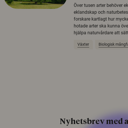
Över tusen arter behöver e
eklandskap och naturbetesma
forskare kartlagt hur mycke
hotade arter ska kunna öv
hjälpa naturvårdare att sätta
Växter
Biologisk mångf
Nyhetsbrev med a