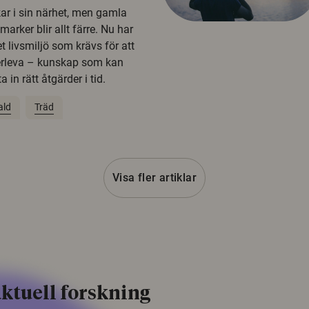
kar i sin närhet, men gamla
rker blir allt färre. Nu har
t livsmiljö som krävs för att
erleva – kunskap som kan
 in rätt åtgärder i tid.
ald
Träd
Visa fler artiklar
ktuell forskning