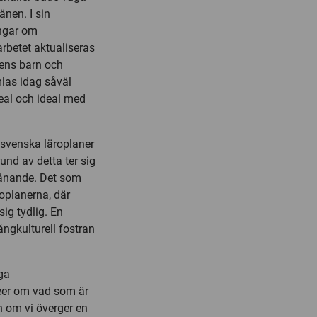
änen. I sin
ingar om
arbetet aktualiseras
gens barn och
las idag såväl
eal och ideal med
 svenska läroplaner
und av detta ter sig
vånande. Det som
roplanerna, där
g tydlig. En
ångkulturell fostran
ga
idéer om vad som är
 om vi överger en