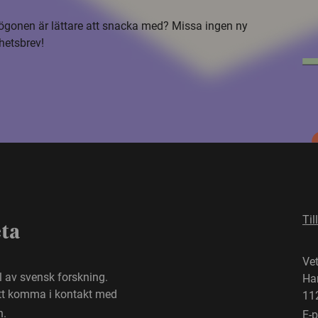
i ögonen är lättare att snacka med? Missa ingen ny
hetsbrev!
Til
eta
Ve
el av svensk forskning.
Ha
att komma i kontakt med
11
n.
E-