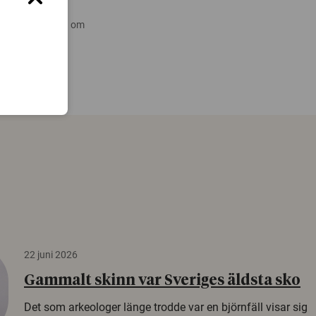
 nyare forskning om
22 juni 2026
Gammalt skinn var Sveriges äldsta sko
Det som arkeologer länge trodde var en björnfäll visar sig