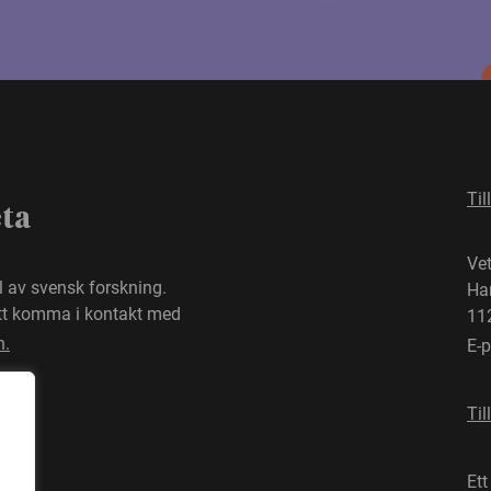
Til
eta
Ve
el av svensk forskning.
Ha
att komma i kontakt med
11
n.
E-
Til
Ett