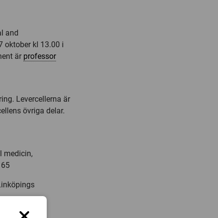
al and
 oktober kl 13.00 i
nent är
professor
ing. Levercellerna är
llens övriga delar.
l medicin,
 65
 Linköpings