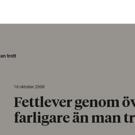
an trott
16 oktober 2008
Fettlever genom ö
farligare än man tr