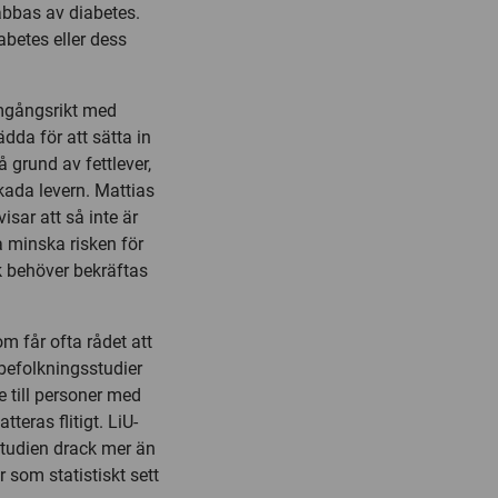
abbas av diabetes.
abetes eller dess
amgångsrikt med
dda för att sätta in
 grund av fettlever,
kada levern. Mattias
sar att så inte är
 minska risken för
k behöver bekräftas
om får ofta rådet att
befolkningsstudier
e till personer med
teras flitigt. LiU-
 studien drack mer än
 som statistiskt sett