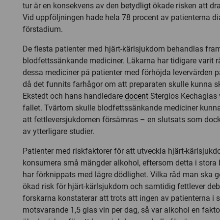
tur är en konsekvens av den betydligt ökade risken att dr
Vid uppföljningen hade hela 78 procent av patienterna di
förstadium.
De flesta patienter med hjärt-kärlsjukdom behandlas fr
blodfettssänkande mediciner. Läkarna har tidigare varit rä
dessa mediciner på patienter med förhöjda levervärden på
då det funnits farhågor om att preparaten skulle kunna s
Ekstedt och hans handledare
docent
Stergios Kechagias vi
fallet. Tvärtom skulle blodfettssänkande mediciner kunna
att fettleversjukdomen försämras – en slutsats som doc
av ytterligare studier.
Patienter med riskfaktorer för att utveckla hjärt-kärlsjukd
konsumera små mängder alkohol, eftersom detta i stora 
har förknippats med lägre dödlighet. Vilka råd man ska g
ökad risk för hjärt-kärlsjukdom och samtidig fettlever debat
forskarna konstaterar att trots att ingen av patienterna i
motsvarande 1,5 glas vin per dag, så var alkohol en faktor