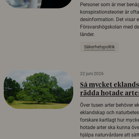
Personer som är mer benäg
konspirationsteorier är oft
desinformation. Det visar e
Försvarshögskolan med del
länder.
Säkerhetspolitik
22 juni 2026
Så mycket eklandsk
rädda hotade arte
Över tusen arter behöver e
eklandskap och naturbetesma
forskare kartlagt hur mycke
hotade arter ska kunna öv
hjälpa naturvårdare att sätta