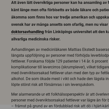
Att även lätt överviktiga personer kan ha ansamling av fe
känt länge men ofta förbisetts av både läkare och patie
åkomma som finns hos var tredje amerikan och uppskat
svensk har av många ansetts som ofarlig, men nu visar
doktorsavhandling
från Linköpings universitet att den 
allvarliga medicinska risker.
Avhandlingen av medicinläkaren Mattias Ekstedt baseras
längsta uppföljning av personer med förhöjda leverblodp
fettlever. Forskarna följde 129 patienter i 14 år. 6 procen
komplikationer till levercirros (skrumplever), vilket tidigar
med överviktsorsakad fettlever utan med den typ av fett
alkohol. De som ökade mest i vikt och hade den lägsta i
löpte störst risk att försämras i sin leversjukdom.
Mer alarmerande ur ett folkhälsoperspektiv är att överle
personer med överviktsorsakad fettlever var lägre än för b
– främst på grund av en fördubblad risk att dö i hjärt-kärl