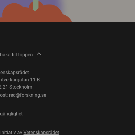
lbaka till toppen
tenskapsrådet
ntverkargatan 11 B
2 21 Stockholm
post:
red@forskning.se
lgänglighet
 initiativ av
Vetenskapsrådet