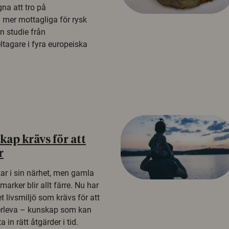
na att tro på
a mer mottagliga för rysk
n studie från
tagare i fyra europeiska
ap krävs för att
r
kar i sin närhet, men gamla
rker blir allt färre. Nu har
t livsmiljö som krävs för att
erleva – kunskap som kan
 in rätt åtgärder i tid.