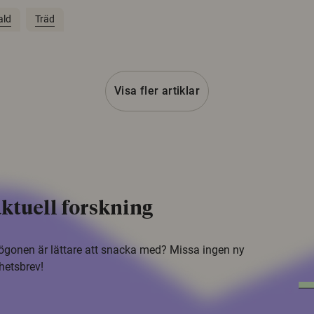
ald
Träd
Visa fler artiklar
ktuell forskning
i ögonen är lättare att snacka med? Missa ingen ny
hetsbrev!