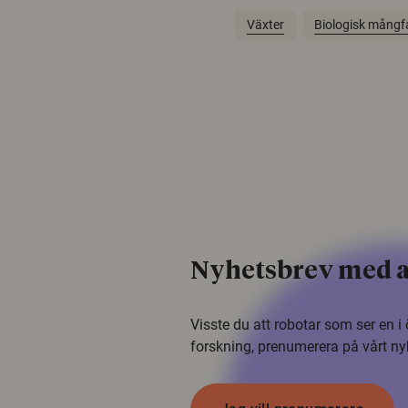
Växter
Biologisk mångf
Nyhetsbrev med a
Visste du att robotar som ser en 
forskning, prenumerera på vårt ny