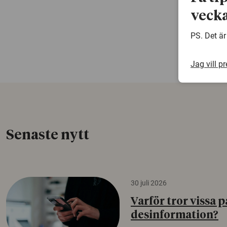
vecka
PS. Det är
Jag vill p
Senaste nytt
30 juli 2026
Varför tror vissa p
desinformation?