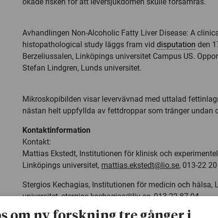
ökade risken för att leversjukdomen skulle försämras.
Avhandlingen Non-Alcoholic Fatty Liver Disease: A clinic
histopathological study läggs fram vid
disputation
den 17
Berzeliussalen, Linköpings universitet Campus US. Oppo
Stefan Lindgren, Lunds universitet.
Mikroskopibilden visar levervävnad med uttalad fettinlagr
nästan helt uppfyllda av fettdroppar som tränger undan ce
Kontaktinformation
Kontakt:
Mattias Ekstedt, Institutionen för klinisk och experimentel
Linköpings universitet,
mattias.ekstedt@lio.se
, 013-22 20
Stergios Kechagias, Institutionen för medicin och hälsa,
universitet,
stergios.kechagias@liu.se
, 013-22 87 04
ps om ny forskning tre gånger i