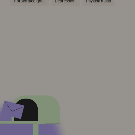
Föräldraledighet
Depression
Psykisk hälsa