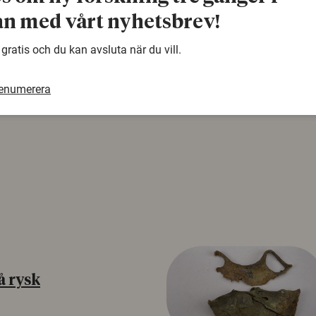
warning
n med vårt nyhetsbrev!
Denna artikel är några år gammal och det kan finnas
samma ämne. Använd gärna vår sökfunktion!
 gratis och du kan avsluta när du vill.
renumerera
å rysk