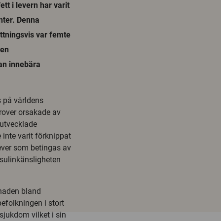
tt i levern har varit
nter. Denna
tningsvis var femte
 en
kan innebära
 på världens
rover orsakade av
t utvecklade
e inte varit förknippat
lever som betingas av
nsulinkänsligheten
vnaden bland
efolkningen i stort
sjukdom vilket i sin