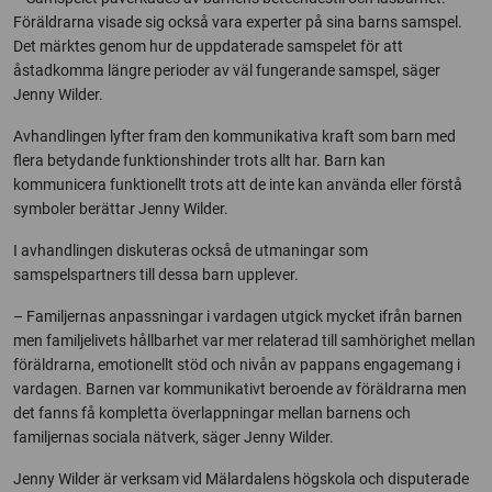
Föräldrarna visade sig också vara experter på sina barns samspel.
Det märktes genom hur de uppdaterade samspelet för att
åstadkomma längre perioder av väl fungerande samspel, säger
Jenny Wilder.
Avhandlingen lyfter fram den kommunikativa kraft som barn med
flera betydande funktionshinder trots allt har. Barn kan
kommunicera funktionellt trots att de inte kan använda eller förstå
symboler berättar Jenny Wilder.
I avhandlingen diskuteras också de utmaningar som
samspelspartners till dessa barn upplever.
– Familjernas anpassningar i vardagen utgick mycket ifrån barnen
men familjelivets hållbarhet var mer relaterad till samhörighet mellan
föräldrarna, emotionellt stöd och nivån av pappans engagemang i
vardagen. Barnen var kommunikativt beroende av föräldrarna men
det fanns få kompletta överlappningar mellan barnens och
familjernas sociala nätverk, säger Jenny Wilder.
Jenny Wilder är verksam vid Mälardalens högskola och disputerade