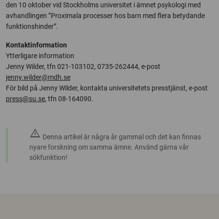
den 10 oktober vid Stockholms universitet i ämnet psykologi med
avhandlingen ”Proximala processer hos barn med flera betydande
funktionshinder”.
Kontaktinformation
Ytterligare information
Jenny Wilder, tfn 021-103102, 0735-262444, e-post
jenny.wilder@mdh.se
För bild på Jenny Wilder, kontakta universitetets presstjänst, e-post
press@su.se
, tfn 08-164090.
warning
Denna artikel är några år gammal och det kan finnas
nyare forskning om samma ämne. Använd gärna vår
sökfunktion!